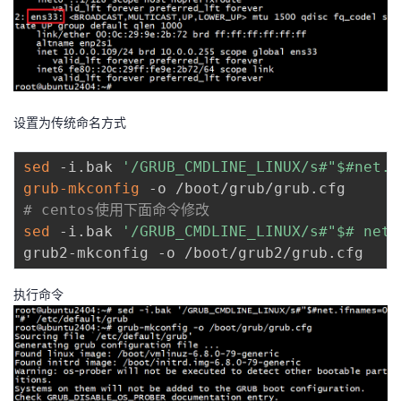
持
建
证
实
的
议
验
收
藏
设置为传统命名方式
sed
 -i.bak 
'/GRUB_CMDLINE_LINUX/s#"$#net.i
grub-mkconfig
# centos使用下面命令修改
sed
 -i.bak 
'/GRUB_CMDLINE_LINUX/s#"$# net.
执行命令