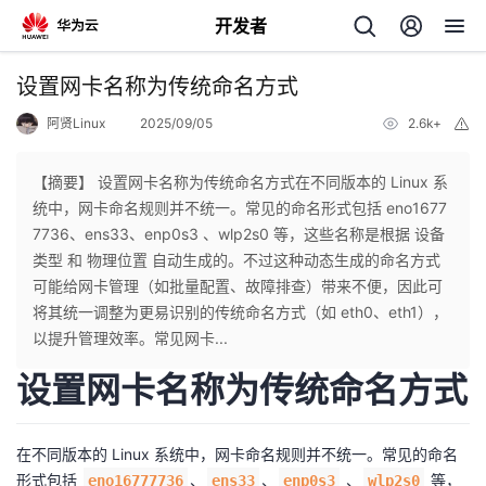
开发者
返
设置网卡名称为传统命名方式
回
阿贤Linux
2025/09/05
2.6k+
举
报
【摘要】 设置网卡名称为传统命名方式在不同版本的 Linux 系
统中，网卡命名规则并不统一。常见的命名形式包括 eno1677
7736、ens33、enp0s3 、wlp2s0 等，这些名称是根据 设备
个
类型 和 物理位置 自动生成的。不过这种动态生成的命名方式
可能给网卡管理（如批量配置、故障排查）带来不便，因此可
我
人
将其统一调整为更易识别的传统命名方式（如 eth0、eth1），
以提升管理效率。常见网卡...
的
主
设置网卡名称为传统命名方式
开
页
在不同版本的 Linux 系统中，网卡命名规则并不统一。常见的命名
发
形式包括
、
、
、
等，
eno16777736
ens33
enp0s3
wlp2s0