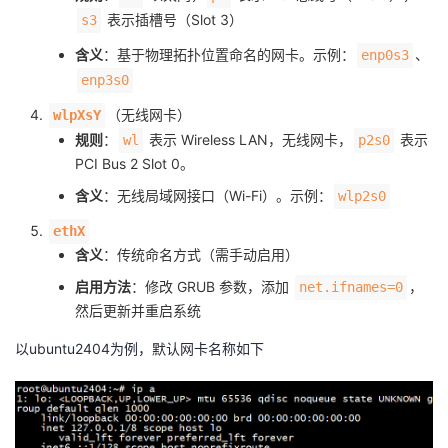
表示插槽号（Slot 3）
我
注
s3
的
开
含义
：基于物理拓扑位置命名的网卡。示例：
、
enp0s3
的
Programs
发
enp3s0
（无线网卡）
wlpXsY
支
者
规则
：
表示 Wireless LAN，无线网卡，
表示
wl
p2s0
PCI Bus 2 Slot 0。
持
学
含义
：无线局域网接口（Wi-Fi）。示例：
wlp2s0
我
堂
ethX
含义
：传统命名方式（需手动启用）
的
我
我
启用方法
：修改 GRUB 参数，添加
，
net.ifnames=0
然后更新并重启系统
技
的
的
我
以ubuntu2404为例，默认网卡名称如下
术
云
课
的
我
支
声
程
认
的
我