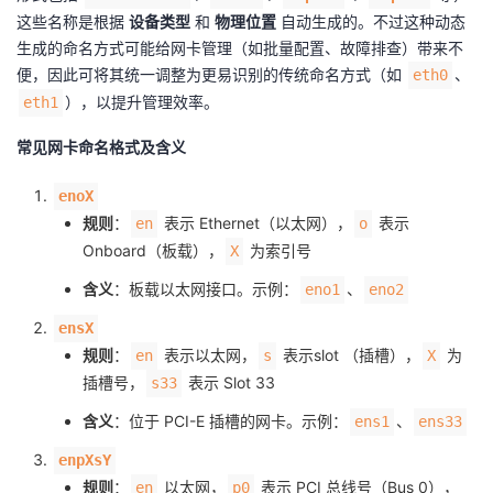
这些名称是根据
设备类型
和
物理位置
自动生成的。不过这种动态
者
生成的命名方式可能给网卡管理（如批量配置、故障排查）带来不
便，因此可将其统一调整为更易识别的传统命名方式（如
、
eth0
我
），以提升管理效率。
eth1
的
我
常见网卡命名格式及含义
enoX
博
的
我
规则
：
表示 Ethernet（以太网），
表示
en
o
Onboard（板载），
为索引号
客
论
的
我
X
含义
：板载以太网接口。示例：
、
eno1
eno2
坛
圈
的
我
ensX
规则
：
表示以太网，
表示slot （插槽），
为
en
s
X
子
直
的
我
插槽号，
表示 Slot 33
s33
我
播
活
的
含义
：位于 PCI-E 插槽的网卡。示例：
、
ens1
ens33
enpXsY
我
动
关
的
规则
：
以太网，
表示 PCI 总线号（Bus 0），
en
p0