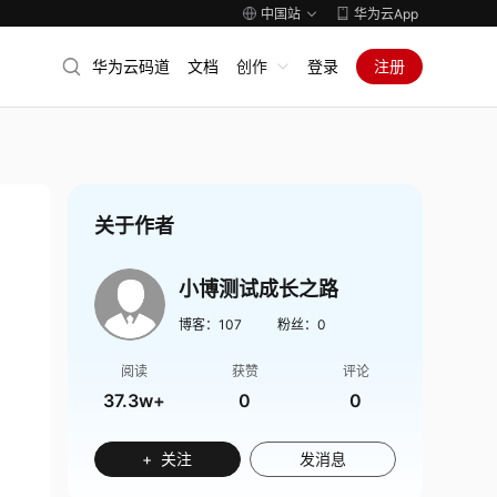
中国站
华为云App
华为云码道
文档
创作
登录
注册
关于作者
小博测试成长之路
博客：
107
粉丝：
0
阅读
获赞
评论
37.3w+
0
0
+ 关注
发消息