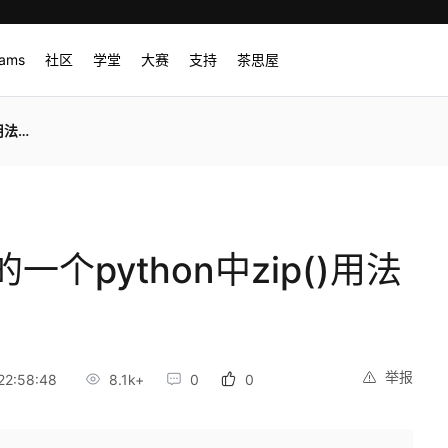
rams
社区
学堂
大赛
支持
茶思屋
识点
个python中zip()用法
举报
22:58:48
8.1k+
0
0