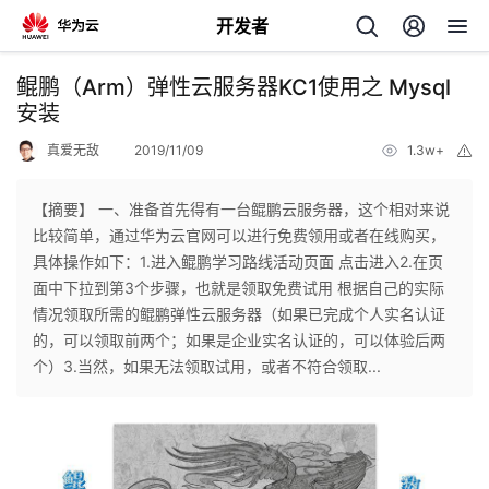
开发者
返
鲲鹏（Arm）弹性云服务器KC1使用之 Mysql
回
安装
真爱无敌
2019/11/09
1.3w+
举
报
【摘要】 一、准备首先得有一台鲲鹏云服务器，这个相对来说
比较简单，通过华为云官网可以进行免费领用或者在线购买，
个
具体操作如下：1.进入鲲鹏学习路线活动页面 点击进入2.在页
面中下拉到第3个步骤，也就是领取免费试用 根据自己的实际
我
人
情况领取所需的鲲鹏弹性云服务器（如果已完成个人实名认证
的，可以领取前两个；如果是企业实名认证的，可以体验后两
的
主
个）3.当然，如果无法领取试用，或者不符合领取...
开
页
发