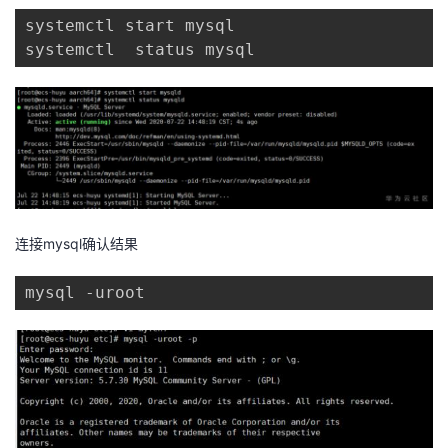
systemctl start mysql

systemctl  status mysql
连接mysql确认结果
mysql -uroot