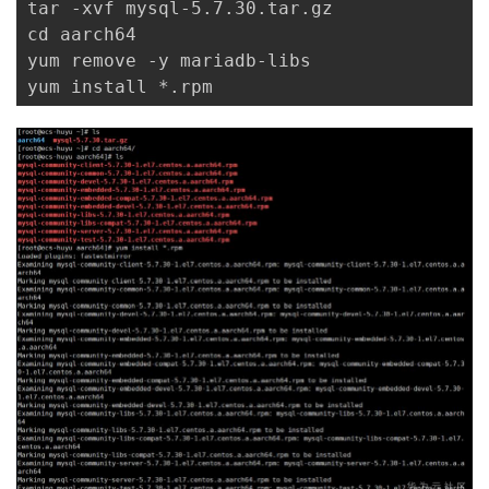
tar -xvf mysql-5.7.30.tar.gz

cd aarch64

yum remove -y mariadb-libs

yum install *.rpm