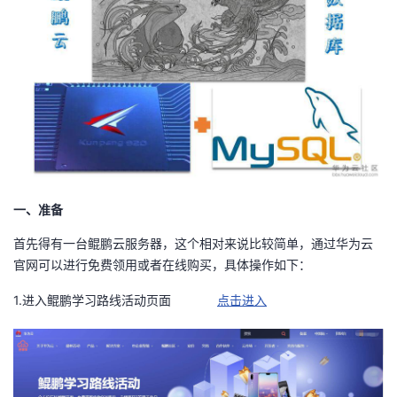
者
我
的
我
博
的
我
客
论
的
我
一、准备
首先得有一台鲲鹏云服务器，这个相对来说比较简单，通过华为云
坛
圈
的
我
官网可以进行免费领用或者在线购买，具体操作如下：
子
直
的
我
1.进入鲲鹏学习路线活动页面
点击进入
我
播
活
的
我
动
关
的