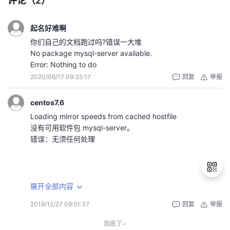
评论（
2
）
起名好难啊
你们自己的文档跑过吗?错误一大堆
No package mysql-server available.
Error: Nothing to do
2020/06/17 09:35:17
回复
举报
centos7.6
Loading mirror speeds from cached hostfile
没有可用软件包 mysql-server。
错误：无须任何处理
已经更新源数据
展开全部内容
2019/12/27 09:51:37
回复
举报
退
出
到底了~
登