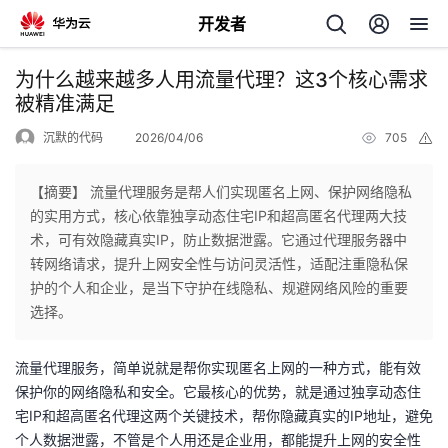
开发者
返
为什么越来越多人用流量代理？这3个核心需求
回
被精准满足
沉默的代码
2026/04/06
705
举
报
【摘要】 流量代理服务是帮人们实现匿名上网、保护网络隐私
的实用方式，核心依靠独享动态住宅IP和超高匿名代理两大技
个
术，可有效隐藏真实IP，防止数据泄露。它通过代理服务器中
转网络请求，提升上网安全性与访问灵活性，适配注重隐私保
我
人
护的个人和企业，是当下守护在线隐私、规避网络风险的重要
选择。
的
主
流量代理服务，简单说就是帮你实现匿名上网的一种方式，能有效
开
页
保护你的网络隐私和安全。它最核心的优势，就是通过独享动态住
宅IP和超高匿名代理这两个关键技术，帮你隐藏真实的IP地址，避免
发
个人数据泄露，不管是个人用还是企业用，都能提升上网的安全性