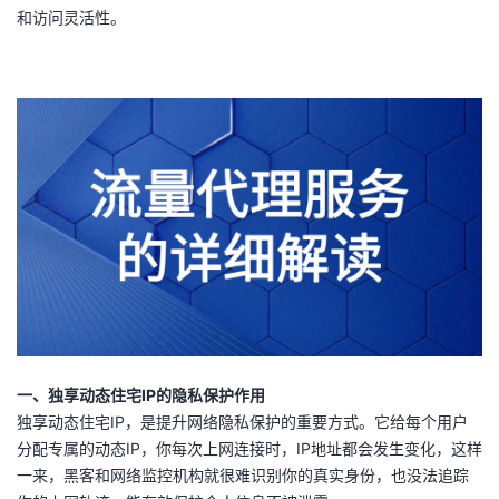
和访问灵活性。
者
我
的
我
博
的
我
客
论
的
我
坛
圈
的
我
子
直
的
我
一、独享动态住宅IP的隐私保护作用
我
播
活
的
独享动态住宅IP，是提升网络隐私保护的重要方式。它给每个用户
分配专属的动态IP，你每次上网连接时，IP地址都会发生变化，这样
我
动
关
的
一来，黑客和网络监控机构就很难识别你的真实身份，也没法追踪