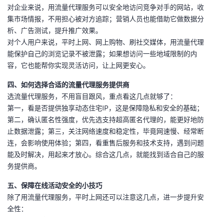
持
建
证
实
的
对企业来说，用流量代理服务可以安全地访问竞争对手的网站，收
集市场情报，不用担心被对方追踪；营销人员也能借助它做数据分
议
验
收
析、广告测试，提升推广效果。
对个人用户来说，平时上网、网上购物、刷社交媒体，用流量代理
藏
能保护自己的浏览记录不被泄露；如果想访问一些地域限制的内
容，它也能帮你实现灵活访问，让上网更安心。
四、如何选择合适的流量代理服务提供商
选流量代理服务，不用盲目跟风，重点看这几点就够了：
第一，看是否提供独享动态住宅IP，这是保障隐私和安全的基础；
第二，确认匿名性强度，优先选支持超高匿名代理的，能更好地防
止数据泄露；第三，关注网络速度和稳定性，毕竟网速慢、经常断
连，会影响使用体验；第四，看重售后服务和技术支持，遇到问题
能及时解决，用起来才放心。综合这几点，就能找到适合自己的服
务提供商。
五、保障在线活动安全的小技巧
除了用流量代理服务，平时上网还可以注意这几点，进一步提升安
全性：