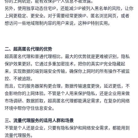
你的上网轨迹，能有效保护个人信息不被泄露。
我
注
的
开
另外，使用独享动态住宅IP，还能减少IP被列入黑名单的风险，让你
上网更稳定、更安全。对于需要经常更换IP、匿名浏览网页，或者
的
Programs
发
想访问一些地域限制内容的用户来说，这种IP特别实用。
支
者
二、超高匿名代理的优势
持
学
超高匿名代理和普通代理相比，最大的优势就是更难被识别，隐私
保护效果更好。它通过多重加密技术，把你的真实IP完全隐藏起
我
堂
来，实现数据的端到端安全传输，确保你上网时的所有操作不被监
控、不被追踪。
的
我
我
而且，它的服务器架构更合理，数据传输速度更快，延迟更低，不
会影响你的上网体验。不管是个人用来保护隐私，还是企业用来做
技
的
的
我
市场调研、数据抓取，超高匿名代理都能满足需求，在复杂的网络
环境中帮你守住信息安全。
术
云
课
的
我
三、流量代理服务的适用人群和场景
支
声
程
认
的
我
不管是个人还是企业，只要有隐私保护和网络安全需求，都能用到
流量代理服务。