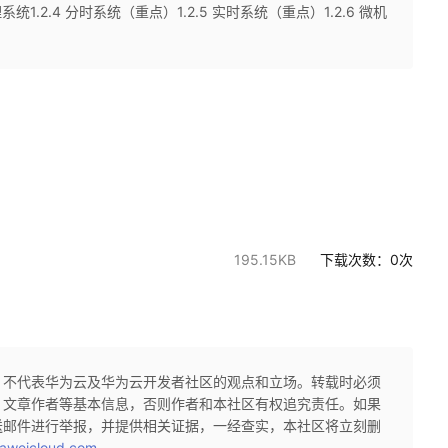
系统1.2.4 分时系统（重点）1.2.5 实时系统（重点）1.2.6 微机
195.15KB
下载次数：
0
次
，不代表华为云及华为云开发者社区的观点和立场。转载时必须
、文章作者等基本信息，否则作者和本社区有权追究责任。如果
送邮件进行举报，并提供相关证据，一经查实，本社区将立刻删
aweicloud.com