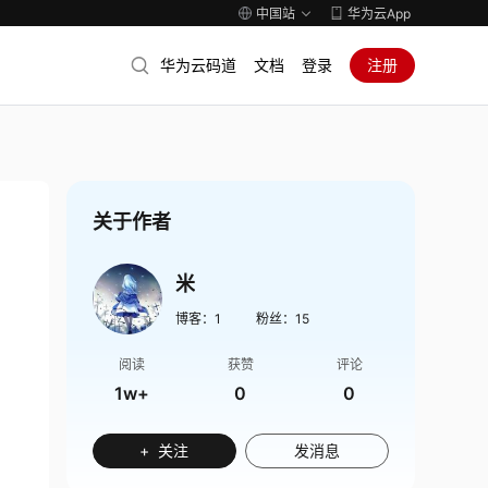
中国站
华为云App
华为云码道
文档
登录
注册
关于作者
米
博客：
1
粉丝：
15
阅读
获赞
评论
1w+
0
0
+ 关注
发消息