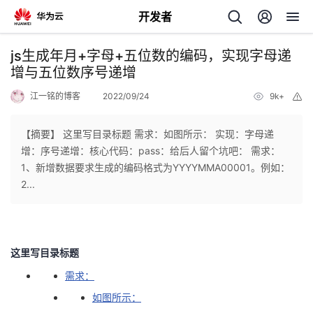
开发者
返
js生成年月+字母+五位数的编码，实现字母递
回
增与五位数序号递增
江一铭的博客
2022/09/24
9k+
举
报
【摘要】 这里写目录标题 需求：如图所示： 实现：字母递
增：序号递增：核心代码：pass：给后人留个坑吧： 需求：
个
1、新增数据要求生成的编码格式为YYYYMMA00001。例如：
2...
我
人
的
主
这里写目录标题
开
页
需求：
如图所示：
发