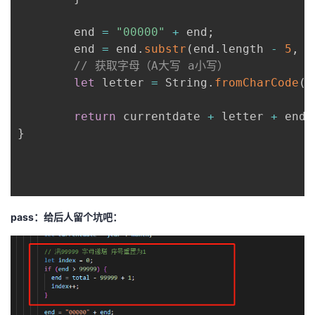
        end 
=
"00000"
+
 end
;
        end 
=
 end
.
substr
(
end
.
length 
-
5
,
5
// 获取字母（A大写 a小写）
let
 letter 
=
 String
.
fromCharCode
(
"
return
 currentdate 
+
 letter 
+
 end
;
}
pass：给后人留个坑吧：