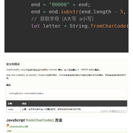
        end 
=
"00000"
+
 end
;
        end 
=
 end
.
substr
(
end
.
length 
-
5
,
5
// 获取字母（A大写 a小写）
let
 letter 
=
 String
.
fromCharCode
(
"