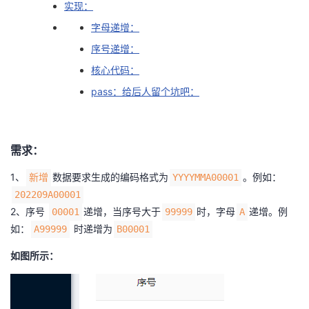
实现：
者
字母递增：
序号递增：
我
核心代码：
的
我
pass：给后人留个坑吧：
博
的
我
需求：
客
论
的
我
1、
数据要求生成的编码格式为
。例如：
新增
YYYYMMA00001
坛
圈
的
我
202209A00001
2、序号
递增，当序号大于
时，字母
递增。例
00001
99999
A
子
直
的
我
如：
时递增为
A99999
B00001
如图所示：
我
播
活
的
我
动
关
的