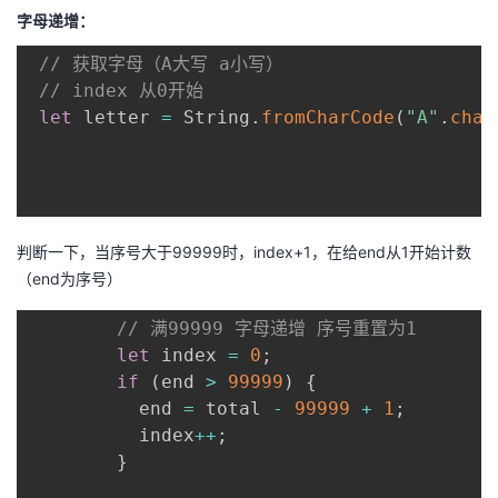
持
建
证
实
的
字母递增：
// 获取字母（A大写 a小写）
议
验
收
// index 从0开始
let
 letter 
=
 String
.
fromCharCode
(
"A"
.
char
藏
判断一下，当序号大于99999时，index+1，在给end从1开始计数
（end为序号）
// 满99999 字母递增 序号重置为1
let
 index 
=
0
;
if
(
end 
>
99999
)
{
          end 
=
 total 
-
99999
+
1
;
          index
++
;
}