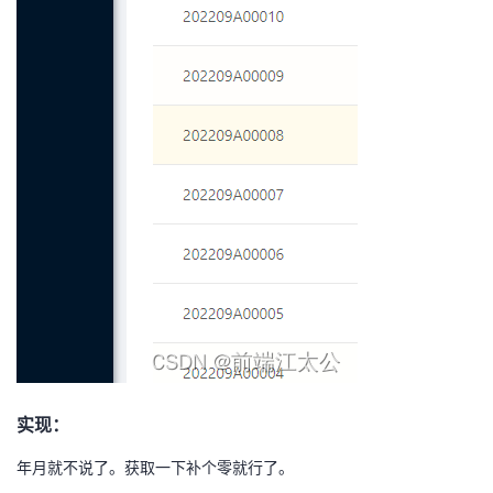
我
注
的
开
的
Programs
发
支
者
持
学
我
堂
的
我
我
技
的
的
我
术
云
课
的
我
实现：
支
声
程
认
的
我
年月就不说了。获取一下补个零就行了。