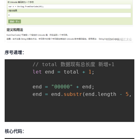
序号递增：
// total 数据现有总长度 新增+1
let
 end 
=
 total 
+
1
;
        end 
=
"00000"
+
 end
;
        end 
=
 end
.
substr
(
end
.
length 
-
5
,
5
核心代码：