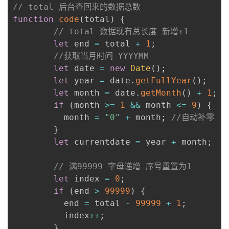
// total 后台查回来的数据总数
function
code
(
total
)
{
// total 数据现有总长度 新增+1
let
 end 
=
 total 
+
1
;
//获取当月时间 YYYYMM
let
 date 
=
new
Date
(
)
;
let
 year 
=
 date
.
getFullYear
(
)
;
let
 month 
=
 date
.
getMonth
(
)
+
1
;
if
(
month 
>=
1
&&
 month 
<=
9
)
{
          month 
=
"0"
+
 month
;
//自动补零
}
let
 currentdate 
=
 year 
+
 month
;
// 满99999 字母递增 序号重置为1
let
 index 
=
0
;
if
(
end 
>
99999
)
{
          end 
=
 total 
-
99999
+
1
;
          index
++
;
}