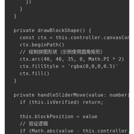
      })

持
建
证
实
的
    }

  }

议
验
收
  private drawBlockShape() {

藏
    const ctx = this.controller.canvasConte
    ctx.beginPath()

    // 绘制拼图形状（示例使用圆角矩形）

    ctx.arc(40, 40, 35, 0, Math.PI * 2)

    ctx.fillStyle = 'rgba(0,0,0,0.5)'

    ctx.fill()

  }

  private handleSliderMove(value: number) {
    if (this.isVerified) return;

    this.blockPosition = value

    // 验证逻辑

    if (Math.abs(value - this.controller.c