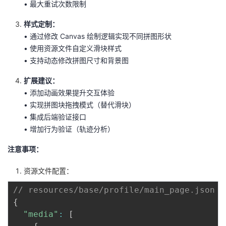
• 最大重试次数限制
样式定制：
• 通过修改 Canvas 绘制逻辑实现不同拼图形状
• 使用资源文件自定义滑块样式
• 支持动态修改拼图尺寸和背景图
扩展建议：
• 添加动画效果提升交互体验
• 实现拼图块拖拽模式（替代滑块）
• 集成后端验证接口
• 增加行为验证（轨迹分析）
注意事项：
资源文件配置：
// resources/base/profile/main_page.json
{
"media"
:
[