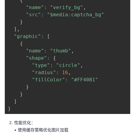
{
"name"
:
"verify_bg"
,
"src"
:
"$media:captcha_bg"
}
]
,
"graphic"
:
[
{
"name"
:
"thumb"
,
"shape"
:
{
"type"
:
"circle"
,
"radius"
:
16
,
"fillColor"
:
"#FF4081"
}
}
]
}
性能优化：
• 使用缓存策略优化图片加载