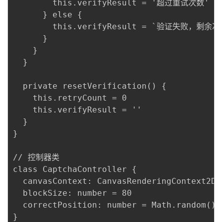
        this.verifyResult = '超过重试次数'

      } else {

        this.verifyResult = `验证失败，剩余次数 
      }

    }

  }

  private resetVerification() {

    this.retryCount = 0

    this.verifyResult = ''

  }

}

// 控制器类

class CaptchaController {

  canvasContext: CanvasRenderingContext2D 
  blockSize: number = 80

  correctPosition: number = Math.random() *
}
