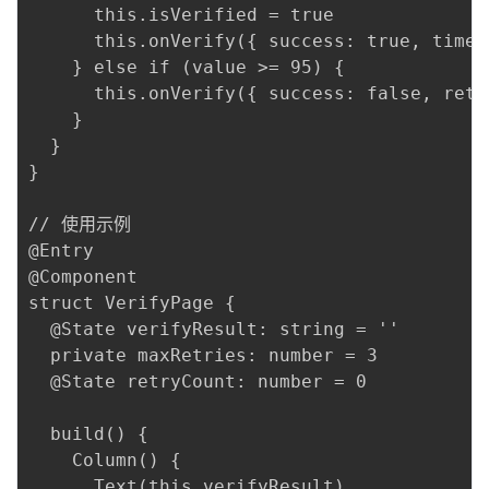
      this.isVerified = true

      this.onVerify({ success: true, time:
    } else if (value >= 95) {

      this.onVerify({ success: false, retry
    }

  }

}

// 使用示例

@Entry

@Component

struct VerifyPage {

  @State verifyResult: string = ''

  private maxRetries: number = 3

  @State retryCount: number = 0

  build() {

    Column() {

      Text(this.verifyResult)
