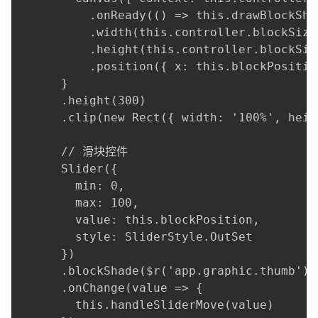
我
注
的
          .onReady(() => this.drawBlockShap
开
          .width(this.controller.blockSize)
的
          .height(this.controller.blockSize
Programs
发
          .position({ x: this.blockPosition
      }

支
者
      .height(300)

      .clip(new Rect({ width: '100%', heig
持
学
      // 滑块控件

我
堂
      Slider({

        min: 0,

的
我
我
        max: 100,

        value: this.blockPosition,

技
的
的
我
        style: SliderStyle.OutSet

      })

术
云
课
的
我
      .blockShade($r('app.graphic.thumb'))

      .onChange(value => {

支
声
程
认
的
我
        this.handleSliderMove(value)
