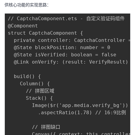
供核心功能的实现思路：
者
// CaptchaComponent.ets - 自定义验证码组件

我
@Component

struct CaptchaComponent {

的
我
  private controller: CaptchaController = 
  @State blockPosition: number = 0

博
的
我
  @State isVerified: boolean = false

  @Link onVerify: (result: VerifyResult) =>
客
论
的
我
  build() {

坛
圈
的
我
    Column() {

      // 拼图区域

子
直
的
我
      Stack() {

        Image($r('app.media.verify_bg')) 
我
播
活
的
          .aspectRatio(1.78) // 16:9比例

我
动
关
的
        // 拼图缺口

        Canvas({ context: this.controller.