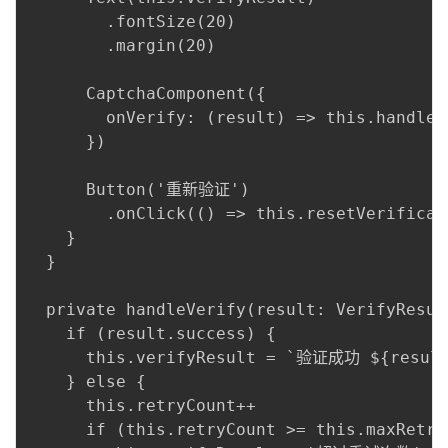
        .fontSize(20)

        .margin(20)

      CaptchaComponent({

        onVerify: (result) => this.handleV
      })

      Button('重新验证')

        .onClick(() => this.resetVerificati
    }

  }

  private handleVerify(result: VerifyResult
    if (result.success) {

      this.verifyResult = `验证成功 ${result.
    } else {

      this.retryCount++

      if (this.retryCount >= this.maxRetrie