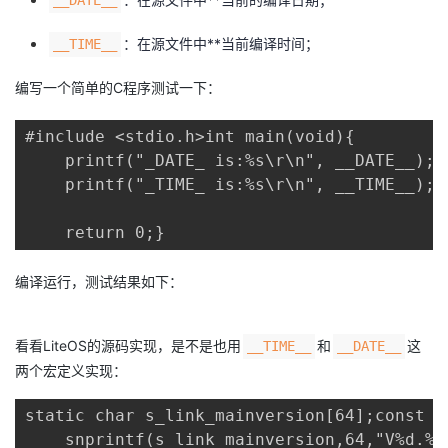
持
建
证
实
的
：在源文件中**当前编译时间；
__TIME__
议
验
收
编写一个简单的C程序测试一下：
藏
#include <stdio.h>int main(void){

    printf("_DATE_ is:%s\r\n", __DATE__);

    printf("_TIME_ is:%s\r\n", __TIME__);

    return 0;}
编译运行，测试结果如下：
看看LiteOS的源码实现，是不是也用
和
这
__TIME__
__DATE__
两个宏定义实现：
static char s_link_mainversion[64];const c
    snprintf(s_link_mainversion,64,"V%d.%d