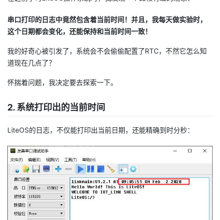
者
串口打印的日志中竟然包含着当前时间！并且，我每天做实验时，
这个日期都会变化，还能保持和当前时间一致！
我
我的好奇心被引发了，系统会不会偷偷配置了RTC，不然它怎么知
道现在几点了？
的
我
怀揣着问题，我决定要去探索一下。
博
的
我
2. 系统打印出的当前时间
客
论
的
我
LiteOS的日志，不仅能打印出当前日期，还能精确到时分秒：
坛
圈
的
我
子
直
的
我
我
播
活
的
我
动
关
的