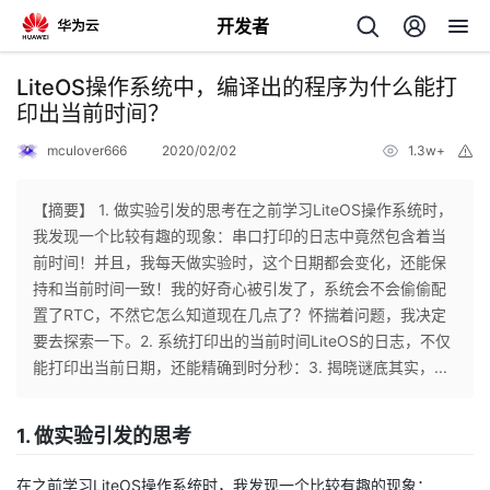
开发者
返
LiteOS操作系统中，编译出的程序为什么能打
回
印出当前时间？
mculover666
2020/02/02
1.3w+
举
报
【摘要】 1. 做实验引发的思考在之前学习LiteOS操作系统时，
我发现一个比较有趣的现象：串口打印的日志中竟然包含着当
个
前时间！并且，我每天做实验时，这个日期都会变化，还能保
持和当前时间一致！我的好奇心被引发了，系统会不会偷偷配
我
人
置了RTC，不然它怎么知道现在几点了？怀揣着问题，我决定
要去探索一下。2. 系统打印出的当前时间LiteOS的日志，不仅
的
主
能打印出当前日期，还能精确到时分秒：3. 揭晓谜底其实，...
开
页
1. 做实验引发的思考
发
在之前学习LiteOS操作系统时，我发现一个比较有趣的现象：