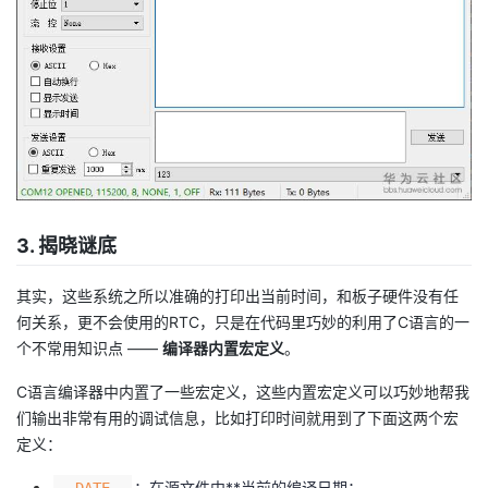
我
注
的
开
的
Programs
发
支
者
持
学
我
堂
3. 揭晓谜底
的
我
我
其实，这些系统之所以准确的打印出当前时间，和板子硬件没有任
何关系，更不会使用的RTC，只是在代码里巧妙的利用了C语言的一
技
的
的
我
个不常用知识点 ——
编译器内置宏定义
。
C语言编译器中内置了一些宏定义，这些内置宏定义可以巧妙地帮我
术
云
课
的
我
们输出非常有用的调试信息，比如打印时间就用到了下面这两个宏
定义：
支
声
程
认
的
我
：在源文件中**当前的编译日期；
__DATE__