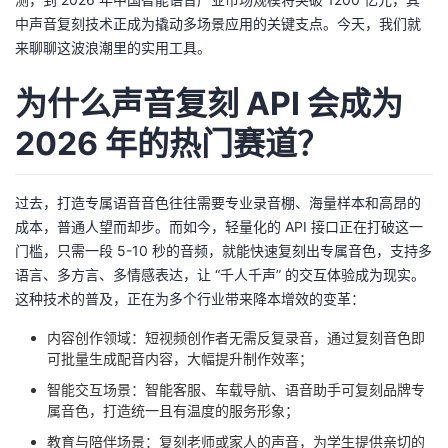
中声音复刻技术正成为撬动多场景应用的关键支点。今天，我们就
者
来聊聊这波浪潮里的实用工具。
我
为什么声音复刻 API 会成为
的
我
2026 年的热门赛道？
博
的
我
过去，打造专属语音音色往往需要专业录音棚、海量样本和高昂的
成本，普通人望而却步。而如今，轻量化的 API 接口正在打破这一
客
论
的
我
门槛，只需一段 5-10 秒的音频，就能快速复刻出专属音色，支持多
语言、多方言、多情感表达，让 “千人千声” 的交互体验成为现实。
坛
圈
的
我
这种技术的普及，正在为多个行业带来降本增效的变革：
子
直
的
我
内容创作领域：短视频创作者无需反复录音，通过复刻音色即
可批量生成配音内容，大幅提升制作效率；
我
播
活
的
智能交互场景：智能客服、车载导航、语音助手可复刻品牌专
属音色，打造统一且有温度的服务形象；
我
动
关
的
教育与陪伴场景：复刻老师或家人的声音，为学生提供亲切的