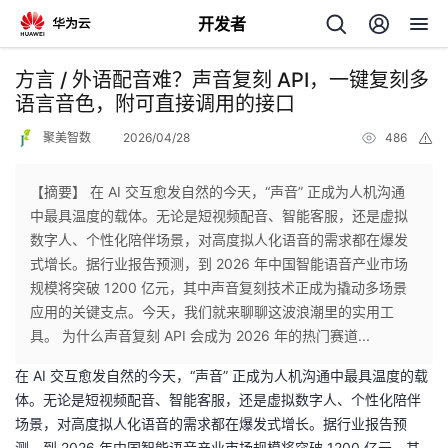
开发者
返
方言 / 外语配音难？声音复刻 API，一键复刻多
回
语言音色，附可直接调用的接口
聚美智数
2026/04/28
486
举
报
【摘要】 在 AI 交互愈发自然的今天，“声音” 正成为人机沟通
中最具温度的载体。无论是短视频配音、智能客服，还是虚拟
个
数字人、个性化陪伴场景，对高度拟人化语音的需求都在爆发
式增长。据行业报告预测，到 2026 年中国智能语音产业市场
我
人
规模将突破 1200 亿元，其中声音复刻技术正成为撬动多场景
应用的关键支点。今天，我们就来聊聊这波浪潮里的实用工
的
主
具。 为什么声音复刻 API 会成为 2026 年的热门赛道...
在 AI 交互愈发自然的今天，“声音” 正成为人机沟通中最具温度的载
开
页
体。无论是短视频配音、智能客服，还是虚拟数字人、个性化陪伴
场景，对高度拟人化语音的需求都在爆发式增长。据行业报告预
发
测，到 2026 年中国智能语音产业市场规模将突破 1200 亿元，其