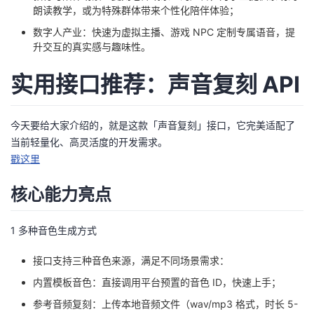
朗读教学，或为特殊群体带来个性化陪伴体验；
我
注
的
开
数字人产业：快速为虚拟主播、游戏 NPC 定制专属语音，提
升交互的真实感与趣味性。
的
Programs
发
实用接口推荐：声音复刻 API
支
者
持
学
今天要给大家介绍的，就是这款「声音复刻」接口，它完美适配了
当前轻量化、高灵活度的开发需求。
我
堂
戳这里
的
我
我
核心能力亮点
技
的
的
我
1 多种音色生成方式
术
云
课
的
我
接口支持三种音色来源，满足不同场景需求：
内置模板音色：直接调用平台预置的音色 ID，快速上手；
支
声
程
认
的
我
参考音频复刻：上传本地音频文件（wav/mp3 格式，时长 5-