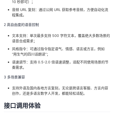
10 秒即可）；
持
建
证
实
的
音频 URL 复刻：通过公网 URL 获取参考音频，方便自动化流
议
程集成。
验
收
2 高自由度的语音控制
藏
文本支持：单次最多支持 500 字符文本，覆盖绝大多数场景的
语音合成需求；
风格指令：可通过指令指定语气、情感、语言或方言，例如
“用生气的四川话朗读”；
语速调节：支持 0.5-2.0 倍语速调整，适配不同使用场景的节
奏需求。
3 多场景兼容
支持外语及国内各地方言复刻，无论是跨语言客服、方言内容
创作，还是多语言数字人开发，都能轻松适配。
接口调用体验