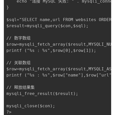
    echo "连接 MySQL 失败: " . mysqli_connect
} 

$sql="SELECT name,url FROM websites ORDER B
$result=mysqli_query($con,$sql);

// 数字数组

$row=mysqli_fetch_array($result,MYSQLI_NUM)
printf ("%s : %s",$row[0],$row[1]);

// 关联数组

$row=mysqli_fetch_array($result,MYSQLI_ASSO
printf ("%s : %s",$row["name"],$row["url"])
// 释放结果集

mysqli_free_result($result);

mysqli_close($con);
