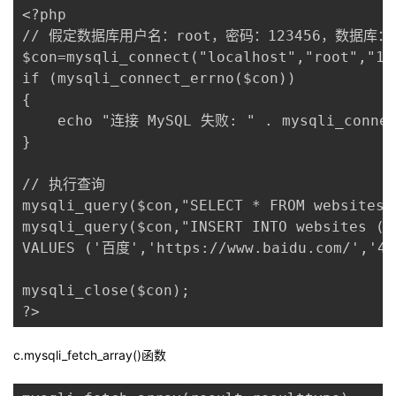
持
建
证
实
的
<?php 

// 假定数据库用户名：root，密码：123456，数据库：RU
议
验
收
$con=mysqli_connect("localhost","root","123
if (mysqli_connect_errno($con)) 

藏
{ 

    echo "连接 MySQL 失败: " . mysqli_connect
} 

// 执行查询

mysqli_query($con,"SELECT * FROM websites")
mysqli_query($con,"INSERT INTO websites (n
VALUES ('百度','https://www.baidu.com/','4',
mysqli_close($con);

c.mysqli_fetch_array()函数