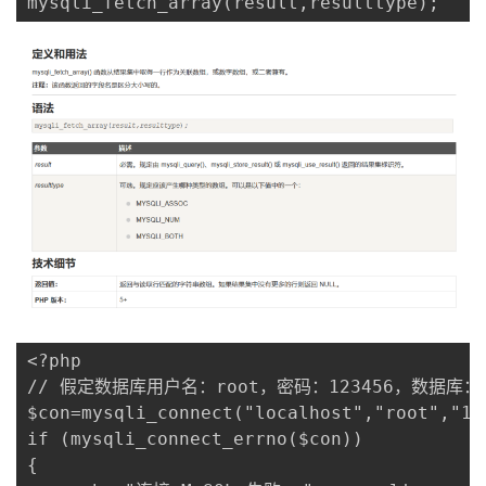
mysqli_fetch_array(result,resulttype);
<?php 

// 假定数据库用户名：root，密码：123456，数据库：RU
$con=mysqli_connect("localhost","root","123
if (mysqli_connect_errno($con)) 

{ 
