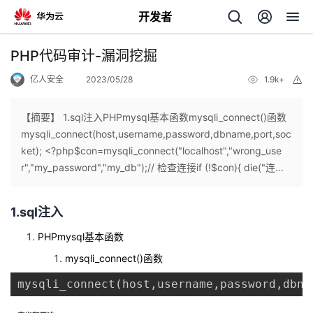
开发者
返
PHP代码审计-漏洞挖掘
回
亿人安全
2023/05/28
1.9k+
举
报
【摘要】 1.sql注入PHPmysql基本函数mysqli_connect()函数
mysqli_connect(host,username,password,dbname,port,soc
ket); <?php$con=mysqli_connect("localhost","wrong_use
个
r","my_password","my_db");// 检查连接if (!$con){ die("连...
我
人
1.sql注入
的
主
PHPmysql基本函数
mysqli_connect()函数
开
页
mysqli_connect(host,username,password,dbna
发