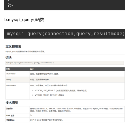
?> 
我
注
的
开
b.mysqli_query()函数
的
Programs
发
mysqli_query(connection,query,resultmode);
支
者
持
学
我
堂
的
我
我
技
的
的
我
术
云
课
的
我
支
声
程
认
的
我