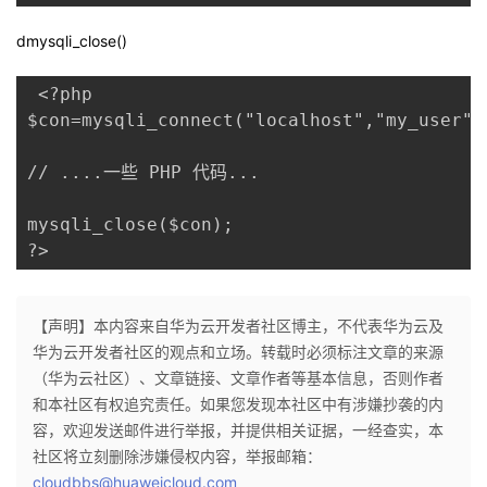
dmysqli_close()
 <?php

$con=mysqli_connect("localhost","my_user",
// ....一些 PHP 代码...

mysqli_close($con);

?> 
【声明】本内容来自华为云开发者社区博主，不代表华为云及
华为云开发者社区的观点和立场。转载时必须标注文章的来源
（华为云社区）、文章链接、文章作者等基本信息，否则作者
和本社区有权追究责任。如果您发现本社区中有涉嫌抄袭的内
容，欢迎发送邮件进行举报，并提供相关证据，一经查实，本
社区将立刻删除涉嫌侵权内容，举报邮箱：
cloudbbs@huaweicloud.com