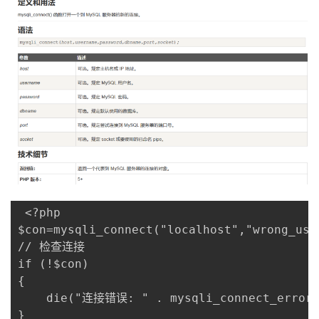
者
我
的
我
博
的
我
客
论
的
我
坛
圈
的
我
 <?php

$con=mysqli_connect("localhost","wrong_use
子
直
的
我
// 检查连接

if (!$con)

我
播
活
的
{

    die("连接错误: " . mysqli_connect_error(
我
动
关
的
}
