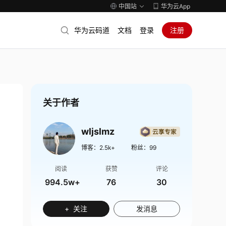
中国站
华为云App
华为云码道
文档
登录
注册
关于作者
wljslmz
博客：
2.5k+
粉丝：
99
阅读
获赞
评论
994.5w+
76
30
+ 关注
发消息