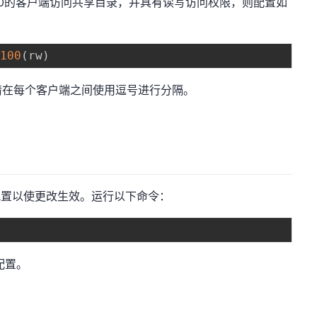
0.100的客户端访问共享目录，并具有读写访问权限，则配置如
.100
(
rw
)
请在每个客户端之间使用逗号进行分隔。
S配置以使更改生效。运行以下命令：
配置。