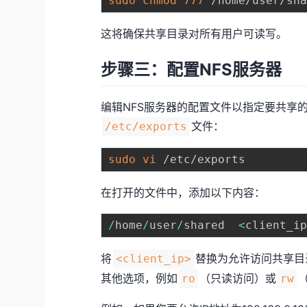
sudo
chmod
777
这将确保共享目录对所有用户可读写。
步骤三：配置NFS服务器
编辑NFS服务器的配置文件以指定要共享的
文件：
/etc/exports
sudo
vi
在打开的文件中，添加以下内容：
/
home
/
user
/
shared  
<
client_i
将
替换为允许访问共享目
<client_ip>
其他选项，例如
（只读访问）或
ro
rw