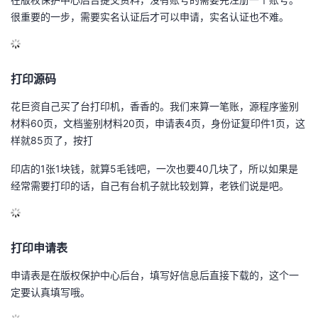
很重要的一步，需要实名认证后才可以申请，实名认证也不难。
的
Programs
发
者
支
者
我
打印源码
持
学
的
我
花巨资自己买了台
打印机
，香香的。我们来算一笔账，源程序鉴别
材料60页，文档鉴别材料20页，申请表4页，身份证复印件1页，这
我
堂
博
的
我
样就85页了，按打
的
我
客
论
的
我
我
印店的1张1块钱，就算5毛钱吧，一次也要40几块了，所以如果是
经常需要打印的话
，自己有台机子就比较划算，老铁们说是吧。
技
的
坛
圈
的
我
的
我
术
云
子
直
的
我
课
的
我
打印申请表
支
声
播
活
的
程
认
的
我
申请表是在版权保护中心后台
，填写好信息后直接下载的，这个一
定要认真填写哦。
持
建
动
关
证
实
的