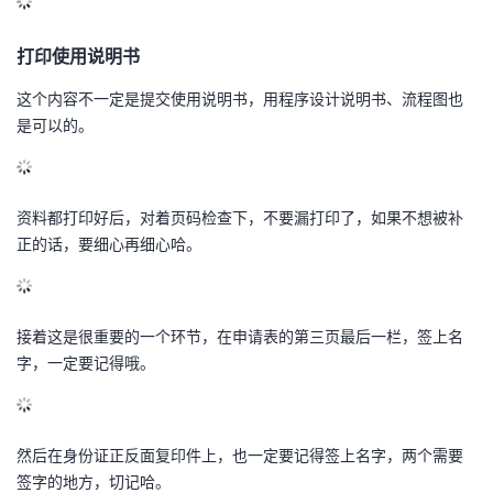
议
注
验
收
打印使用说明书
藏
这个内容不一定是提交使用说明书，用程序设计说明书、流程图
也
是可以的。
资料都打印好后
，对着页码检查下
，不要漏打印了
，如果不想被补
正的话，要细心再细心哈。
接着
这是很重要的一个环节
，在申请表
的第三页
最后一栏，签上名
字，一定要记得哦。
然后在身份证
正反面
复印件上
，也一定
要记得签上名字，两个需要
签字的地方
，切记哈。