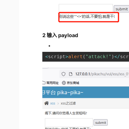
2 输入 payload
<
script
>
alert
(
"attack!"
)
<
/
scr