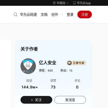
中国站
华为云App
华为云码道
文档
创作
登录
注册
关于作者
亿人安全
博客：
465
粉丝：
15
阅读
获赞
评论
144.9w+
73
0
+ 关注
发消息