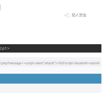
ipt
>