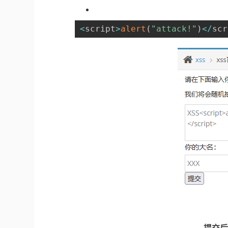
<
script
>
alert
(
"attack!"
)
<
/
scr