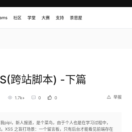
rams
社区
学堂
大赛
支持
茶思屋
SS(跨站脚本) -下篇
举报
1.7k+
0
0
以叫我pipi，新人报道，是个菜鸟，由于个人也是在学习过程中，
。XSS 之盲打场景：一个留言板，只有后台才能看见前端存在