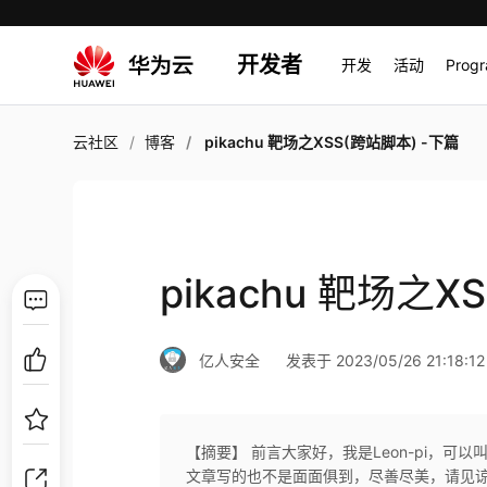
开发者
开发
活动
Prog
云社区
博客
pikachu 靶场之XSS(跨站脚本) -下篇
pikachu 靶场之X
亿人安全
发表于 2023/05/26 21:18:12
【摘要】 前言大家好，我是Leon-pi，可
文章写的也不是面面俱到，尽善尽美，请见谅