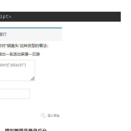
ipt
>