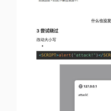
什么也没发
3 尝试绕过
改动大小写
<
SCRIPT
>
alert
(
"attack!"
)
<
/
SCR