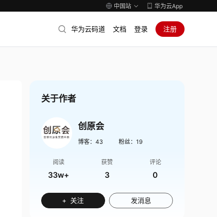
中国站
华为云App
华为云码道
文档
登录
注册
关于作者
创原会
博客：
43
粉丝：
19
阅读
获赞
评论
33w+
3
0
+ 关注
发消息