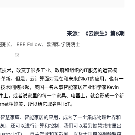
来源：《云原生》第6期
院院长、
IEEE Fellow
、欧洲科学院院士
流技术，改变了很多工业、政府和组
织的
IT
服务的运营模
多革新。但
是，云计算面对现在和未来的
IoT
的
应用，也有一
D
技术刚刚兴起，
英国一名从事智能家居产业科学家
Kevin
件上，或者说家里的每一
个家具、电器上，就会形成一个新
ernet
相媲美，所以给它取名叫
IoT
。
越了智慧家庭、智能家居的应用，成为了一个集成物理世界和
感知，还可以进行计算和控制，我们可以看到智慧城市里出
ustry IoT），自主驾驶和车载网，以及大规模的视频监控