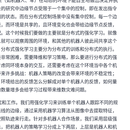
点（如机器人、车）在动态的环境下能自主地做出决定并执
去的研究中边缘节点受限于一个集中的控制，即在发出指令
们的状态。而在分布式控制场景中没有集中控制，每一个边
境，而环境是共享的，且环境变化也会带给边缘节点反馈，
配。这个时候我们要做的主要就是分布式的强化学习。就像
人就可以观察周围的环境，和其他的机器人彼此间共享这个
，分布式强化学习主要分为分布式的训练和分布式的执行。
经非常困难，需要降维和学习策略，那么要进行分布式的强
考虑同环境本身的交互，还需要考虑在这个环境当中各个机
带来许多挑战：机器人策略的改变会带来环境的不稳定性；
，环境给出的反馈怎么分解成对单个机器人的反馈，如何量
的数量增多会给学习过程带来维数灾难问题。
究和工作。我们用强化学习来训练单个机器人跟踪不同的规
道线的边缘，通过采用机器学习算法从图像中去提取特征，
按照轨迹来行走。针对多机器人合作场景，我们采用层级强
先，把机器人的策略学习分成上下两层，上层是机器人和机