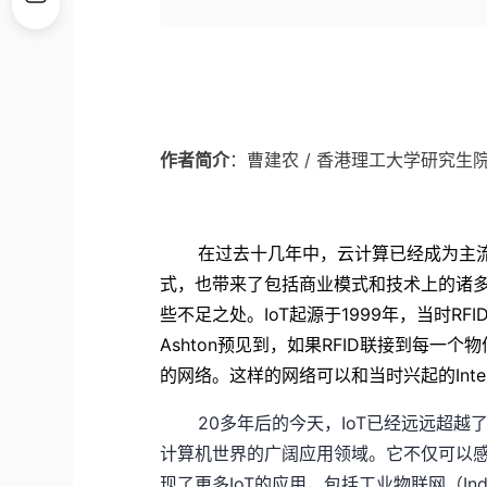
作者简介
：
曹建农
/
香港理工大学研究生
在过去十几年中，云计算已经成为主
式，也带来了包
括商业模式和技术上的诸
些不足之处。
IoT
起源
于
1999
年，当时
RFI
Ashton
预见到，如果
RFID
联接
到每一个物
的
网络。这样的网络可以和当时兴起的
Int
20多年后的今天，IoT已经远远超
计算机世界的广阔应用领域。它不仅可以
现了更多IoT的应用，包括工业物联网（Ind