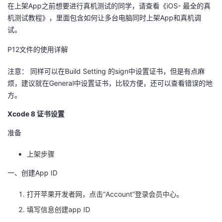
在上架App之前想要进行真机测试的同学，请查看《iOS- 最全的真
者
机测试教程》，里面包含如何让多台电脑同时上架App和真机调
试。
我
P12文件的使用详解
的
我
注意： 同样可以在Build Setting 的sign中设置证书，但是有点麻
烦，建议就在General中设置证书，比较方便，还可以查看错误的地
博
的
我
方。
客
论
的
我
Xcode 8 证书设置
准备
坛
圈
的
我
上架步骤
子
直
的
我
一、创建App ID
我
播
活
的
打开苹果开发者网，点击“Account”登录会员中心。
我
动
关
的
填写信息创建app ID