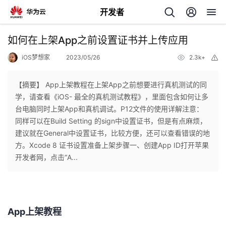
开发者
返
如何在上架App之前设置证书并上传应用
回
iOS梦想家
2023/05/26
2.3k+
举
报
【摘要】 ​App上架教程在上架App之前想要进行真机测试的同
学，请查看《iOS- 最全的真机测试教程》，里面包含如何让多
台电脑同时上架App和真机调试。P12文件的使用详解注意：
个
同样可以在Build Setting 的sign中设置证书，但是有点麻烦，
建议就在General中设置证书，比较方便，还可以查看错误的地
我
人
方。Xcode 8 证书设置准备上架步骤一、创建App ID打开苹果
开发者网，点击“A...
的
主
开
页
App上架教程
发