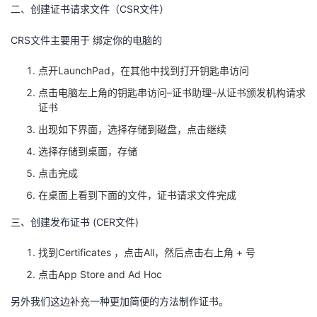
二、创建证书请求文件（CSR文件）
我
注
的
开
CRS文件主要用于 绑定你的电脑的
的
Programs
发
点开LaunchPad，在其他中找到打开钥匙串访问
支
者
点击电脑左上角的钥匙串访问–证书助理–从证书颁发机构请求
证书
持
学
出现如下界面，选择存储到磁盘，点击继续
选择存储到桌面，存储
我
堂
点击完成
的
我
我
在桌面上看到下面的文件，证书请求文件完成
技
的
三、创建发布证书 (CER文件)
的
我
找到Certificates ，点击All，然后点击右上角 + 号
术
云
课
的
我
点击App Store and Ad Hoc
支
声
程
认
的
我
另外我们这边补充一种更加简便的方法制作证书。