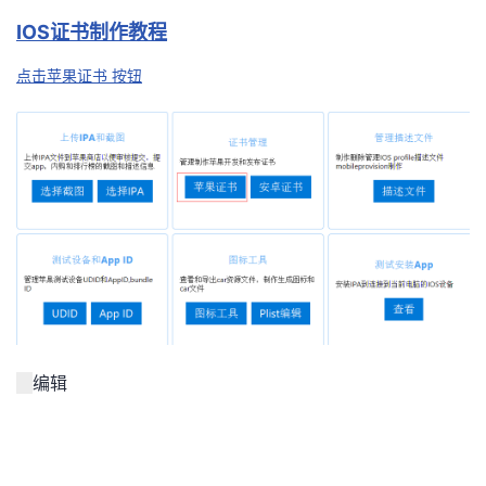
持
建
证
实
的
IOS证书制作教程
议
验
收
点击苹果证书 按钮
藏
编辑