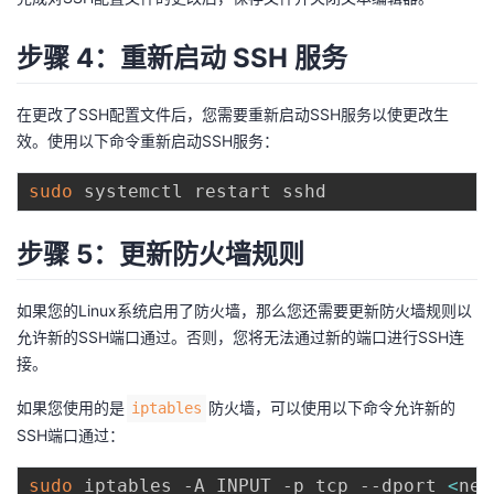
持
建
证
实
的
步骤 4：重新启动 SSH 服务
议
验
收
在更改了SSH配置文件后，您需要重新启动SSH服务以使更改生
藏
效。使用以下命令重新启动SSH服务：
sudo
步骤 5：更新防火墙规则
如果您的Linux系统启用了防火墙，那么您还需要更新防火墙规则以
允许新的SSH端口通过。否则，您将无法通过新的端口进行SSH连
接。
如果您使用的是
防火墙，可以使用以下命令允许新的
iptables
SSH端口通过：
sudo
 iptables -A INPUT -p tcp --dport 
<
new