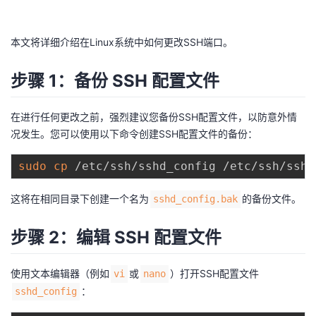
者
本文将详细介绍在Linux系统中如何更改SSH端口。
我
步骤 1：备份 SSH 配置文件
的
我
在进行任何更改之前，强烈建议您备份SSH配置文件，以防意外情
博
的
我
况发生。您可以使用以下命令创建SSH配置文件的备份：
客
论
的
我
sudo
cp
坛
圈
的
我
这将在相同目录下创建一个名为
的备份文件。
sshd_config.bak
子
直
的
我
步骤 2：编辑 SSH 配置文件
我
播
活
的
使用文本编辑器（例如
或
）打开SSH配置文件
vi
nano
：
sshd_config
我
动
关
的