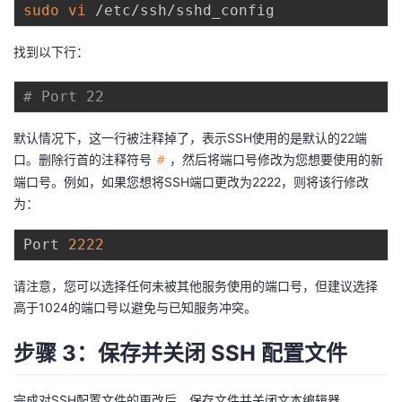
sudo
vi
我
注
的
开
找到以下行：
的
Programs
发
# Port 22
支
者
默认情况下，这一行被注释掉了，表示SSH使用的是默认的22端
持
学
口。删除行首的注释符号
，然后将端口号修改为您想要使用的新
#
端口号。例如，如果您想将SSH端口更改为2222，则将该行修改
我
堂
为：
的
我
我
Port 
2222
技
的
的
我
请注意，您可以选择任何未被其他服务使用的端口号，但建议选择
高于1024的端口号以避免与已知服务冲突。
术
云
课
的
我
步骤 3：保存并关闭 SSH 配置文件
支
声
程
认
的
我
完成对SSH配置文件的更改后，保存文件并关闭文本编辑器。