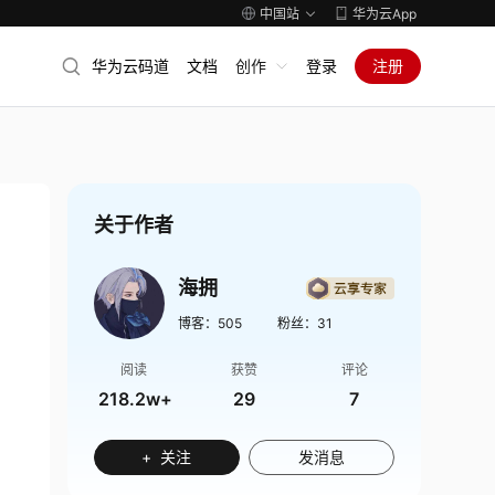
中国站
华为云App
华为云码道
文档
创作
登录
注册
关于作者
海拥
博客：
505
粉丝：
31
阅读
获赞
评论
218.2w+
29
7
+ 关注
发消息