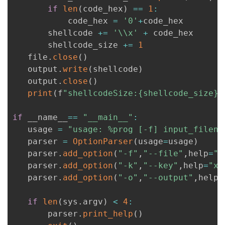
if
len
(
code_hex
)
==
1
:
           code_hex 
=
'0'
+
code_hex

       shellcode 
+=
'\\x'
+
 code_hex

       shellcode_size 
+=
1
   file
.
close
(
)
   output
.
write
(
shellcode
)
   output
.
close
(
)
print
(
f
"shellcodeSize:{shellcode_size}"
if
 __name__
==
"__main__"
:
   usage 
=
"usage: %prog [-f] input_filena
   parser 
=
OptionParser
(
usage
=
usage
)
   parser
.
add_option
(
"-f"
,
"--file"
,
help
=
"i
   parser
.
add_option
(
"-k"
,
"--key"
,
help
=
"xo
   parser
.
add_option
(
"-o"
,
"--output"
,
help
=
if
len
(
sys
.
argv
)
<
4
:
       parser
.
print_help
(
)