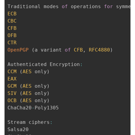
Traditional modes 
of
 operations 
for
 symmet
ECB
CBC
CFB
OFB
CTR
OpenPGP
(
a variant 
of
CFB
,
RFC4880
)
Authenticated Encryption
:
CCM
(
AES
 only
)
EAX
GCM
(
AES
 only
)
SIV
(
AES
 only
)
OCB
(
AES
 only
)
ChaCha20
-
Poly1305

Stream ciphers
:
Salsa20
