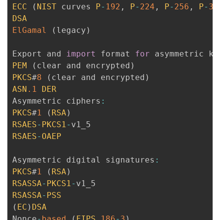
ECC
(
NIST
 curves 
P
-
192
,
P
-
224
,
P
-
256
,
P
-
38
DSA
ElGamal
(
legacy
)
Export and 
import
 format 
for
 asymmetric ke
PEM
(
clear and encrypted
)
PKCS
#
8
(
clear and encrypted
)
ASN
.1
DER
Asymmetric ciphers
:
PKCS
#
1
(
RSA
)
RSAES
-
PKCS1
-
RSAES
-
OAEP
Asymmetric digital signatures
:
PKCS
#
1
(
RSA
)
RSASSA
-
PKCS1
-
RSASSA
-
PSS
(
EC
)
DSA
Nonce
-
based
(
FIPS
186
-
3
)