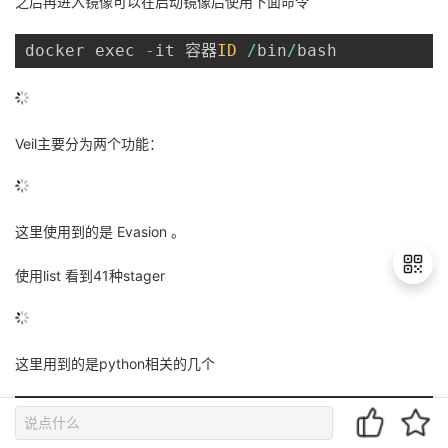
之后再进入镜像可以在启动镜像后使用下面命令
docker exec 
-
it 容器
ID
/
bin
/
bash
Veil主要分为两个功能：
这里使用到的是 Evasion 。
使用list 看到41种stager
退
这里用到的是python相关的几个
出
登
录
29
)
	python
/
shellcode_inject
/
aes_encryp
30
)
	python
/
shellcode_inject
/
arc_encryp