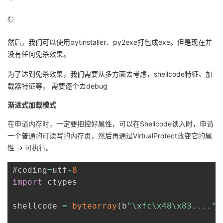
然后，我们可以使用pytinstaller、py2exe打包成exe。但是现在并
没有任何免杀效果。
为了达到免杀效果，我们需要从多方面去考虑，shellcode特征、加
载器特征等， 需要逐个去debug
渐进式加载模式
在申请内存时，一定要把控好属性，可以在Shellcode读入时，申请
一个普通的可读写的内存页，然后再通过VirtualProtect改变它的属
性 -> 可执行。
#coding
=
utf
-
8
import
 ctypes

shellcode 
=
bytearray
(
b
"\xfc\x48\x83...."
)