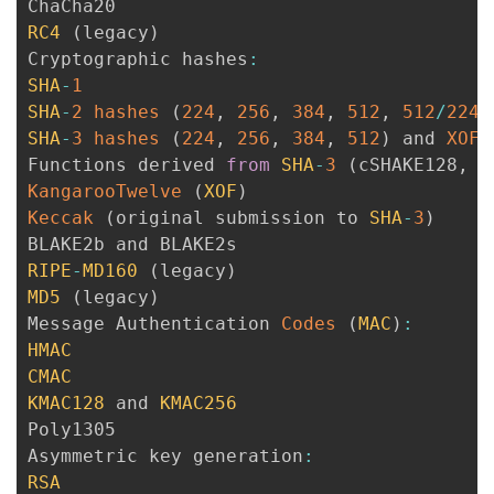
RC4
(
legacy
)
Cryptographic hashes
:
SHA
-
1
SHA
-
2
hashes
(
224
,
256
,
384
,
512
,
512
/
224
,
SHA
-
3
hashes
(
224
,
256
,
384
,
512
)
 and 
XOFs
Functions derived 
from
SHA
-
3
(
cSHAKE128
,
 c
KangarooTwelve
(
XOF
)
Keccak
(
original submission to 
SHA
-
3
)
RIPE
-
MD160
(
legacy
)
MD5
(
legacy
)
Message Authentication 
Codes
(
MAC
)
:
HMAC
CMAC
KMAC128
 and 
KMAC256
Poly1305

Asymmetric key generation
:
RSA