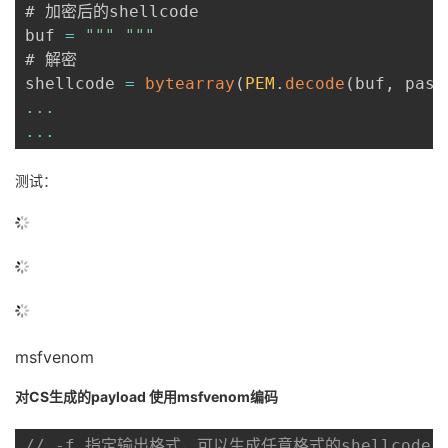
# 加密后的shellcode

buf 
=
""
" "
""
# 解密

shellcode 
=
bytearray
(
PEM
.
decode
(
buf
,
 pass
...
...
测试：
msfvenom
对CS生成的payload 使用msfvenom编码
// -f 指定输出格式，可以生成任意格式的shellcode 