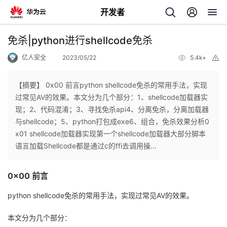
开发者
返
免杀|python进行shellcode免杀
回
亿人安全
2023/05/22
5.4k+
举
报
【摘要】 0x00 前言python shellcode免杀的常用手法，实现
过常见AV的效果。本文分为几个部分：1、shellcode加载器实
现；2、代码混淆；3、寻找免杀api4、分离免杀，分离加载器
个
与shellcode；5、python打包成exe6、组合，免杀效果分析0
x01 shellcode加载器实现第一个shellcode加载器大部分脚本
我
人
语言加载Shellcode都是通过c的ffi去调用操...
我
的
主
0x00 前言
我
的
开
页
python shellcode免杀的常用手法，实现过常见AV的效果。
本文分为几个部分：
我
的
开
发