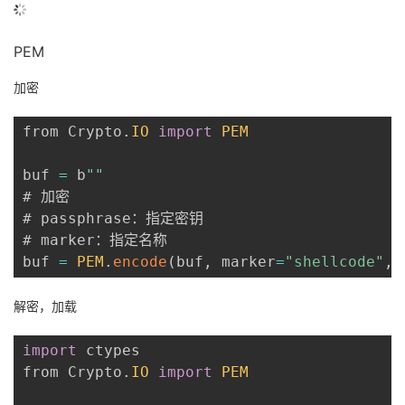
PEM
加密
from Crypto
.
IO
import
PEM
buf 
=
 b
""
# 加密

# passphrase：指定密钥

# marker：指定名称

buf 
=
PEM
.
encode
(
buf
,
 marker
=
"shellcode"
,
 
解密，加载
import
 ctypes

from Crypto
.
IO
import
PEM