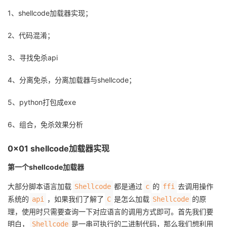
1、shellcode加载器实现；
的
Programs
发
者
2、代码混淆；
支
者
我
3、寻找免杀api
持
学
的
我
4、分离免杀，分离加载器与shellcode；
我
堂
博
的
我
5、python打包成exe
的
我
客
论
的
我
我
6、组合，免杀效果分析
技
的
坛
圈
的
我
的
我
0x01 shellcode加载器实现
术
云
子
直
的
我
课
的
我
第一个shellcode加载器
大部分脚本语言加载
都是通过
的
去调用操作
Shellcode
c
ffi
支
声
播
活
的
程
认
的
我
系统的
，如果我们了解了
是怎么加载
的原
api
C
Shellcode
理，使用时只需要查询一下对应语言的调用方式即可。首先我们要
持
建
动
关
证
实
的
明白，
是一串可执行的二进制代码，那么我们想利用
Shellcode