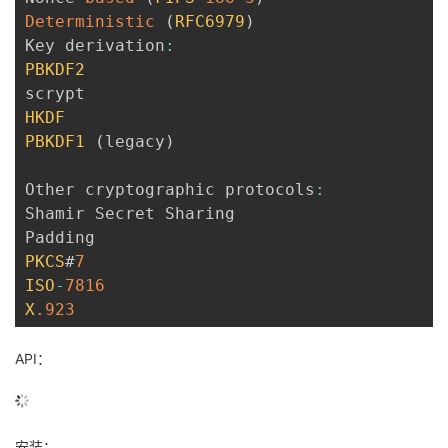
Deterministic
(
RFC6979
)
Key derivation
:
PBKDF2
HKDF
PBKDF1
(
legacy
)
Other cryptographic protocols
:
Shamir Secret Sharing

PKCS
#
7
ISO
-
7816
X
.923
API：
安装：