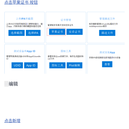
点击苹果证书 按钮
者
我
的
我
博
的
我
客
论
的
我
坛
圈
的
我
编辑
子
直
的
我
我
播
活
的
点击新增
我
动
关
的