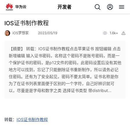
开发者
返
IOS证书制作教程
回
iOS梦想家
2023/05/19
1.6k+
举
报
【摘要】 ​转载：IOS证书制作教程点击苹果证书 按钮​编辑 点击
新增​编辑 输入证书密码，名称这个密码不是账号密码，而是一
个保护证书的密码，是p12文件的密码，此密码设置后没有其他
个
地方可以找到，忘记了只能删除证书重新制作，所以请务必记
住密码。还有为了安全起见，密码不要太简单。证书名称是你
我
人
为了在证书列表里面便于区别的一个字符，自己好辨识就可
以，尽量是是字母和数字之类 选择证书类型 带distribut...
的
主
开
页
转载：
IOS证书制作教程
发