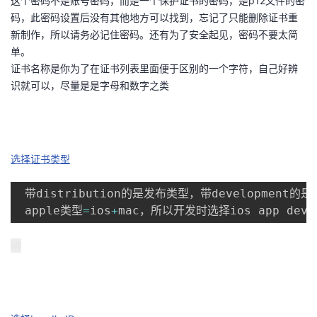
这个密码不是账号密码，而是一个保护证书的密码，是p12文件的密
持
建
证
实
的
码，此密码设置后没有其他地方可以找到，忘记了只能删除证书重
新制作，所以请务必记住密码。还有为了安全起见，密码不要太简
议
验
收
单。
证书名称是你为了在证书列表里面便于区别的一个字符，自己好辨
藏
识就可以，尽量是是字母和数字之类
选择证书类型
 带distribution的是发布类型，带development的
 apple类型
=
ios
+