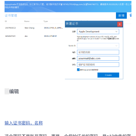
我
注
的
开
的
Programs
发
支
者
持
学
我
堂
的
我
我
编辑
技
的
的
我
术
云
课
的
我
输入证书密码，名称
支
声
程
认
的
我