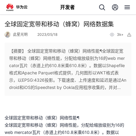
开发者
返
全球固定宽带和移动（蜂窝）网络数据集
回
此星光明
2023/05/18
3k+
举
报
【摘要】 ​全球固定宽带和移动（蜂窝）网络性能¶全球固定宽
带和移动（蜂窝）网络性能，分配给缩放级别为16的web mer
cator瓦片（赤道上约610.8米乘610.8米）。数据以Shapefile
个
格式和Apache Parquet格式提供，几何图形以WKT格式表
示，以EPSG:4326投影。下载速度、上传速度和延迟是通过An
我
人
droid和iOS的Speedtest by Ookla应用程序收集的，并对...
的
主
开
页
全球固定宽带和移动（蜂窝）网络性能¶
全球固定宽带和移动（蜂窝）网络性能，分配给缩放级别为16的
发
web mercator瓦片（赤道上约610.8米乘610.8米）。数据以