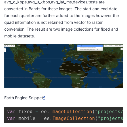
avg_d_kbps,avg_u_kbps,avg_lat_ms,devices,tests are
converted in Bands for these images. The start and end date
for each quarter are further added to the images however the
quad information is not retained from vector to raster
conversion. The result are two image collections for fixed and
mobile datasets.
Earth Engine Snippet
¶
var
 fixed 
=
 ee
.
ImageCollection
(
"projects/s
var
 mobile 
=
 ee
.
ImageCollection
(
"projects/