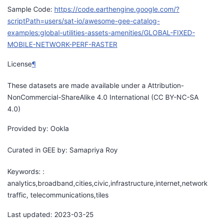
Sample Code:
https://code.earthengine.google.com/?
scriptPath=users/sat-io/awesome-gee-catalog-
examples:global-utilities-assets-amenities/GLOBAL-FIXED-
MOBILE-NETWORK-PERF-RASTER
License
¶
These datasets are made available under a Attribution-
NonCommercial-ShareAlike 4.0 International (CC BY-NC-SA
4.0)
Provided by: Ookla
Curated in GEE by: Samapriya Roy
Keywords: :
analytics,broadband,cities,civic,infrastructure,internet,network
traffic, telecommunications,tiles
Last updated: 2023-03-25