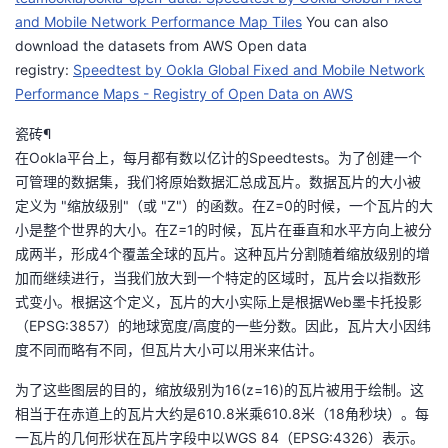
我
注
的
and Mobile Network Performance Map Tiles
开
You can also
download the datasets from AWS Open data
的
registry:
Programs
Speedtest by Ookla Global Fixed and Mobile Network
发
Performance Maps - Registry of Open Data on AWS
支
者
瓷砖¶
在Ookla平台上，每月都有数以亿计的Speedtests。为了创建一个
持
学
可管理的数据集，我们将原始数据汇总成瓦片。数据瓦片的大小被
定义为 "缩放级别"（或 "Z"）的函数。在Z=0的时候，一个瓦片的大
我
堂
小是整个世界的大小。在Z=1的时候，瓦片在垂直和水平方向上被分
成两半，形成4个覆盖全球的瓦片。这种瓦片分割随着缩放级别的增
的
我
我
加而继续进行，当我们放大到一个特定的区域时，瓦片会以指数形
式变小。根据这个定义，瓦片的大小实际上是根据Web墨卡托投影
技
的
的
我
（EPSG:3857）的地球宽度/高度的一些分数。因此，瓦片大小因纬
度不同而略有不同，但瓦片大小可以用米来估计。
术
云
课
的
我
为了这些图层的目的，缩放级别为16(z=16)的瓦片被用于绘制。这
支
声
程
认
的
我
相当于在赤道上的瓦片大约是610.8米乘610.8米（18角秒块）。每
一瓦片的几何形状在瓦片字段中以WGS 84（EPSG:4326）表示。