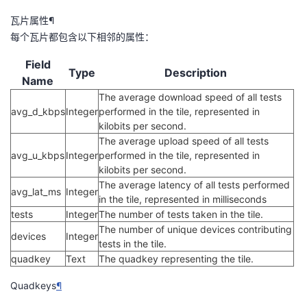
持
建
证
实
的
瓦片属性¶
每个瓦片都包含以下相邻的属性：
议
验
收
Field
Type
Description
藏
Name
The average download speed of all tests
avg_d_kbps
Integer
performed in the tile, represented in
kilobits per second.
The average upload speed of all tests
avg_u_kbps
Integer
performed in the tile, represented in
kilobits per second.
The average latency of all tests performed
avg_lat_ms
Integer
in the tile, represented in milliseconds
tests
Integer
The number of tests taken in the tile.
The number of unique devices contributing
devices
Integer
tests in the tile.
quadkey
Text
The quadkey representing the tile.
Quadkeys
¶