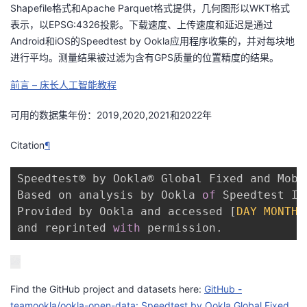
Shapefile格式和Apache Parquet格式提供，几何图形以WKT格式
者
表示，以EPSG:4326投影。下载速度、上传速度和延迟是通过
Android和iOS的Speedtest by Ookla应用程序收集的，并对每块地
进行平均。测量结果被过滤为含有GPS质量的位置精度的结果。
我
前言 – 床长人工智能教程
的
我
可用的数据集年份：2019,2020,2021和2022年
博
的
我
Citation
¶
客
论
的
我
Speedtest® by Ookla® Global Fixed and Mobi
坛
圈
的
我
Based on analysis by Ookla 
of
 Speedtest In
Provided by Ookla and accessed 
[
DAY
MONTH
子
直
的
我
and reprinted 
with
 permission
.
我
播
活
的
我
动
关
的
Find the GitHub project and datasets here:
GitHub -
teamookla/ookla-open-data: Speedtest by Ookla Global Fixed