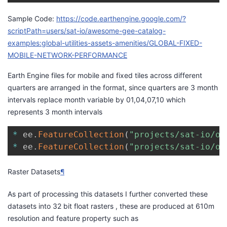
Sample Code:
https://code.earthengine.google.com/?
scriptPath=users/sat-io/awesome-gee-catalog-
examples:global-utilities-assets-amenities/GLOBAL-FIXED-
MOBILE-NETWORK-PERFORMANCE
Earth Engine files for mobile and fixed tiles across different
quarters are arranged in the format, since quarters are 3 month
intervals replace month variable by 01,04,07,10 which
represents 3 month intervals
*
 ee
.
FeatureCollection
(
"projects/sat-io/op
*
 ee
.
FeatureCollection
(
"projects/sat-io/op
Raster Datasets
¶
As part of processing this datasets I further converted these
datasets into 32 bit float rasters , these are produced at 610m
resolution and feature property such as