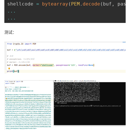
shellcode 
=
bytearray
(
PEM
.
decode
(
buf
,
 pass
...
...
测试：