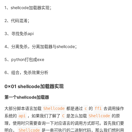
1、shellcode加载器实现；
者
2、代码混淆；
我
3、寻找免杀api
的
我
4、分离免杀，分离加载器与shellcode；
博
的
我
5、python打包成exe
客
论
的
我
6、组合，免杀效果分析
坛
圈
的
我
0x01 shellcode加载器实现
子
直
的
我
第一个shellcode加载器
大部分脚本语言加载
都是通过
的
去调用操作
Shellcode
c
ffi
我
播
活
的
系统的
，如果我们了解了
是怎么加载
的原
api
C
Shellcode
理，使用时只需要查询一下对应语言的调用方式即可。首先我们要
我
动
关
的
明白，
是一串可执行的二进制代码，那么我们想利用
Shellcode