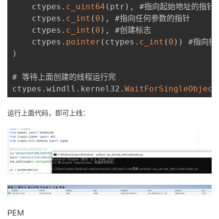
    ctypes
.
c_uint64
(
ptr
)
,
 #指向起始地址的指针

    ctypes
.
c_int
(
0
)
,
 #指向任何参数的指针

    ctypes
.
c_int
(
0
)
,
 #创建标志

    ctypes
.
pointer
(
ctypes
.
c_int
(
0
)
)
)
# 等待上面创建的线程运行完

ctypes
.
windll
.
kernel32
.
WaitForSingleObject
运行上面代码，即可上线：
PEM