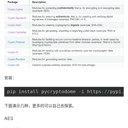
安装：
pip install pycryptodome 
-
i https
:
/
/
pypi
.
d
下面演示几种，更多的可以自己去探索。
AES