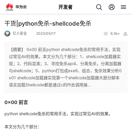
开发者
返
干货|python免杀-shellcode免杀
回
亿人安全
2023/05/17
6.3k+
举
报
【摘要】 0x00 前言python shellcode免杀的常用手法，实现
过常见AV的效果。本文分为几个部分：1、shellcode加载器实
现；2、代码混淆；3、寻找免杀api4、分离免杀，分离加载器
个
与shellcode；5、python打包成exe6、组合，免杀效果分析0
x01 shellcode加载器实现第一个shellcode加载器大部分脚本
我
人
语言加载Shellcode都是通过c的ffi去调用操...
的
主
0x00 前言
开
页
python shellcode免杀的常用手法，实现过常见AV的效果。
本文分为几个部分：
发