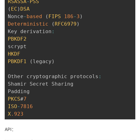
RSASSA
-
PSS
(
EC
)
DSA
Nonce
-
based
(
FIPS
186
-
3
)
Deterministic
(
RFC6979
)
Key derivation
:
PBKDF2
HKDF
PBKDF1
(
legacy
)
Other cryptographic protocols
:
Shamir Secret Sharing

PKCS
#
7
ISO
-
7816
X
.923
API：