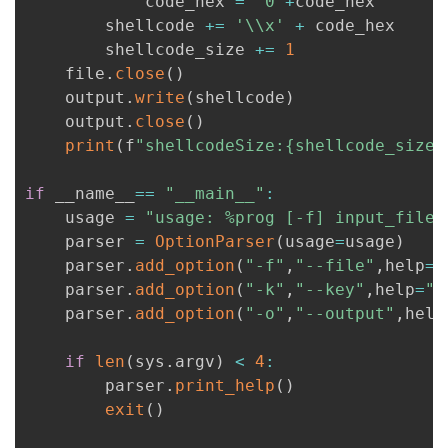
            code_hex 
=
'0'
+
code_hex

        shellcode 
+=
'\\x'
+
 code_hex

        shellcode_size 
+=
1
    file
.
close
(
)
    output
.
write
(
shellcode
)
    output
.
close
(
)
print
(
f
"shellcodeSize:{shellcode_size}
if
 __name__
==
"__main__"
:
    usage 
=
"usage: %prog [-f] input_filen
    parser 
=
OptionParser
(
usage
=
usage
)
    parser
.
add_option
(
"-f"
,
"--file"
,
help
=
"
    parser
.
add_option
(
"-k"
,
"--key"
,
help
=
"x
    parser
.
add_option
(
"-o"
,
"--output"
,
help
if
len
(
sys
.
argv
)
<
4
:
        parser
.
print_help
(
)
exit
(
)