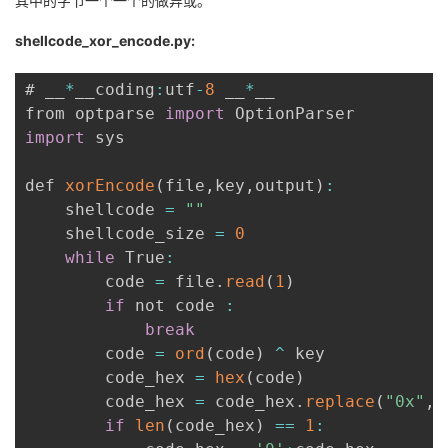
其中的字节一个一个的做异或。
shellcode_xor_encode.py:
# __
*
__coding
:
utf
-
8
 __
*
__

from optparse 
import
import
 sys

def 
xorEncode
(
file
,
key
,
output
)
:
    shellcode 
=
""
    shellcode_size 
=
0
while
 True
:
        code 
=
 file
.
read
(
1
)
if
 not code 
:
break
        code 
=
ord
(
code
)
^
 key

        code_hex 
=
hex
(
code
)
        code_hex 
=
 code_hex
.
replace
(
"0x"
,
'
if
len
(
code_hex
)
==
1
: