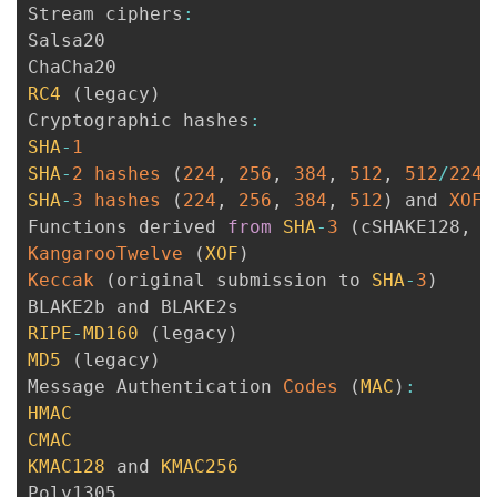
Stream ciphers
:
Salsa20

RC4
(
legacy
)
Cryptographic hashes
:
SHA
-
1
SHA
-
2
hashes
(
224
,
256
,
384
,
512
,
512
/
224
,
SHA
-
3
hashes
(
224
,
256
,
384
,
512
)
 and 
XOFs
Functions derived 
from
SHA
-
3
(
cSHAKE128
,
 c
KangarooTwelve
(
XOF
)
Keccak
(
original submission to 
SHA
-
3
)
RIPE
-
MD160
(
legacy
)
MD5
(
legacy
)
Message Authentication 
Codes
(
MAC
)
:
HMAC
CMAC
KMAC128
 and 
KMAC256
Poly1305
