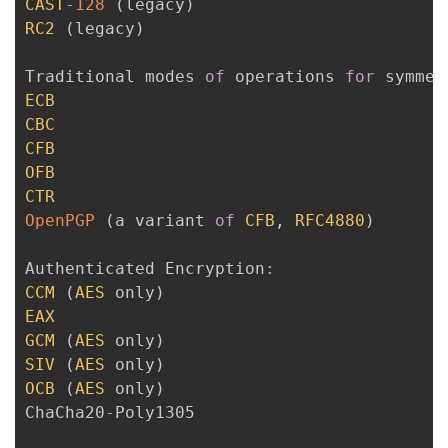
CAST
-
128
(
legacy
)
RC2
(
legacy
)
Traditional modes 
of
 operations 
for
 symmet
ECB
CBC
CFB
OFB
CTR
OpenPGP
(
a variant 
of
CFB
,
RFC4880
)
Authenticated Encryption
:
CCM
(
AES
 only
)
EAX
GCM
(
AES
 only
)
SIV
(
AES
 only
)
OCB
(
AES
 only
)
ChaCha20
-
Poly1305
