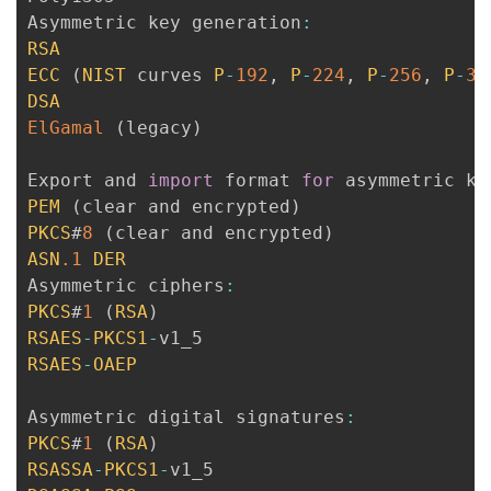
Asymmetric key generation
:
RSA
ECC
(
NIST
 curves 
P
-
192
,
P
-
224
,
P
-
256
,
P
-
38
DSA
ElGamal
(
legacy
)
Export and 
import
 format 
for
 asymmetric ke
PEM
(
clear and encrypted
)
PKCS
#
8
(
clear and encrypted
)
ASN
.1
DER
Asymmetric ciphers
:
PKCS
#
1
(
RSA
)
RSAES
-
PKCS1
-
RSAES
-
OAEP
Asymmetric digital signatures
:
PKCS
#
1
(
RSA
)
RSASSA
-
PKCS1
-