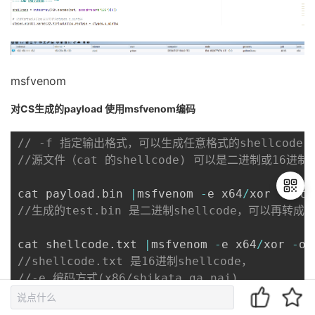
msfvenom
对CS生成的payload 使用msfvenom编码
// -f 指定输出格式，可以生成任意格式的shellcode 
//源文件（cat 的shellcode) 可以是二进制或16进制的s
cat payload
.
bin 
|
msfvenom 
-
e x64
/
xor 
-
o te
//生成的test.bin 是二进制shellcode，可以再转成
退
cat shellcode
.
txt 
|
msfvenom 
-
e x64
/
xor 
-
o 
出
//shellcode.txt 是16进制shellcode，
登
//-e 编码方式(x86/shikata_ga_nai)    
录
//-i 编码次数
//-b 在生成的程序中避免出现的值 ( 过滤坏字符 '\x00，