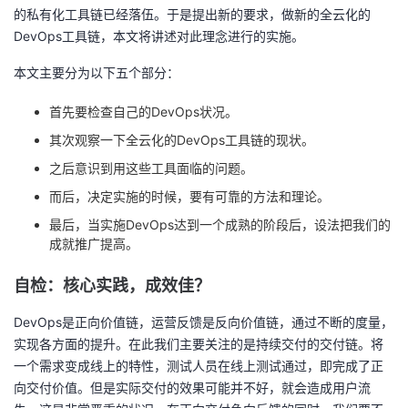
的私有化工具链已经落伍。于是提出新的要求，做新的全云化的
者
DevOps工具链，本文将讲述对此理念进行的实施。
本文主要分为以下五个部分：
我
首先要检查自己的DevOps状况。
的
我
其次观察一下全云化的DevOps工具链的现状。
博
的
我
之后意识到用这些工具面临的问题。
而后，决定实施的时候，要有可靠的方法和理论。
客
论
的
我
最后，当实施DevOps达到一个成熟的阶段后，设法把我们的
成就推广提高。
坛
圈
的
我
自检：核心实践，成效佳？
子
直
的
我
DevOps是正向价值链，运营反馈是反向价值链，通过不断的度量，
我
播
活
的
实现各方面的提升。在此我们主要关注的是持续交付的交付链。将
一个需求变成线上的特性，测试人员在线上测试通过，即完成了正
我
动
关
的
向交付价值。但是实际交付的效果可能并不好，就会造成用户流