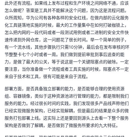
此外还有流程。如果线上发布过程和生产环境之间网络不通，应该
怎么做呢？答案是工具并不能解决这个问题，因为这是流程问题。
众所周知，华为公司有各种各样的安全红线，在做内部的云化服务
化工具链落地实施的时候，最大的工作量集中在如何打破枷锁上，
怎么把内网的一段代码或者一段测试用例或者二进制的安全文件快
速传递到外网仓库，这一问题花了很长时间。举一个简单的例子，
有一个流水线，其他步骤执行只需10分钟，最后会在发布审核的环
节整整卡七个小时或者一周。我们做到提前审批到事后追查的能
力，是做了最大的公关，等于说这是一个关键阻塞点的破除。一定
要注意，当你准备做一个流程或者工具实施的时候，阻塞点不一定
来自于技术和工具，很有可能是来自于流程。
部署方面，是否具备独立部署的能力，是否能够合理的使用资源
组、容器镜像，类似于这种资源池进行管理的能力，都是限制我们
服务的能力。经过很长时间的实践，我们发现很多产品线声称他们
已经实现微服务架构，已经实现解耦，但是最后的结果是众多的微
服务打包部署上线。这实际上还是要回到源头上去看一下整个服务
架构是否做到了解耦，是否做到了微服务所要求的九大特征。