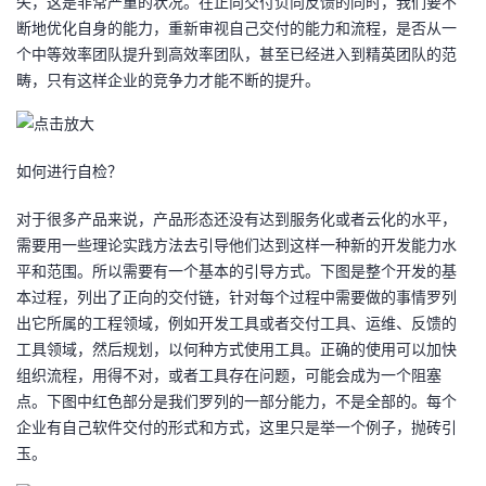
失，这是非常严重的状况。在正向交付负向反馈的同时，我们要不
我
注
的
开
断地优化自身的能力，重新审视自己交付的能力和流程，是否从一
个中等效率团队提升到高效率团队，甚至已经进入到精英团队的范
的
Programs
发
畴，只有这样企业的竞争力才能不断的提升。
支
者
如何进行自检？
持
学
对于很多产品来说，产品形态还没有达到服务化或者云化的水平，
我
堂
需要用一些理论实践方法去引导他们达到这样一种新的开发能力水
平和范围。所以需要有一个基本的引导方式。下图是整个开发的基
的
我
我
本过程，列出了正向的交付链，针对每个过程中需要做的事情罗列
出它所属的工程领域，例如开发工具或者交付工具、运维、反馈的
技
的
的
我
工具领域，然后规划，以何种方式使用工具。正确的使用可以加快
组织流程，用得不对，或者工具存在问题，可能会成为一个阻塞
术
云
课
的
我
点。下图中红色部分是我们罗列的一部分能力，不是全部的。每个
企业有自己软件交付的形式和方式，这里只是举一个例子，抛砖引
支
声
程
认
的
我
玉。