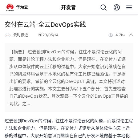
开发者
返
交付在云端-全云DevOps实践
回
云时很近
2023/05/14
4.7k+
举
报
【摘要】 过去谈到DevOps的时候，往往不是讨论云化的问
题，而是讨论工程方法和企业能力。但是现在，在交付方式逐
步从单体软件向云上迁移的过程中，大家开始意识到继续在自
个
己的研发环境做基于本地化的私有化工具链已经落伍。于是提
出新的要求，做新的全云化的DevOps工具链，本文将讲述对
我
人
此理念进行的实施。本文主要分为以下五个部分：首先要检查
自己的DevOps状况。其次观察一下全云化的DevOps工具链的
的
主
现状。之...
开
页
过去谈到DevOps的时候，往往不是讨论云化的问题，而是讨论工程
方法和企业能力。但是现在，在交付方式逐步从单体软件向云上迁
发
移的过程中，大家开始意识到继续在自己的研发环境做基于本地化