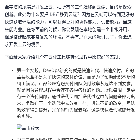
金字塔的顶端是开发上云，把所有的工作迁移到云端，目的是探索
创新。此处为什么要把IDE迁移到云端？因为在云端可以得到更好的
快速获取环境的能力，可以获得更好的协作能力、试错能力。当这
些能力叠加在你面前的时候，你会发现在本地创建一个非常好用，
但是搭建起来非常复杂的环境，不再有那么大的吸引力了，你会追
求开发上云的境界。
下面给大家介绍几个在云化工具链转化过程中比较好的实践：
第一个实践，DevOps讲究的就是快速迭代、快速交付。它的
主要收益不是为了快速的交付价值，而是为了帮助组织不断的
纠正错误。产品经理抱怨交付团队交付效率永远达不到要求，
就是因为管理过程中会存在各种各样的问题。所以每周一定要
有一个迭代回顾，通过迭代回顾把迭代过程中的问题全部列出
来，争取在下一个迭代中去改变一些，通过不断的改变，团队
的效率得到提升，冗余的行为被去除。这是快速迭代敏捷开发
的实践。
第二是微服务解耦。下图中左边部分，所有的服务都耦合在一