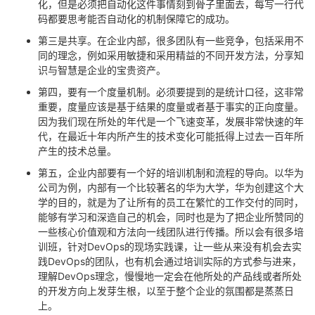
化，但是必须把自动化这件事情刻到骨子里面去，每写一行代
码都要思考能否自动化的机制保障它的成功。
第三是共享。在企业内部，很多团队有一些竞争，包括采用不
同的理念，例如采用敏捷和采用精益的不同开发方法，分享知
识与智慧是企业的宝贵资产。
第四，要有一个度量机制。必须要提到的是统计口径，这非常
重要，度量应该是基于结果的度量或者基于事实的正向度量。
因为我们现在所处的年代是一个飞速变革，发展非常快速的年
代，在最近十年内所产生的技术变化可能抵得上过去一百年所
产生的技术总量。
第五，企业内部要有一个好的培训机制和流程的导向。以华为
公司为例，内部有一个比较著名的华为大学，华为创建这个大
学的目的，就是为了让所有的员工在繁忙的工作交付的同时，
能够有学习和深造自己的机会，同时也是为了把企业所赞同的
一些核心价值观和方法向一线团队进行传播。所以会有很多培
训班，针对DevOps的现场实践课，让一些从来没有机会去实
践DevOps的团队，也有机会通过培训实际的方式参与进来，
理解DevOps理念，慢慢地一定会在他所处的产品线或者所处
的开发方向上发芽生根，以至于整个企业的氛围都是蒸蒸日
上。