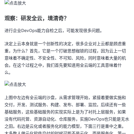
持
建
证
实
的
议
观察：研发全云，境清奇？
验
收
进行企业DevOps能力自检之后，可能发现很多问题。
藏
决定上云本身就是一个创新性的决定，很多企业对上云都是顾虑重
重，为什么？首先，它是一个打破思想枷锁的过程，因为云上一切
意味着不确定性、不安全性、不可知、风险，同时意味着大量的机
会。在这个过程之中，我们首先要知道用全云端的工具意味着什
么。
上图中左边有全云端的沙盘，从需求管理开始，紧接着要做实施和
交付，开发、测试服务、构建、发布、部署、监控。后续还有一些
基础服务，这些基础服务的实现实际上是为了衬托上层服务，如果
没有代码托管、资源自动化、仓库服务，实施DevOps也只能是无水
之田。右边是云化或者服务化的能力模型，下面三行是重中之重。
大多数人做云化软件交付的时候可能不是云化，而是服务化。第一