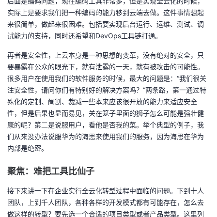
后面是编码问题，现在编码工具非常多，但是实现全云化的时候，
实际上是要求我们把一种编码的能力移到云端去做。这件事情想起
来很简单，做起来很困难。包括要实现后台运行、运维、测试、调
试能力的支持，同时还希望和DevOps工具链打通。
再者是安全性，上云本身是一种思想的变革，没有绝对的安全，只
要暴露在公众的眼光下，就有泄露的一天，就有被攻击的可能性。
很多用户在使用我们的软件服务的时候，最大的问题是：“我们很关
注安全性，请问你们有特别好的解决方案吗？”两条路，第一通过特
殊化的定制、阉割、裁减一些本来应该很开放的能力来适应安全
性，但是后果也显而易见，关在笼子里面的狮子怎么可能是强壮健
康的呢？第二是说服用户，看他是否我的菜。举个典型的例子，我
们从来没办法说服华为的海思来使用我们的服务，因为海思在华为
内部是绝密。
聚焦：难把工具比仙子
接下来讲一下在企业实行全云化转型过程中面临的问题。下到十人
团队，上到千人团队，各种各样的开发模式都有可能存在，怎么去
做这样的转型？要先选一个合适的项目类型或者产品类型。这里列