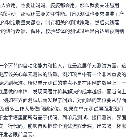
轻人会用，也要让妈妈、婆婆都会用，那么就要关注易用
促销活动，那就还需要关注性能。所以测试也要求瞄准了产
应的制定质量关键点，制订相关的测试策略，然后实践落
断的进行反馈、循环，校验整体的测试过程是否达到预期结
一个环节的自动化能力和投入，在最底层单元测试方面，这
更应该关心单元测试的质量。例如项目中有一个非常重要的
要达到标准。所以单元测试的重点不是在用例的数量上，一
底层做的事情，发现问题并将其解决的成本越低。而越向上
。例如在界面测试层面发现了问题，对问题的定位要从界面
涉及很多工作人员做问题定位。如果在单元测试层面发现问
于金字塔里面所有基于代码、到单元测试、接口测试、界面
提交一行代码，能够自动把整个测试流程走遍，出去喝一杯咖
开发者眼前呈现。