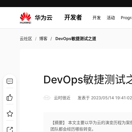
开发者
开发
活动
Prog
云社区
博客
DevOps敏捷测试之道
DevOps敏捷测试
云时很近
发表于 2023/05/14 19:41:0
【摘要】 本文主要以华为云的演变历程为案
团队都会经历哪些转变。