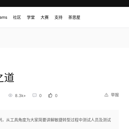
rams
社区
学堂
大赛
支持
茶思屋
之道
举报
2
8.3k+
0
0
例，从工具角度为大家简要讲解敏捷转型过程中测试人员及测试