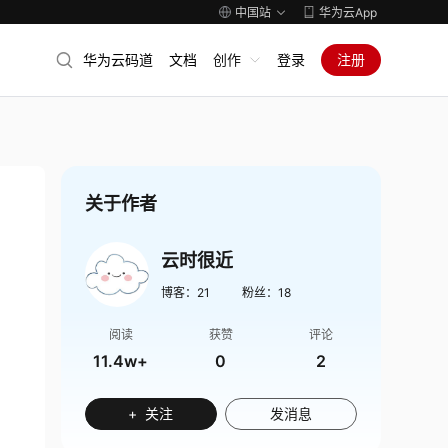
中国站
华为云App
华为云码道
文档
创作
登录
注册
关于作者
云时很近
博客：
21
粉丝：
18
阅读
获赞
评论
11.4w+
0
2
+ 关注
发消息