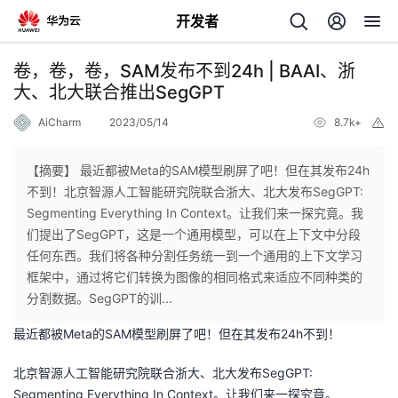
开发者
返
卷，卷，卷，SAM发布不到24h | BAAI、浙
回
大、北大联合推出SegGPT
AiCharm
2023/05/14
8.7k+
举
报
【摘要】 最近都被Meta的SAM模型刷屏了吧！但在其发布24h
不到！北京智源人工智能研究院联合浙大、北大发布SegGPT:
个
Segmenting Everything In Context。让我们来一探究竟。我
们提出了SegGPT，这是一个通用模型，可以在上下文中分段
我
人
任何东西。我们将各种分割任务统一到一个通用的上下文学习
框架中，通过将它们转换为图像的相同格式来适应不同种类的
的
主
分割数据。SegGPT的训...
最近都被Meta的SAM模型刷屏了吧！但在其发布24h不到！
开
页
北京智源人工智能研究院联合浙大、北大发布SegGPT:
发
Segmenting Everything In Context。让我们来一探究竟。