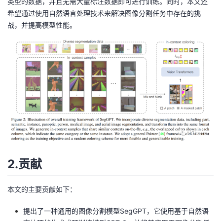
类型的数据，并且无需大量标注数据即可进行训练。同时，本文还
持
建
证
实
的
希望通过使用自然语言处理技术来解决图像分割任务中存在的挑
战，并提高模型性能。
议
验
收
藏
2.贡献
本文的主要贡献如下：
提出了一种通用的图像分割模型SegGPT，它使用基于自然语