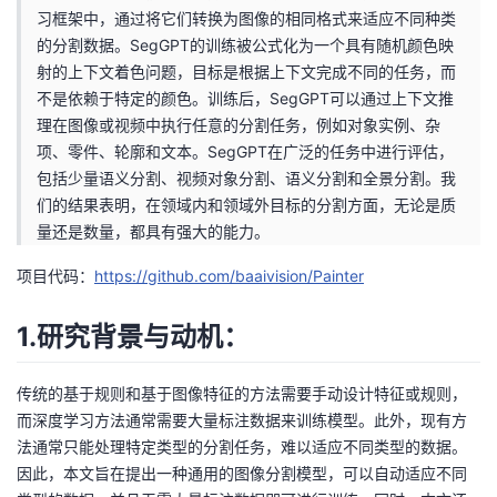
习框架中，通过将它们转换为图像的相同格式来适应不同种类
我
注
的
开
的分割数据。SegGPT的训练被公式化为一个具有随机颜色映
射的上下文着色问题，目标是根据上下文完成不同的任务，而
的
Programs
发
不是依赖于特定的颜色。训练后，SegGPT可以通过上下文推
理在图像或视频中执行任意的分割任务，例如对象实例、杂
支
者
项、零件、轮廓和文本。SegGPT在广泛的任务中进行评估，
包括少量语义分割、视频对象分割、语义分割和全景分割。我
持
学
们的结果表明，在领域内和领域外目标的分割方面，无论是质
量还是数量，都具有强大的能力。
我
堂
项目代码：
https://github.com/baaivision/Painter
的
我
我
1.研究背景与动机：
技
的
的
我
传统的基于规则和基于图像特征的方法需要手动设计特征或规则，
术
云
课
的
我
而深度学习方法通常需要大量标注数据来训练模型。此外，现有方
法通常只能处理特定类型的分割任务，难以适应不同类型的数据。
支
声
程
认
的
我
因此，本文旨在提出一种通用的图像分割模型，可以自动适应不同