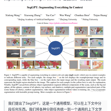
者
我
的
我
博
的
我
客
论
的
我
坛
圈
的
我
子
直
的
我
我
播
活
的
我们提出了SegGPT，这是一个通用模型，可以在上下文中分
我
动
关
的
段任何东西。我们将各种分割任务统一到一个通用的上下文学