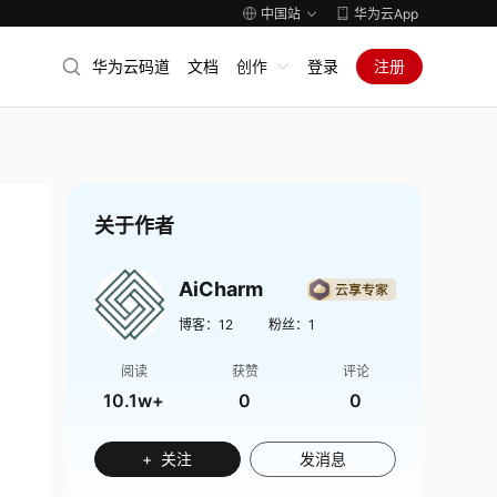
中国站
华为云App
华为云码道
文档
创作
登录
注册
关于作者
AiCharm
博客：
12
粉丝：
1
阅读
获赞
评论
10.1w+
0
0
+ 关注
发消息