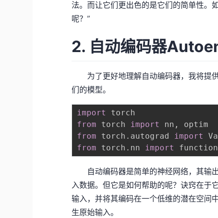
法。而让它们更出色的是它们的简单性。如
呢？”
2. 自动编码器Autoen
为了更好地理解自动编码器，我将提供一些
们的模型。
import
from
 torch 
import
 nn
,
from
 torch
.
autograd 
import
from
 torch
.
nn 
import
 functio
自动编码器是简单的神经网络，其输出
入数据。但它是如何帮助的呢？诀窍在于
输入，并将其编码在一个低维的潜在空间
生原始输入。