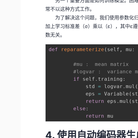
另一个重要方面是如何训练模型。困难
常不以这种方式工作。
为了解决这个问题，我们使用参数化归一
加上学习标准差（σ）乘以（ε），其中ε
数无关。
def
reparameterize
(
self
,
 mu
:
#mu :  mean matrix
#logvar :  variance 
if
 self
.
training
:
            std 
=
 logvar
.
mul
            eps 
=
 Variable
(
s
return
 eps
.
mul
(
s
else
:
return
4. 使用自动编码器