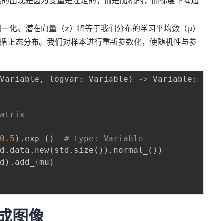
的出现是因为变量是注定的，而是随机的，而梯度下降通
化。潜在向量（z）将等于我们分布的学习平均数（μ）
遵循正态分布。我们对样本进行重新参数化，使随机性与参
 Variable
,
 logvar
:
 Variable
)
-
>
 Variable
:
matrix
(
0.5
)
.
exp_
(
)
# type: Variable
td
.
data
.
new
(
std
.
size
(
)
)
.
normal_
(
)
)
td
)
.
add_
(
mu
)
生成图像