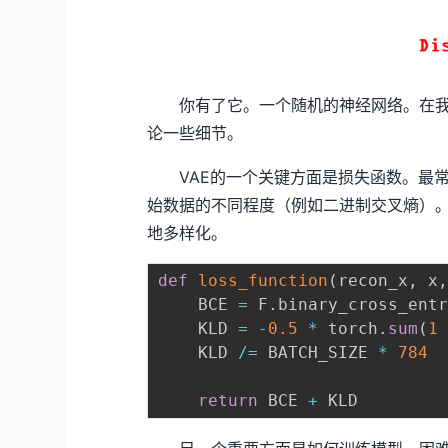
你有了它。一个随机的神经网络。在我
论一些细节。
VAE的一个关键方面是损失函数。最常
始数据的不同程度（例如二进制交叉熵）。
地多样化。
def
loss_function
(
recon_x
,
 x
    BCE 
=
 F
.
binary_cross_ent
    KLD 
=
-
0.5
*
 torch
.
sum
(
1
    KLD 
/=
 BATCH_SIZE 
*
784
return
 BCE 
+