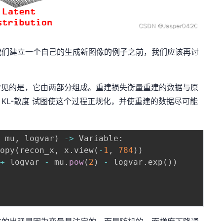
们建立一个自己的生成新图像的例子之前，我们应该再讨
见的是，它由两部分组成。重建损失衡量重建的数据与原
KL-散度 试图使这个过程正规化，并使重建的数据尽可能
,
 mu
,
 logvar
)
-
>
 Variable
:
ropy
(
recon_x
,
 x
.
view
(
-
1
,
784
)
)
+
 logvar 
-
 mu
.
pow
(
2
)
-
 logvar
.
exp
(
)
)