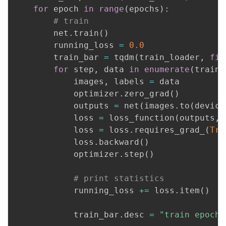
for
 epoch 
in
range
(
epochs
)
:
# train
        net
.
train
(
)
        running_loss 
=
0.0
        train_bar 
=
 tqdm
(
train_loader
,
fil
for
 step
,
 data 
in
enumerate
(
train_
            images
,
 labels 
=
 data

            optimizer
.
zero_grad
(
)
            outputs 
=
 net
(
images
.
to
(
device
            loss 
=
 loss_function
(
outputs
,
 
            loss 
=
 loss
.
requires_grad_
(
Tru
            loss
.
backward
(
)
            optimizer
.
step
(
)
# print statistics
            running_loss 
+=
 loss
.
item
(
)
            train_bar
.
desc 
=
"train epoch[