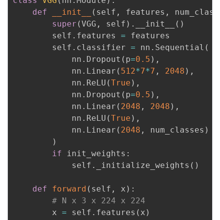
class
VGG
(
nn
.
Module
)
:
议
注
验
收
def
__init__
(
self
,
 features
,
 num_class
super
(
VGG
,
 self
)
.
__init__
(
)
藏
        self
.
features 
=
 features	
        self
.
classifier 
=
 nn
.
Sequential
(
            nn
.
Dropout
(
p
=
0.5
)
,
            nn
.
Linear
(
512
*
7
*
7
,
2048
)
,
            nn
.
ReLU
(
True
)
,
            nn
.
Dropout
(
p
=
0.5
)
,
            nn
.
Linear
(
2048
,
2048
)
,
            nn
.
ReLU
(
True
)
,
            nn
.
Linear
(
2048
,
 num_classes
)
)
if
 init_weights
:
            self
.
_initialize_weights
(
)
def
forward
(
self
,
 x
)
:
# N x 3 x 224 x 224
        x 
=
 self
.
features
(
x
)