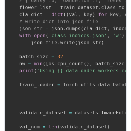
# {'daisy':0, 'dandelion':1, 'roses':2
    flower_list 
=
 train_dataset
.
class_to_id
    cla_dict 
=
dict
(
(
val
,
 key
)
for
 key
,
 va
# write dict into json file
    json_str 
=
 json
.
dumps
(
cla_dict
,
 indent
with
open
(
'class_indices.json'
,
'w'
)
a
        json_file
.
write
(
json_str
)
    batch_size 
=
32
    nw 
=
min
(
[
os
.
cpu_count
(
)
,
 batch_size 
i
print
(
'Using {} dataloader workers eve
    train_loader 
=
 torch
.
utils
.
data
.
DataLo
                                          
                                          
    validate_dataset 
=
 datasets
.
ImageFolde
                                          
    val_num 
=
len
(
validate_dataset
)