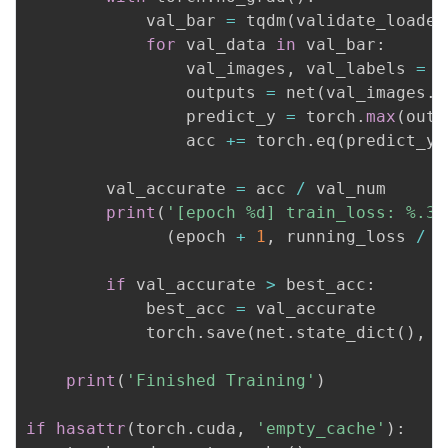
            val_bar 
=
 tqdm
(
validate_loader
for
 val_data 
in
 val_bar
:
                val_images
,
 val_labels 
=
 v
                outputs 
=
 net
(
val_images
.
t
                predict_y 
=
 torch
.
max
(
outp
                acc 
+=
 torch
.
eq
(
predict_y
,
        val_accurate 
=
 acc 
/
 val_num

print
(
'[epoch %d] train_loss: %.3f
(
epoch 
+
1
,
 running_loss 
/
 t
if
 val_accurate 
>
 best_acc
:
            best_acc 
=
 val_accurate

            torch
.
save
(
net
.
state_dict
(
)
,
 s
print
(
'Finished Training'
)
if
hasattr
(
torch
.
cuda
,
'empty_cache'
)
: