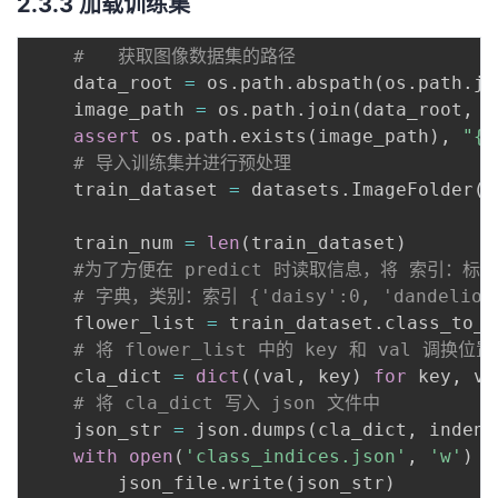
2.3.3 加载训练集
#   获取图像数据集的路径
   	data_root 
=
 os
.
path
.
abspath
(
os
.
path
.
jo
    image_path 
=
 os
.
path
.
join
(
data_root
,
"
assert
 os
.
path
.
exists
(
image_path
)
,
"{}
# 导入训练集并进行预处理
    train_dataset 
=
 datasets
.
ImageFolder
(
r
                                         t
    train_num 
=
len
(
train_dataset
)
# 字典，类别：索引 {'daisy':0, 'dandelion':
    flower_list 
=
 train_dataset
.
class_to_id
# 将 flower_list 中的 key 和 val 调换位置
    cla_dict 
=
dict
(
(
val
,
 key
)
for
 key
,
 va
# 将 cla_dict 写入 json 文件中
    json_str 
=
 json
.
dumps
(
cla_dict
,
 indent
with
open
(
'class_indices.json'
,
'w'
)
a
        json_file
.
write
(
json_str
)