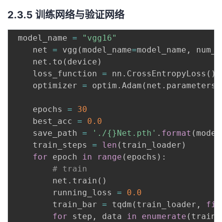
2.3.5 训练网络与验证网络
 model_name 
=
"vgg16"
    net 
=
 vgg
(
model_name
=
model_name
,
 num_c
    net
.
to
(
device
)
    loss_function 
=
 nn
.
CrossEntropyLoss
(
)
    optimizer 
=
 optim
.
Adam
(
net
.
parameters
(
    epochs 
=
30
    best_acc 
=
0.0
    save_path 
=
'./{}Net.pth'
.
format
(
model
    train_steps 
=
len
(
train_loader
)
for
 epoch 
in
range
(
epochs
)
:
# train
        net
.
train
(
)
        running_loss 
=
0.0
        train_bar 
=
 tqdm
(
train_loader
,
fil
for
 step
,
 data 
in
enumerate
(
train_