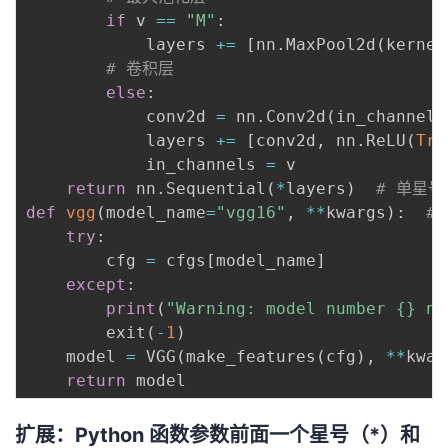
if
 v 
==
"M"
:
            layers 
+=
[
nn
.
MaxPool2d
(
kernel
# 卷积层
else
:
            conv2d 
=
 nn
.
Conv2d
(
in_channels
            layers 
+=
[
conv2d
,
 nn
.
ReLU
(
Tru
            in_channels 
=
 v

return
 nn
.
Sequential
(
*
layers
)
# 单星号
def
vgg
(
model_name
=
"vgg16"
,
**
kwargs
)
:
#
try
:
        cfg 
=
 cfgs
[
model_name
]
except
:
print
(
"Warning: model number {} no
        exit
(
-
1
)
    model 
=
 VGG
(
make_features
(
cfg
)
,
**
kwar
return
扩展：Python 函数参数前面一个星号（*）和