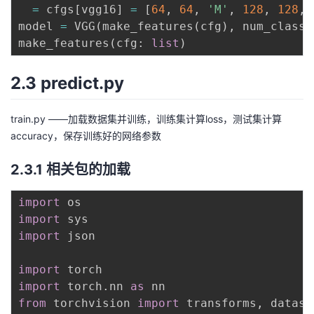
=
 cfgs
[
vgg16
]
=
[
64
,
64
,
'M'
,
128
,
128
,
model 
=
 VGG
(
make_features
(
cfg
)
,
 num_classe
make_features
(
cfg
:
list
)
2.3
predict.py
train.py
——加载数据集并训练，训练集计算loss，测试集计算
accuracy，保存训练好的网络参数
2.3.1 相关包的加载
import
import
import
 json

import
import
 torch
.
nn 
as
from
 torchvision 
import
 transforms
,