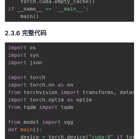
	torch
.
cuda
.
empty_cache
(
)
if
 __name__ 
==
'__main__'
:
    main
(
)
2.3.6 完整代码
import
import
import
 json

import
import
 torch
.
nn 
as
from
 torchvision 
import
 transforms
,
import
 torch
.
optim 
as
from
 tqdm 
import
 tqdm

from
 model 
import
def
main
(
)
:
    device 
=
 torch
.
device
(
"cuda:0"
if
 torc