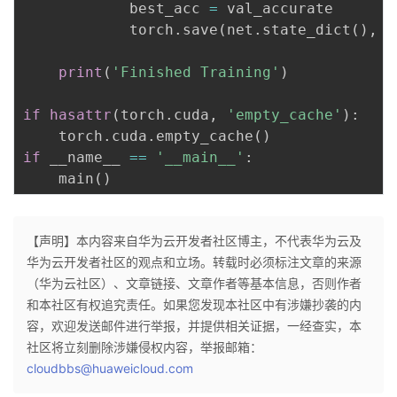
            best_acc 
=
 val_accurate

            torch
.
save
(
net
.
state_dict
(
)
,
 s
print
(
'Finished Training'
)
if
hasattr
(
torch
.
cuda
,
'empty_cache'
)
:
	torch
.
cuda
.
empty_cache
(
)
if
 __name__ 
==
'__main__'
:
    main
(
)
【声明】本内容来自华为云开发者社区博主，不代表华为云及
华为云开发者社区的观点和立场。转载时必须标注文章的来源
（华为云社区）、文章链接、文章作者等基本信息，否则作者
和本社区有权追究责任。如果您发现本社区中有涉嫌抄袭的内
容，欢迎发送邮件进行举报，并提供相关证据，一经查实，本
社区将立刻删除涉嫌侵权内容，举报邮箱：
cloudbbs@huaweicloud.com