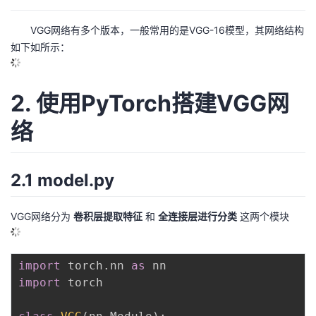
的
Programs
发
者
VGG网络有多个版本，一般常用的是VGG-16模型，其网络结构
如下如所示：
支
者
我
持
学
的
我
2. 使用PyTorch搭建VGG网
络
我
堂
博
的
我
的
我
客
论
的
我
我
2.1
model.py
技
的
坛
圈
的
我
的
我
VGG网络分为
卷积层提取特征
和
全连接层进行分类
这两个模块
术
云
子
直
的
我
课
的
我
支
声
播
活
的
程
认
的
我
import
 torch
.
nn 
as
import
 torch

持
建
动
关
证
实
的