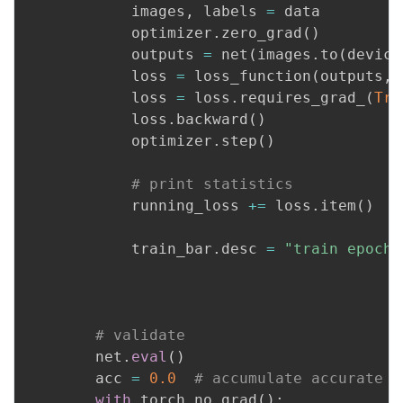
            images
,
 labels 
=
 data

            optimizer
.
zero_grad
(
)
            outputs 
=
 net
(
images
.
to
(
device
            loss 
=
 loss_function
(
outputs
,
 
            loss 
=
 loss
.
requires_grad_
(
Tru
            loss
.
backward
(
)
            optimizer
.
step
(
)
# print statistics
            running_loss 
+=
 loss
.
item
(
)
            train_bar
.
desc 
=
"train epoch[
                                          
                                          
# validate
        net
.
eval
(
)
        acc 
=
0.0
# accumulate accurate n
with
 torch
.
no_grad
(
)
: