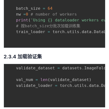
    batch_size 
=
64
    nw 
=
0
# number of workers
print
(
'Using {} dataloader workers eve
# 按batch_size分批次加载训练集
    train_loader 
=
 torch
.
utils
.
data
.
DataLo
                                          
                                          
2.3.4 加载验证集
	validate_dataset 
=
 datasets
.
ImageFolde
                                          
    val_num 
=
len
(
validate_dataset
)
    validate_loader 
=
 torch
.
utils
.
data
.
Dat
                                          
                                          