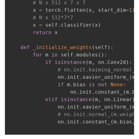
# N x 512 x 7 x 7
        x 
=
 torch
.
flatten
(
x
,
 start_dim
=
1
)
# N x 512*7*7
        x 
=
 self
.
classifier
(
x
)
return
 x

def
_initialize_weights
(
self
)
:
for
 m 
in
 self
.
modules
(
)
:
if
isinstance
(
m
,
 nn
.
Conv2d
)
:
# nn.init.kaiming_normal_(
                nn
.
init
.
xavier_uniform_
(
m
.
if
 m
.
bias 
is
not
None
:
                    nn
.
init
.
constant_
(
m
.
bi
elif
isinstance
(
m
,
 nn
.
Linear
)
:
                nn
.
init
.
xavier_uniform_
(
m
.
# nn.init.normal_(m.weight
                nn
.
init
.
constant_
(
m
.
bias
,