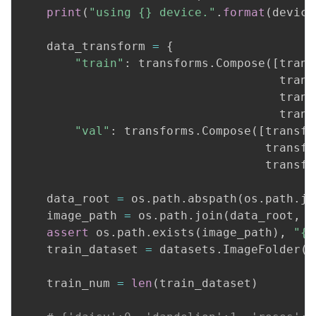
print
(
"using {} device."
.
format
(
device
    data_transform 
=
{
"train"
:
 transforms
.
Compose
(
[
trans
                                     trans
                                     trans
                                     trans
"val"
:
 transforms
.
Compose
(
[
transfo
                                   transfo
                                   transfo
    data_root 
=
 os
.
path
.
abspath
(
os
.
path
.
jo
    image_path 
=
 os
.
path
.
join
(
data_root
,
"
assert
 os
.
path
.
exists
(
image_path
)
,
"{}
    train_dataset 
=
 datasets
.
ImageFolder
(
r
                                         t
    train_num 
=
len
(
train_dataset
)