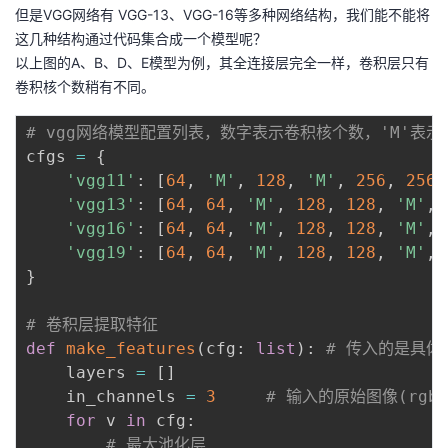
但是VGG网络有 VGG-13、VGG-16等多种网络结构，我们能不能将
这几种结构通过代码集合成一个模型呢？
以上图的A、B、D、E模型为例，其全连接层完全一样，卷积层只有
卷积核个数稍有不同。
# vgg网络模型配置列表，数字表示卷积核个数，'M'表
cfgs 
=
{
'vgg11'
:
[
64
,
'M'
,
128
,
'M'
,
256
,
256
,
'vgg13'
:
[
64
,
64
,
'M'
,
128
,
128
,
'M'
,
'vgg16'
:
[
64
,
64
,
'M'
,
128
,
128
,
'M'
,
'vgg19'
:
[
64
,
64
,
'M'
,
128
,
128
,
'M'
,
}
# 卷积层提取特征
def
make_features
(
cfg
:
list
)
:
# 传入的是具
    layers 
=
[
]
    in_channels 
=
3
# 输入的原始图像(rgb
for
 v 
in
 cfg
:
# 最大池化层