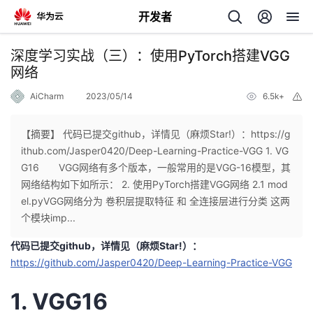
开发者
返
深度学习实战（三）：使用PyTorch搭建VGG
回
网络
AiCharm
2023/05/14
6.5k+
举
报
【摘要】 代码已提交github，详情见（麻烦Star!）：https://g
ithub.com/Jasper0420/Deep-Learning-Practice-VGG 1. VG
个
G16 VGG网络有多个版本，一般常用的是VGG-16模型，其
网络结构如下如所示： 2. 使用PyTorch搭建VGG网络 2.1 mod
我
人
el.pyVGG网络分为 卷积层提取特征 和 全连接层进行分类 这两
个模块imp...
我
的
主
代码已提交github，详情见（麻烦Star!）：
https://github.com/Jasper0420/Deep-Learning-Practice-VGG
我
的
开
页
1. VGG16
我
的
开
发