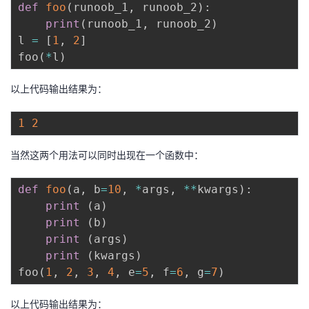
def
foo
(
runoob_1
,
 runoob_2
)
:
print
(
runoob_1
,
 runoob_2
)
l 
=
[
1
,
2
]
foo
(
*
l
)
以上代码输出结果为：
1
2
当然这两个用法可以同时出现在一个函数中：
def
foo
(
a
,
 b
=
10
,
*
args
,
**
kwargs
)
:
print
(
a
)
print
(
b
)
print
(
args
)
print
(
kwargs
)
foo
(
1
,
2
,
3
,
4
,
 e
=
5
,
 f
=
6
,
 g
=
7
)
以上代码输出结果为：