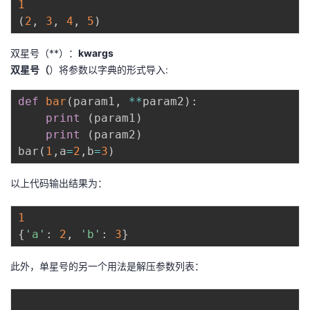
1
(
2
,
3
,
4
,
5
)
双星号（**）：
kwargs
双星号（
）将参数以字典的形式导入:
def
bar
(
param1
,
**
param2
)
:
print
(
param1
)
print
(
param2
)
bar
(
1
,
a
=
2
,
b
=
3
)
以上代码输出结果为：
1
{
'a'
:
2
,
'b'
:
3
}
此外，单星号的另一个用法是解压参数列表：