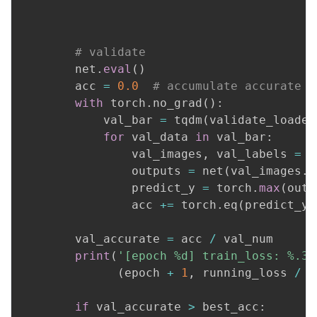
                                          
                                          
# validate
        net
.
eval
(
)
        acc 
=
0.0
# accumulate accurate n
with
 torch
.
no_grad
(
)
:
            val_bar 
=
 tqdm
(
validate_loader
for
 val_data 
in
 val_bar
:
                val_images
,
 val_labels 
=
 v
                outputs 
=
 net
(
val_images
.
t
                predict_y 
=
 torch
.
max
(
outp
                acc 
+=
 torch
.
eq
(
predict_y
,
        val_accurate 
=
 acc 
/
 val_num

print
(
'[epoch %d] train_loss: %.3f
(
epoch 
+
1
,
 running_loss 
/
 t
if
 val_accurate 
>
 best_acc
: