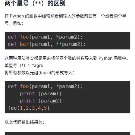
两个星号（**）的区别
在 Python 的函数中经常能看到输入的参数前面有一个或者两个星
号，例如：
def
foo
(
param1
,
*
param2
)
:
def
bar
(
param1
,
**
param2
)
:
这两种用法其实都是用来将任意个数的参数导入到 Python 函数中。
单星号（*）：*agrs
将所有参数以元组(tuple)的形式导入：
def
foo
(
param1
,
*
param2
)
:
print
(
param1
)
print
(
param2
)
foo
(
1
,
2
,
3
,
4
,
5
)
以上代码输出结果为：