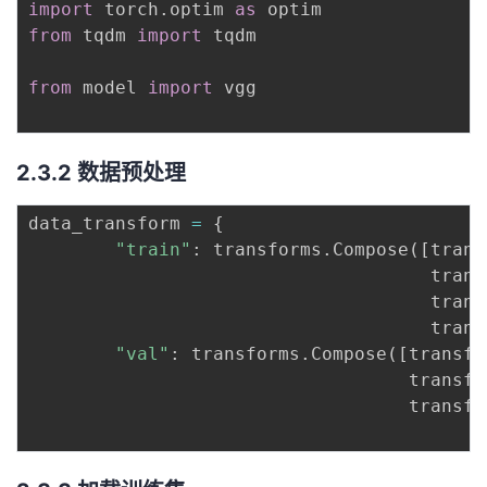
import
 torch
.
optim 
as
from
 tqdm 
import
 tqdm

from
 model 
import
 vgg

2.3.2 数据预处理
data_transform 
=
{
"train"
:
 transforms
.
Compose
(
[
trans
                                     trans
                                     trans
                                     trans
"val"
:
 transforms
.
Compose
(
[
transfo
                                   transfo
                                   transfo