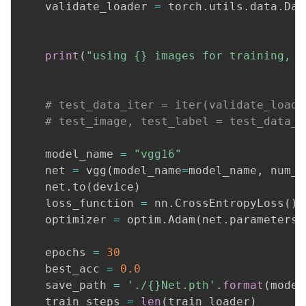
    validate_loader 
=
 torch
.
utils
.
data
.
Dat
                                          
                                          
print
(
"using {} images for training, {
                                          
# test_data_iter = iter(validate_loade
# test_image, test_label = test_data_i
    model_name 
=
"vgg16"
    net 
=
 vgg
(
model_name
=
model_name
,
 num_c
    net
.
to
(
device
)
    loss_function 
=
 nn
.
CrossEntropyLoss
(
)
    optimizer 
=
 optim
.
Adam
(
net
.
parameters
(
    epochs 
=
30
    best_acc 
=
0.0
    save_path 
=
'./{}Net.pth'
.
format
(
model
    train_steps 
=
len
(
train_loader
)