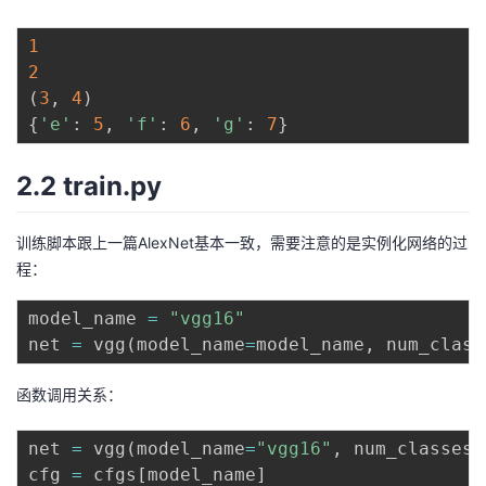
1
2
(
3
,
4
)
{
'e'
:
5
,
'f'
:
6
,
'g'
:
7
}
2.2
train.py
训练脚本跟上一篇AlexNet基本一致，需要注意的是实例化网络的过
程：
model_name 
=
"vgg16"
net 
=
 vgg
(
model_name
=
model_name
,
 num_class
函数调用关系：
net 
=
 vgg
(
model_name
=
"vgg16"
,
 num_classes
=
cfg 
=
 cfgs
[
model_name
]