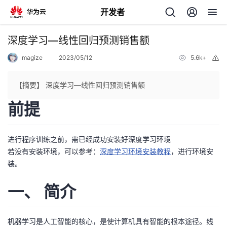
开发者
返
深度学习—线性回归预测销售额
回
magize
2023/05/12
5.6k+
举
报
【摘要】 深度学习—线性回归预测销售额
前提
个
进行程序训练之前，需已经成功安装好深度学习环境
我
人
若没有安装环境，可以参考：
深度学习环境安装教程
，进行环境安
装。
的
主
一、 简介
开
页
发
机器学习是人工智能的核心，是使计算机具有智能的根本途径。线