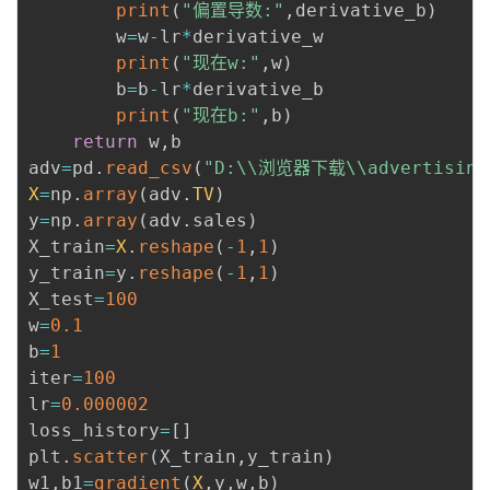
print
(
"偏置导数:"
,
derivative_b
)
        w
=
w
-
lr
*
derivative_w 

print
(
"现在w:"
,
w
)
        b
=
b
-
lr
*
derivative_b 

print
(
"现在b:"
,
b
)
return
 w
,
b

adv
=
pd
.
read_csv
(
"D:\\浏览器下载\\advertising
X
=
np
.
array
(
adv
.
TV
)
y
=
np
.
array
(
adv
.
sales
)
X_train
=
X
.
reshape
(
-
1
,
1
)
y_train
=
y
.
reshape
(
-
1
,
1
)
X_test
=
100
w
=
0.1
b
=
1
iter
=
100
lr
=
0.000002
loss_history
=
[
]
plt
.
scatter
(
X_train
,
y_train
)
w1
,
b1
=
gradient
(
X
,
y
,
w
,
b
)