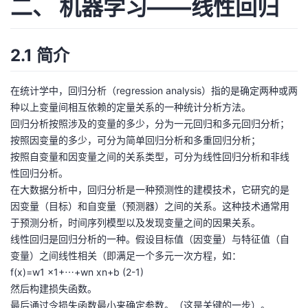
二、 机器学习——线性回归
我
注
的
开
的
Programs
发
2.1 简介
支
者
在统计学中，回归分析（regression analysis）指的是确定两种或两
种以上变量间相互依赖的定量关系的一种统计分析方法。
持
学
回归分析按照涉及的变量的多少，分为一元回归和多元回归分析；
按照因变量的多少，可分为简单回归分析和多重回归分析；
我
堂
按照自变量和因变量之间的关系类型，可分为线性回归分析和非线
性回归分析。
的
我
我
在大数据分析中，回归分析是一种预测性的建模技术，它研究的是
因变量（目标）和自变量（预测器）之间的关系。这种技术通常用
技
的
的
我
于预测分析，时间序列模型以及发现变量之间的因果关系。
线性回归是回归分析的一种。假设目标值（因变量）与特征值（自
术
云
课
的
我
变量）之间线性相关（即满足一个多元一次方程，如：
f(x)=w1 x1+⋯+wn xn+b (2-1)
支
声
程
认
的
我
然后构建损失函数。
最后通过令损失函数最小来确定参数。（这是关键的一步）。