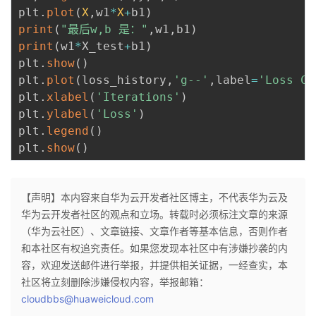
plt
.
plot
(
X
,
w1
*
X
+
b1
)
print
(
"最后w,b 是："
,
w1
,
b1
)
print
(
w1
*
X_test
+
b1
)
plt
.
show
(
)
plt
.
plot
(
loss_history
,
'g--'
,
label
=
'Loss Cu
plt
.
xlabel
(
'Iterations'
)
plt
.
ylabel
(
'Loss'
)
plt
.
legend
(
)
plt
.
show
(
)
【声明】本内容来自华为云开发者社区博主，不代表华为云及
华为云开发者社区的观点和立场。转载时必须标注文章的来源
（华为云社区）、文章链接、文章作者等基本信息，否则作者
和本社区有权追究责任。如果您发现本社区中有涉嫌抄袭的内
容，欢迎发送邮件进行举报，并提供相关证据，一经查实，本
社区将立刻删除涉嫌侵权内容，举报邮箱：
cloudbbs@huaweicloud.com