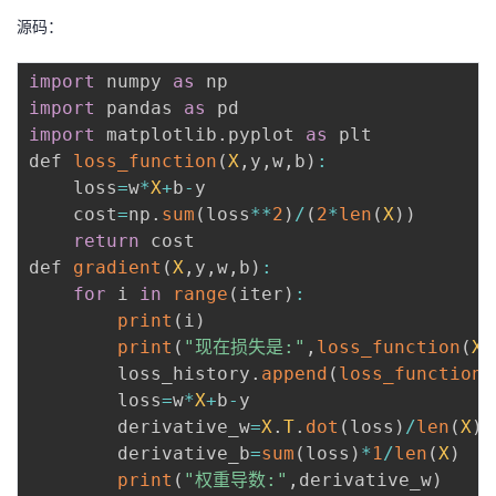
源码：
import
 numpy 
as
import
 pandas 
as
import
 matplotlib
.
pyplot 
as
 plt

def 
loss_function
(
X
,
y
,
w
,
b
)
:
    loss
=
w
*
X
+
b
-
y

    cost
=
np
.
sum
(
loss
**
2
)
/
(
2
*
len
(
X
)
)
return
 cost

def 
gradient
(
X
,
y
,
w
,
b
)
:
for
 i 
in
range
(
iter
)
:
print
(
i
)
print
(
"现在损失是:"
,
loss_function
(
X
,
        loss_history
.
append
(
loss_function
(
        loss
=
w
*
X
+
b
-
y

        derivative_w
=
X
.
T
.
dot
(
loss
)
/
len
(
X
)
        derivative_b
=
sum
(
loss
)
*
1
/
len
(
X
)
print
(
"权重导数:"
,
derivative_w
)