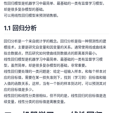
性回归模型是机器学习中最简单、最基础的一类有监督学习模型，
者
却是很多复杂模型的基础。
可以用线性回归模型来预测销售额。
我
1.1 回归分析
的
我
回归分析是一个来自统计学的概念。回归分析是指一种预测性的建
博
的
我
模技术，主要是研究自变量和因变量的关系。通常使用线或曲线来
拟合数据点，然后研究如何使曲线到数据点的距离差异最小。
客
论
的
我
线性回归模型是机器学习中最简单、最基础的一类有监督学习模
型，虽然简单，却是很多复杂模型的基础，非常重要。
坛
圈
的
我
线性回归要处理的一类问题是：给定一组输入样本，和每个样本对
应的目标值，需要在某一损失准则下，找到（学习到）目标值和输
子
直
的
我
入值的函数关系，这样，当有一个新的样本到达时，可以预测其对
应的目标值是多少。
我
播
活
的
线性回归和线性分类很相似，但不同的是，线性回归的目标值是连
续变量，线性分类的目标值是离散变量。
我
动
关
的