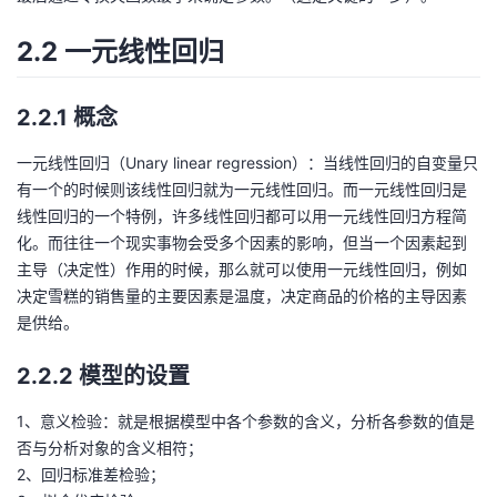
持
建
证
实
的
2.2 一元线性回归
议
验
收
2.2.1 概念
藏
一元线性回归（Unary linear regression）：当线性回归的自变量只
有一个的时候则该线性回归就为一元线性回归。而一元线性回归是
线性回归的一个特例，许多线性回归都可以用一元线性回归方程简
化。而往往一个现实事物会受多个因素的影响，但当一个因素起到
主导（决定性）作用的时候，那么就可以使用一元线性回归，例如
决定雪糕的销售量的主要因素是温度，决定商品的价格的主导因素
是供给。
2.2.2 模型的设置
1、意义检验：就是根据模型中各个参数的含义，分析各参数的值是
否与分析对象的含义相符；
2、回归标准差检验；