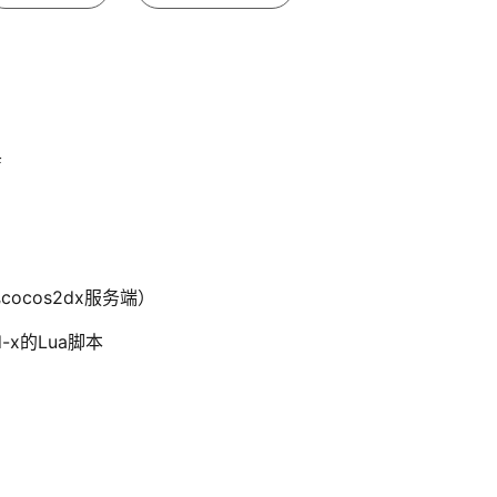
店
ocos2dx服务端）
-x的Lua脚本