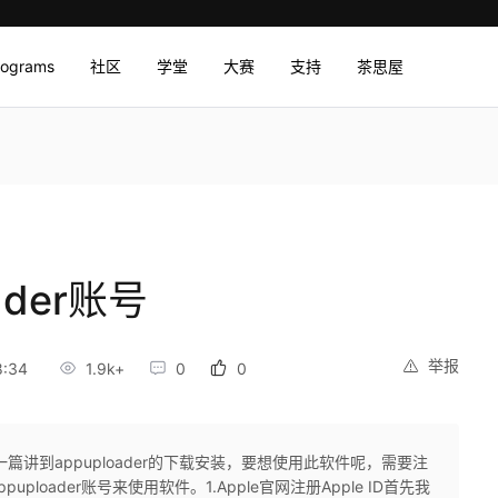
rograms
社区
学堂
大赛
支持
茶思屋
der账号​
举报
8:34
1.9k+
0
0
们上一篇讲到appuploader的下载安装，要想使用此软件呢，需要注
oader账号来使用软件。​1.Apple官网注册Apple ID​首先我