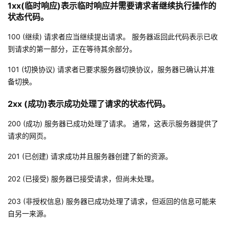
1xx(
临时响应
)表示临时响应并需要请求者继续执行操作的
的
状态代码。
Programs
发
者
100 (继续) 请求者应当继续提出请求。 服务器返回此代码表示已收
支
者
我
到请求的第一部分，正在等待其余部分。
持
学
的
我
101 (切换协议) 请求者已要求服务器切换协议，服务器已确认并准
备切换。
我
堂
博
的
我
2xx (成功)表示成功处理了请求的状态代码。
的
我
客
论
的
我
我
200 (成功) 服务器已成功处理了请求。 通常，这表示服务器提供了
请求的网页。
技
的
坛
圈
的
我
的
我
201 (已创建) 请求成功并且服务器创建了新的资源。
术
云
子
直
的
我
课
的
我
202 (已接受) 服务器已接受请求，但尚未处理。
支
声
播
活
的
程
认
的
我
203 (
非授权信息
) 服务器已成功处理了请求，但返回的信息可能来
自另一来源。
持
建
动
关
证
实
的