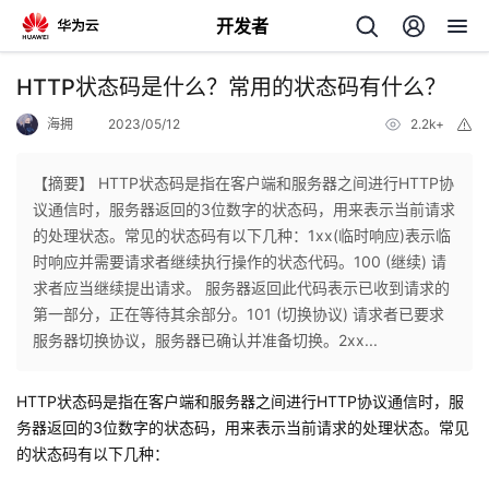
开发者
返
HTTP状态码是什么？常用的状态码有什么？
回
海拥
2023/05/12
2.2k+
举
报
【摘要】 HTTP状态码是指在客户端和服务器之间进行HTTP协
议通信时，服务器返回的3位数字的状态码，用来表示当前请求
的处理状态。常见的状态码有以下几种：1xx(临时响应)表示临
个
时响应并需要请求者继续执行操作的状态代码。100 (继续) 请
求者应当继续提出请求。 服务器返回此代码表示已收到请求的
我
人
第一部分，正在等待其余部分。101 (切换协议) 请求者已要求
服务器切换协议，服务器已确认并准备切换。2xx...
我
的
主
HTTP状态码是指在客户端和服务器之间进行HTTP协议通信时，服
我
的
开
页
务器返回的3位数字的状态码，用来表示当前请求的处理状态。常见
的状态码有以下几种：
我
的
开
发