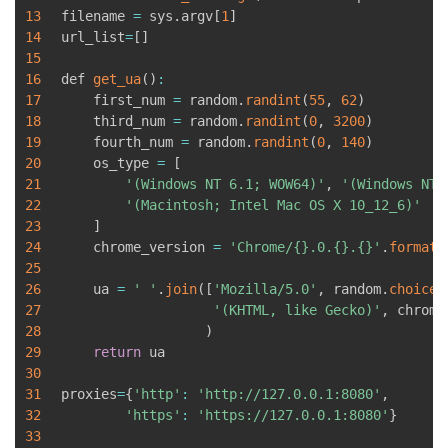
持
建
证
实
的
13
filename 
=
 sys
.
argv
[
1
]
14
url_list
=
[
]
议
15
验
收
16
def 
get_ua
(
)
:
17
    first_num 
=
 random
.
randint
(
55
,
62
)
藏
18
    third_num 
=
 random
.
randint
(
0
,
3200
)
19
    fourth_num 
=
 random
.
randint
(
0
,
140
)
20
    os_type 
=
[
21
'(Windows NT 6.1; WOW64)'
,
'(Windows NT 
22
'(Macintosh; Intel Mac OS X 10_12_6)'
23
]
24
    chrome_version 
=
'Chrome/{}.0.{}.{}'
.
format
(
25
26
    ua 
=
' '
.
join
(
[
'Mozilla/5.0'
,
 random
.
choice
(
27
'(KHTML, like Gecko)'
,
 chrome
28
)
29
return
 ua

30
31
proxies
=
{
'http'
:
'http://127.0.0.1:8080'
,
32
'https'
:
'https://127.0.0.1:8080'
}
33