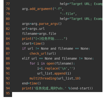
77
                        help
=
"Target URL; Exampl
78
    arg
.
add_argument
(
"-f"
,
79
"--file"
,
80
                        help
=
"Target URL; Exampl
81
    args
=
arg
.
parse_args
(
)
82
    url
=
args
.
url

83
    filename
=
args
.
file

84
print
(
"[+]任务开始....."
)
85
    start
=
time
(
)
86
if
 url 
!=
 None and filename 
==
 None
:
87
check_url
(
url
)
88
    elif url 
==
 None and filename 
!=
 None
:
89
for
 i 
in
open
(
filename
)
:
90
            i
=
i
.
replace
(
'\n'
,
''
)
91
            url_list
.
append
(
i
)
92
multithreading
(
url_list
,
10
)
93
    end
=
time
(
)
94
print
(
'任务完成,用时%ds.'
%
(
end
-
start
)
)
95