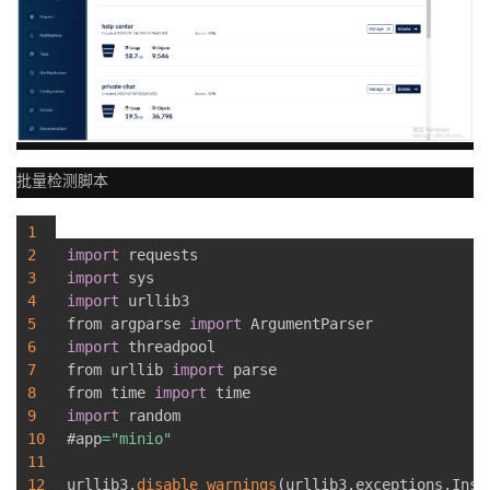
我
注
的
开
的
Programs
发
支
者
批量检测脚本
持
学
1
我
堂
2
import
3
import
的
我
我
4
import
 urllib3

5
from argparse 
import
技
的
的
我
6
import
 threadpool

7
from urllib 
import
 parse

8
from time 
import
术
云
课
的
我
9
import
 random

10
#app
=
"minio"
支
声
程
认
的
我
11
12
urllib3
.
disable_warnings
(
urllib3
.
exceptions
.
Inse