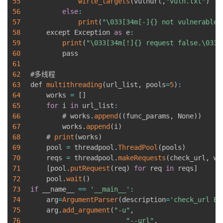
55
wirte_targets
(
vulnurl
,
"vuln.txt"
)
56
else
:
57
print
(
"\033[34m[-]{} not vulnerable.
58
    except Exception 
as
 e
:
59
print
(
"\033[34m[!]{} request false.\033[
60
        pass

61
62
#多线程

63
def 
multithreading
(
url_list
,
 pools
=
5
)
:
64
    works 
=
[
]
65
for
 i 
in
 url_list
:
66
        # works
.
append
(
(
func_params
,
 None
)
)
67
        works
.
append
(
i
)
68
    # 
print
(
works
)
69
    pool 
=
 threadpool
.
ThreadPool
(
pools
)
70
    reqs 
=
 threadpool
.
makeRequests
(
check_url
,
 wo
71
[
pool
.
putRequest
(
req
)
for
 req 
in
 reqs
]
72
    pool
.
wait
(
)
73
if
 __name__ 
==
'__main__'
:
74
    arg
=
ArgumentParser
(
description
=
'check_url By
75
    arg
.
add_argument
(
"-u"
,
76
"--url"
,