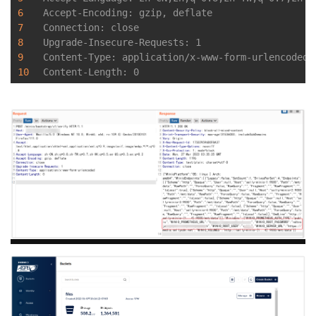
6
Accept-Encoding: gzip, deflate

者
7
Connection: close

8
Upgrade-Insecure-Requests: 1

9
Content-Type: application/x-www-form-urlencoded

我
10
的
我
博
的
我
客
论
的
我
坛
圈
的
我
子
直
的
我
我
播
活
的
我
动
关
的