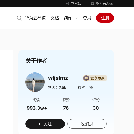
中国站
华为云App
华为云码道
文档
创作
登录
注册
关于作者
wljslmz
博客：
2.5k+
粉丝：
99
阅读
获赞
评论
993.3w+
76
30
+ 关注
发消息