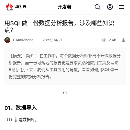
开发者
返
用SQL做一份数据分析报告，涉及哪些知识
回
点？
TiAmoZhang
2023/04/27
2.4k+
举
报
【摘要】 简介： 在工作中，每个数据分析师都离不开做数据分
析报告，而一份可落地的报告更是要求灵活地应用工具及理论
个
知识。接下来，我们从工具应用的角度，看看如何用SQL做一
份完整的数据分析报告。
我
人
我
的
主
01、数据导入
我
的
开
页
（1）新建数据库。
我
的
开
发