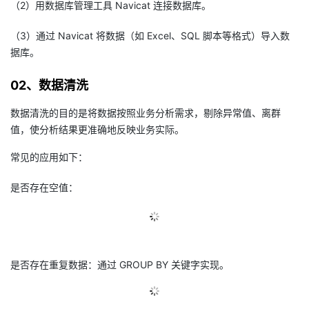
（2）用数据库管理工具 Navicat 连接数据库。
的
Programs
发
者
（3）通过 Navicat 将数据（如 Excel、SQL 脚本等格式）导入数
据库。
支
者
我
02、数据清洗
持
学
的
我
数据清洗的目的是将数据按照业务分析需求，剔除异常值、离群
我
堂
博
的
我
值，使分析结果更准确地反映业务实际。
的
我
常见的应用如下：
客
论
的
我
我
是否存在空值：
技
的
坛
圈
的
我
的
我
术
云
子
直
的
我
课
的
我
支
声
播
活
的
程
认
的
我
是否存在重复数据：通过 GROUP BY 关键字实现。
持
建
动
关
证
实
的