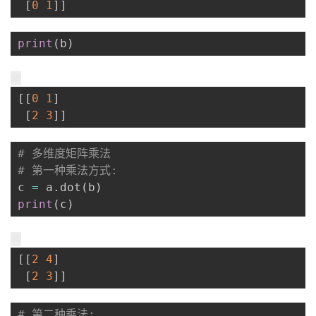
[
0
1
]
]
print
(
b
)
[
[
0
1
]
[
2
3
]
]
# 多维度矩阵乘法
# 第一种乘法方式:
c 
=
 a
.
dot
(
b
)
print
(
c
)
[
[
2
4
]
[
2
3
]
]
# 第二种乘法: