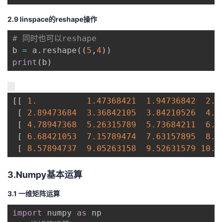
2.9 linspace的reshape操作
# 同时也可以reshape
b 
=
 a
.
reshape
(
(
5
,
4
)
)
print
(
b
)
[
[
1.
1.47368421
1.94736842
2.4
[
2.89473684
3.36842105
3.84210526
4.3
[
4.78947368
5.26315789
5.73684211
6.2
[
6.68421053
7.15789474
7.63157895
8.1
[
8.57894737
9.05263158
9.52631579
10.
3.Numpy基本运算
3.1 一维矩阵运算
import
 numpy 
as