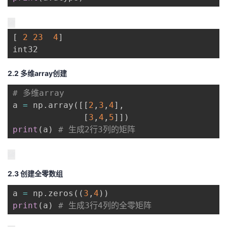
[
2
23
4
]
int32
2.2 多维array创建
# 多维array
a 
=
 np
.
array
(
[
[
2
,
3
,
4
]
,
[
3
,
4
,
5
]
]
)
print
(
a
)
# 生成2行3列的矩阵
2.3 创建全零数组
a 
=
 np
.
zeros
(
(
3
,
4
)
)
print
(
a
)
# 生成3行4列的全零矩阵