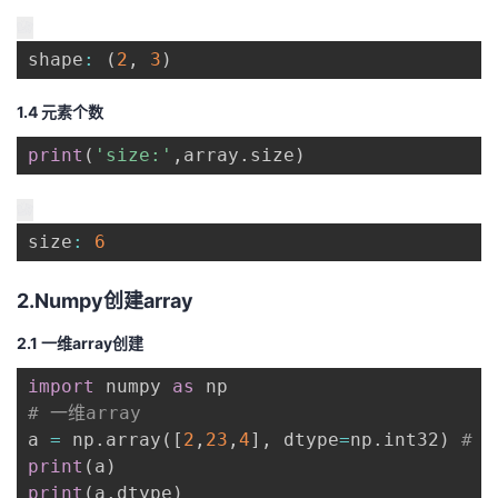
shape
:
(
2
,
3
)
1.4 元素个数
print
(
'size:'
,
array
.
size
)
size
:
6
2.Numpy创建array
2.1 一维array创建
import
 numpy 
as
# 一维array
a 
=
 np
.
array
(
[
2
,
23
,
4
]
,
 dtype
=
np
.
int32
)
# 
print
(
a
)
print
(
a
.
dtype
)