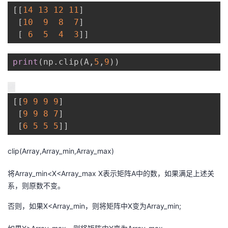
[
[
14
13
12
11
]
[
10
9
8
7
]
[
6
5
4
3
]
]
print
(
np
.
clip
(
A
,
5
,
9
)
)
[
[
9
9
9
9
]
[
9
9
8
7
]
[
6
5
5
5
]
]
clip(Array,Array_min,Array_max)
将Array_min<X<Array_max X表示矩阵A中的数，如果满足上述关
系，则原数不变。
否则，如果X<Array_min，则将矩阵中X变为Array_min;