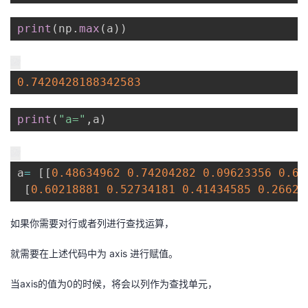
print
(
np
.
max
(
a
)
)
0.7420428188342583
print
(
"a="
,
a
)
a
=
[
[
0.48634962
0.74204282
0.09623356
0.69
[
0.60218881
0.52734181
0.41434585
0.26626
如果你需要对行或者列进行查找运算，
就需要在上述代码中为 axis 进行赋值。
当axis的值为0的时候，将会以列作为查找单元，