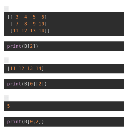
[
[
3
4
5
6
]
[
7
8
9
10
]
[
11
12
13
14
]
]
print
(
B
[
2
]
)
[
11
12
13
14
]
print
(
B
[
0
]
[
2
]
)
5
print
(
B
[
0
,
2
]
)