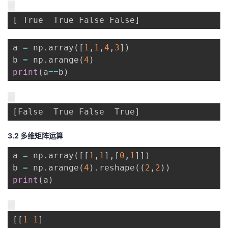
[
 True  True False False
]
a 
=
 np
.
array
(
[
1
,
1
,
4
,
3
]
)
b 
=
 np
.
arange
(
4
)
print
(
a
==
b
)
[
False  True False  True
]
3.2 多维矩阵运算
a 
=
 np
.
array
(
[
[
1
,
1
]
,
[
0
,
1
]
]
)
b 
=
 np
.
arange
(
4
)
.
reshape
(
(
2
,
2
)
)
print
(
a
)
[
[
1
1
]