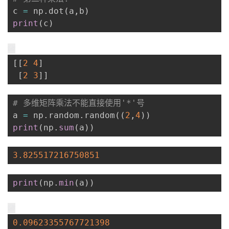
c 
=
 np
.
dot
(
a
,
b
)
print
(
c
)
[
[
2
4
]
[
2
3
]
]
# 多维矩阵乘法不能直接使用'*'号
a 
=
 np
.
random
.
random
(
(
2
,
4
)
)
print
(
np
.
sum
(
a
)
)
3.825517216750851
print
(
np
.
min
(
a
)
)
0.09623355767721398