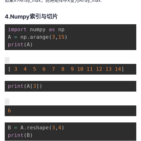
如果X>Array_max，则将矩阵中X变为Array_max.
4.Numpy索引与切片
import
 numpy 
as
 np

A 
=
 np
.
arange
(
3
,
15
)
print
(
A
)
[
3
4
5
6
7
8
9
10
11
12
13
14
]
print
(
A
[
3
]
)
6
B 
=
 A
.
reshape
(
3
,
4
)
print
(
B
)