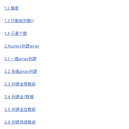
1.2 维度
者
1.3 行数和列数()
我
1.4 元素个数
的
我
2.Numpy创建array
博
的
我
2.1 一维array创建
客
论
的
我
2.2 多维array创建
坛
圈
的
我
2.3 创建全零数组
子
直
的
我
2.4 创建全1数据
我
播
活
的
2.5 创建全空数组
我
动
关
的
2.6 创建连续数组