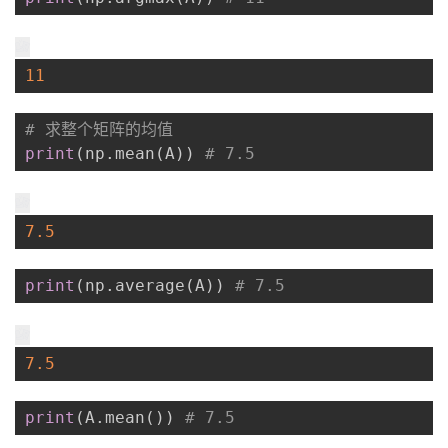
11
# 求整个矩阵的均值
print
(
np
.
mean
(
A
)
)
# 7.5
7.5
print
(
np
.
average
(
A
)
)
# 7.5
7.5
print
(
A
.
mean
(
)
)
# 7.5