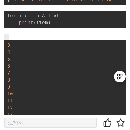
for
 item 
in
 A
.
flat
:
print
(
item
)
3
4
5
6
7
8
9
10
退
11
出
12
登
13
录
14