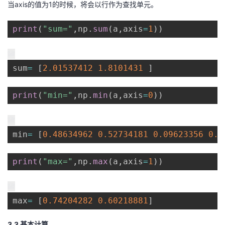
当axis的值为1的时候，将会以行作为查找单元。
print
(
"sum="
,
np
.
sum
(
a
,
axis
=
1
)
)
sum
=
[
2.01537412
1.8101431
]
print
(
"min="
,
np
.
min
(
a
,
axis
=
0
)
)
min
=
[
0.48634962
0.52734181
0.09623356
0.2
print
(
"max="
,
np
.
max
(
a
,
axis
=
1
)
)
max
=
[
0.74204282
0.60218881
]
3.3 基本计算