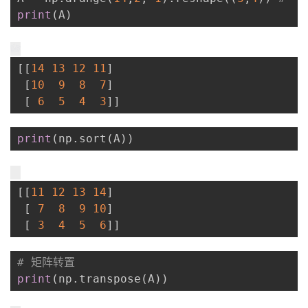
print
(
A
)
[
[
14
13
12
11
]
[
10
9
8
7
]
[
6
5
4
3
]
]
print
(
np
.
sort
(
A
)
)
[
[
11
12
13
14
]
[
7
8
9
10
]
[
3
4
5
6
]
]
# 矩阵转置
print
(
np
.
transpose
(
A
)
)