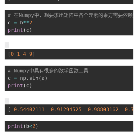
# 在Numpy中，想要求出矩阵中各个元素的乘方需要依赖
c 
=
 b
**
2
print
(
c
)
[
0
1
4
9
]
# Numpy中具有很多的数学函数工具
c 
=
 np
.
sin
(
a
)
print
(
c
)
[
-
0.54402111
0.91294525
-
0.98803162
0.74
print
(
b
<
2
)