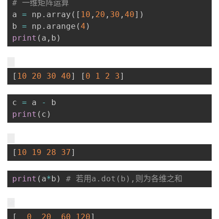
# 一维矩阵运算
a 
=
 np
.
array
(
[
10
,
20
,
30
,
40
]
)
b 
=
 np
.
arange
(
4
)
print
(
a
,
b
)
[
10
20
30
40
]
[
0
1
2
3
]
c 
=
 a 
-
print
(
c
)
[
10
19
28
37
]
print
(
a
*
b
)
# 若用a.dot(b),则为各维之和
[
0
20
60
120
]