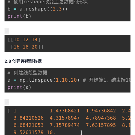
# 使用reshape改变上述数据的形状
b 
=
 a
.
reshape
(
(
2
,
3
)
)
print
(
b
)
[
[
10
12
14
]
[
16
18
20
]
]
2.8 创建连续型数据
# 创建线段型数据
a 
=
 np
.
linspace
(
1
,
10
,
20
)
# 开始端1，结束端1
print
(
a
)
[
1.
1.47368421
1.94736842
2.42
3.84210526
4.31578947
4.78947368
5.26
6.68421053
7.15789474
7.63157895
8.10
9.52631579
10.
]