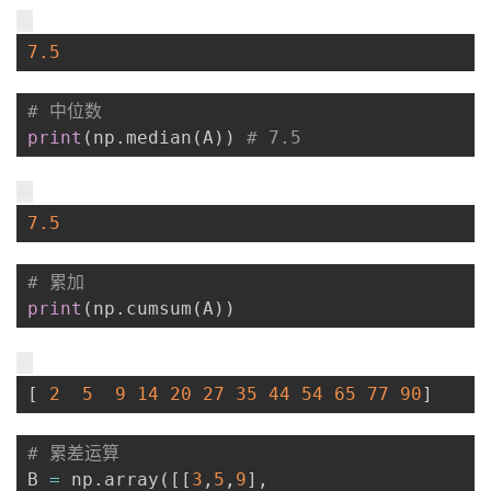
7.5
# 中位数
print
(
np
.
median
(
A
)
)
# 7.5
7.5
# 累加
print
(
np
.
cumsum
(
A
)
)
[
2
5
9
14
20
27
35
44
54
65
77
90
]
# 累差运算
B 
=
 np
.
array
(
[
[
3
,
5
,
9
]
,