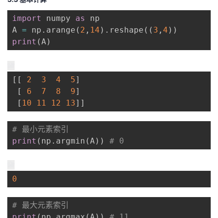
import
 numpy 
as
 np

A 
=
 np
.
arange
(
2
,
14
)
.
reshape
(
(
3
,
4
)
)
print
(
A
)
[
[
2
3
4
5
]
[
6
7
8
9
]
[
10
11
12
13
]
]
# 最小元素索引
print
(
np
.
argmin
(
A
)
)
# 0
0
# 最大元素索引
print
(
np
.
argmax
(
A
)
)
# 11