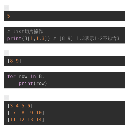
5
# list切片操作
print
(
B
[
1
,
1
:
3
]
)
# [8 9] 1:3表示1-2不包含3
[
8
9
]
for
 row 
in
 B
:
print
(
row
)
[
3
4
5
6
]
[
7
8
9
10
]
[
11
12
13
14
]