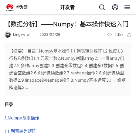
开发者
返
【数据分析】——Numpy：基本操作快速入门
回
Lingxw_w
2023/04/26
4.1k+
举
报
【摘要】 ​目录1.Numpy基本操作1.1 列表转为矩阵1.2 维度1.3
行数和列数()1.4 元素个数2.Numpy创建array2.1 一维array创
建2.2 多维array创建2.3 创建全零数组2.4 创建全1数据2.5 创
个
建全空数组2.6 创建连续数组2.7 reshape操作2.8 创建连续型
数据2.9 linspace的reshape操作3.Numpy基本运算3.1 一维矩
我
人
阵运算3...
的
主
目录
开
页
1.Numpy基本操作
1.1 列表转为矩阵
发