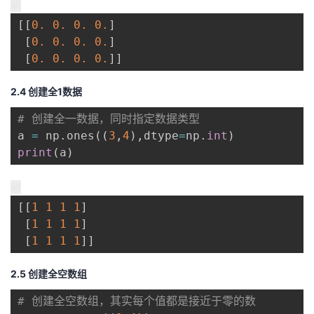
[
[
0.
0.
0.
0.
]
[
0.
0.
0.
0.
]
[
0.
0.
0.
0.
]
]
2.4 创建全1数据
# 创建全一数据，同时指定数据类型
a 
=
 np
.
ones
(
(
3
,
4
)
,
dtype
=
np
.
int
)
print
(
a
)
[
[
1
1
1
1
]
[
1
1
1
1
]
[
1
1
1
1
]
]
2.5 创建全空数组
# 创建全空数组，其实每个值都是接近于零的数