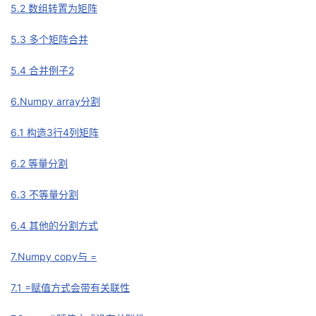
持
建
5.2 数组转置为矩阵
证
实
的
5.3 多个矩阵合并
议
验
收
5.4 合并例子2
藏
6.Numpy array分割
6.1 构造3行4列矩阵
6.2 等量分割
6.3 不等量分割
6.4 其他的分割方式
7.Numpy copy与 =
7.1 =赋值方式会带有关联性