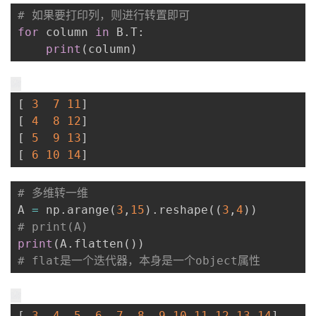
# 如果要打印列，则进行转置即可
for
 column 
in
 B
.
T
:
print
(
column
)
[
3
7
11
]
[
4
8
12
]
[
5
9
13
]
[
6
10
14
]
# 多维转一维
A 
=
 np
.
arange
(
3
,
15
)
.
reshape
(
(
3
,
4
)
)
# print(A)
print
(
A
.
flatten
(
)
)
# flat是一个迭代器，本身是一个object属性
[
3
4
5
6
7
8
9
10
11
12
13
14
]