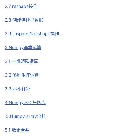
2.7 reshape操作
我
注
的
开
2.8 创建连续型数据
的
Programs
发
2.9 linspace的reshape操作
支
者
3.Numpy基本运算
持
学
3.1 一维矩阵运算
我
堂
3.2 多维矩阵运算
的
我
我
3.3 基本计算
技
的
的
我
4.Numpy索引与切片
术
云
课
的
我
5.Numpy array合并
支
声
程
认
的
我
5.1 数组合并