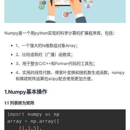
Numpy是一个用python实现的科学计算的扩展程序库，包括：
1、一个强大的N维数组对象Array；
2、比较成熟的（广播）函数库；
3、用于整合C/C++和Fortran代码的工具包；
4、实用的线性代数、傅里叶变换和随机数生成函数。numpy
和稀疏矩阵运算包scipy配合使用更加方便。
1.Numpy基本操作
1.1 列表转为矩阵
import
 numpy 
as
 np

array 
=
 np
.
array
(
[
[
1
,
3
,
5
]
,