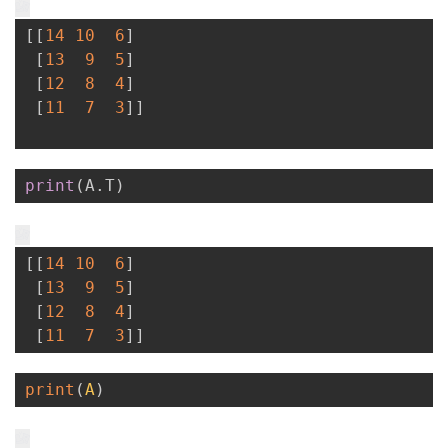
[
[
14
10
6
]
[
13
9
5
]
[
12
8
4
]
[
11
7
3
]
]
print
(
A
.
T
)
[
[
14
10
6
]
[
13
9
5
]
[
12
8
4
]
[
11
7
3
]
]
print
(
A
)