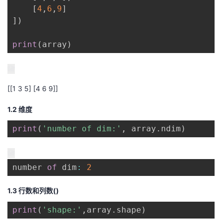
[
4
,
6
,
9
]
]
)
print
(
array
)
[[1 3 5] [4 6 9]]
1.2 维度
print
(
'number of dim:'
,
 array
.
ndim
)
number 
of
 dim
:
2
1.3 行数和列数()
print
(
'shape:'
,
array
.
shape
)