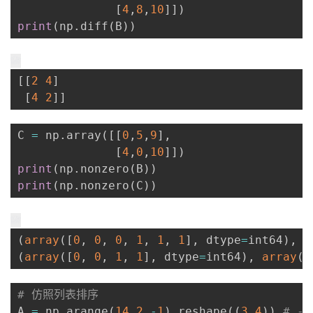
[
4
,
8
,
10
]
]
)
print
(
np
.
diff
(
B
)
)
[
[
2
4
]
[
4
2
]
]
C 
=
 np
.
array
(
[
[
0
,
5
,
9
]
,
[
4
,
0
,
10
]
]
)
print
(
np
.
nonzero
(
B
)
)
print
(
np
.
nonzero
(
C
)
)
(
array
(
[
0
,
0
,
0
,
1
,
1
,
1
]
,
 dtype
=
int64
)
,
a
(
array
(
[
0
,
0
,
1
,
1
]
,
 dtype
=
int64
)
,
array
(
[
# 仿照列表排序
A 
=
 np
.
arange
(
14
,
2
,
-
1
)
.
reshape
(
(
3
,
4
)
)
# -