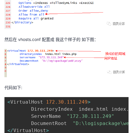
我
注
的
开
的
Programs
发
支
者
然后在 vhosts.conf 配置成 我这个样子的 如下图：
持
学
我
堂
的
我
我
代码如下:
技
的
的
我
<
VirtualHost 
172.30
.111
.249
>
术
云
课
的
我
        DirectoryIndex  index
.
html index
.
p
        ServerName  
"172.30.111.249"
支
声
程
认
的
我
        DocumentRoot  
"D:\logispackage\web
<
/
VirtualHost
>