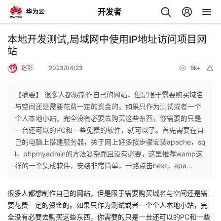
开发者
返
本地开发测试,局域网中使用IP地址访问项目网
回
站
迷彩
2023/04/23
6k+
举
报
【摘要】 很多人都想制作自己的网站，但是限于需要购买域名
与空间还是需要花费一定的资金的。如果只作为测试或者一个
个
个人本地小站，完全没有必要去购买这些东西，你需要的只是
一台还可以的PC和一些免费的软件，就可以了。首先需要在自
我
人
己的电脑上搭建服务器，关于网上好多按步骤安装apache，sq
l，phpmyadmin的方法复杂而且没有必要，这里推荐wamp这
的
主
样的一个集成软件，安装非常简单，一路点击next，apa...
开
页
很多人都想制作自己的网站，但是限于需要购买域名与空间还是需
要花费一定的资金的。如果只作为测试或者一个个人本地小站，完
发
全没有必要去购买这些东西，你需要的只是一台还可以的PC和一些