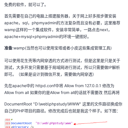
免费的软件，就可以了。
者
首先需要在自己的电脑上搭建服务器，关于网上好多按步骤安装
apache，sql，phpmyadmin的方法复杂而且没有必要，这里推荐
我
wamp这样的一个集成软件，安装非常简单，一路点击next，
apache+mysql+phpmyadmin的环境一键搭好。
的
我
准备
:wamp(
当然也可以使用宝塔或者小皮这些集成管理工具
)
博
的
我
可以使用花生壳等内网穿透的方式进行测试，但是这里是只是关于
客
论
的
我
测试，大多开发只需要基于局域网进行测试，所以只需要做IP解析
即可。（如果是设计到微信开发，需要做内网穿透）
坛
圈
的
我
先在apache中的 httpd.conf中将 Allow from 127.0.0.1 修改为
Allow from all 如果你的是Allow from all的话就不需要改 然后再将
子
直
的
我
DocumentRoot "D:\web\phpstudy\WWW" 这里的文件路径换成你
我
播
活
的
自己的PHP项目的路径。修改完成后也就是我这个样子。如下图：
我
动
关
的