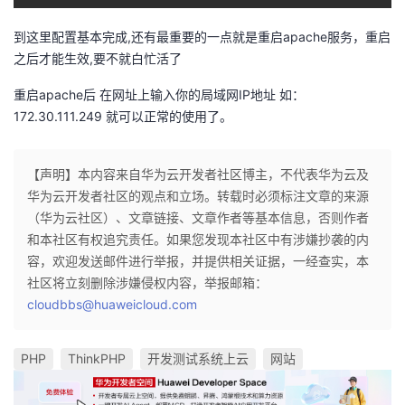
持
建
证
实
的
到这里配置基本完成,还有最重要的一点就是重启apache服务，重启
议
验
收
之后才能生效,要不就白忙活了
重启apache后 在网址上输入你的局域网IP地址 如：
藏
172.30.111.249 就可以正常的使用了。
【声明】本内容来自华为云开发者社区博主，不代表华为云及
华为云开发者社区的观点和立场。转载时必须标注文章的来源
（华为云社区）、文章链接、文章作者等基本信息，否则作者
和本社区有权追究责任。如果您发现本社区中有涉嫌抄袭的内
容，欢迎发送邮件进行举报，并提供相关证据，一经查实，本
社区将立刻删除涉嫌侵权内容，举报邮箱：
cloudbbs@huaweicloud.com
PHP
ThinkPHP
开发测试系统上云
网站