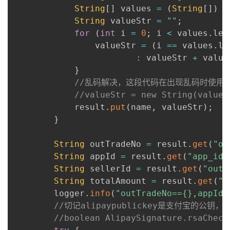
String
[
]
 values 
=
(
String
[
]
)
 r
String
 valueStr 
=
""
;
for
(
int
 i 
=
0
;
 i 
<
 values
.
len
                valueStr 
=
(
i 
==
 values
.
le
:
 valueStr 
+
 value
}
//乱码解决，这段代码在出现乱码时使用
//valueStr = new String(valueS
            result
.
put
(
name
,
 valueStr
)
;
}
String
 outTradeNo 
=
 result
.
get
(
"ou
String
 appId 
=
 result
.
get
(
"app_id"
String
 sellerId 
=
 result
.
get
(
"out_
String
 totalAmount 
=
 result
.
get
(
"t
        logger
.
info
(
"outTradeNo=={},appId=
//切记alipaypublickey是支付宝的公钥，
//boolean AlipaySignature.rsaCheck