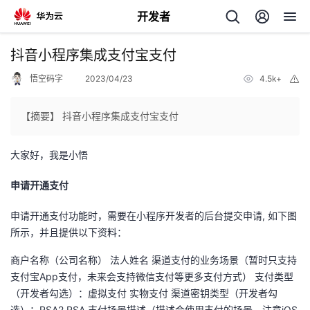
开发者
返
抖音小程序集成支付宝支付
回
悟空码字
2023/04/23
4.5k+
举
报
【摘要】 抖音小程序集成支付宝支付
大家好，我是小悟
个
申请开通支付
我
人
申请开通支付功能时，需要在小程序开发者的后台提交申请, 如下图
的
所示，并且提供以下资料：
主
商户名称（公司名称） 法人姓名 渠道支付的业务场景（暂时只支持
开
页
支付宝App支付，未来会支持微信支付等更多支付方式） 支付类型
（开发者勾选）：虚拟支付 实物支付 渠道密钥类型（开发者勾
发
选）：RSA2 RSA 支付场景描述（描述会使用支付的场景，注意iOS