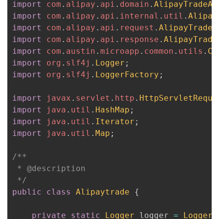
import
com
.
alipay
.
api
.
domain
.
AlipayTradeAp
持
建
证
实
的
import
com
.
alipay
.
api
.
internal
.
util
.
Alipay
import
com
.
alipay
.
api
.
request
.
AlipayTradeA
议
验
收
import
com
.
alipay
.
api
.
response
.
AlipayTrade
import
com
.
austin
.
microapp
.
common
.
utils
.
Co
藏
import
org
.
slf4j
.
Logger
;
import
org
.
slf4j
.
LoggerFactory
;
import
javax
.
servlet
.
http
.
HttpServletReque
import
java
.
util
.
HashMap
;
import
java
.
util
.
Iterator
;
import
java
.
util
.
Map
;
/**

 * @description

 */
public
class
Alipaytrade
{
private
static
Logger
 logger 
=
LoggerF