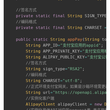
//签名方式
private
static
final
String
 SIGN_TYPE 
//编码格式
private
static
final
String
 CHARSET 
=
public
static
String
appPay
(
String
 tot
String
 APP_ID
=
"支付宝应用的appid"
;
String
 APP_PRIVATE_KEY
=
"支付宝应用私
String
 ALIPAY_PUBLIC_KEY
=
"支付宝公
//签名方式
String
 sign_type
=
"RSA2"
;
//编码格式
String
 CHARSET
=
"utf-8"
;
//正式环境支付宝网关，如果是沙箱环境需更改成https
String
 url
=
"https://openapi.alipay
//实例化客户端
AlipayClient
 alipayClient 
=
new
De