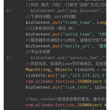
//折扣 格式（3段）:订单号^金额^方式|订单号
//        bizContent.put("pay_discount","c
//下单时间戳，unix时间戳
        bizContent
.
put
(
"trade_time"
,
Long
.
//订单有效时间（单位 秒）
        bizContent
.
put
(
"valid_time"
,
"180"
//服务器异步通知http地址，请填支付宝下单
        bizContent
.
put
(
"notify_url"
,
"服务
//平台手续费
//        bizContent.put("service_fee","")
//风控信息，标准的json字符串格式，目前需要传入用户
Map
<
String
,
Object
>
 riskInfo 
=
new
        riskInfo
.
put
(
"ip"
,
"123.123.123.1"
)
com
.
alibaba
.
fastjson
.
JSONObject
 ip
        bizContent
.
put
(
"risk_info"
,
 ipJson
//biz_content是请求参数的集合，最
com
.
alibaba
.
fastjson
.
JSONObject
 bi