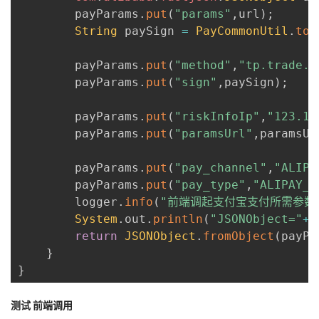
        payParams
.
put
(
"params"
,
url
)
;
String
 paySign 
=
PayCommonUtil
.
tou
        payParams
.
put
(
"method"
,
"tp.trade.c
        payParams
.
put
(
"sign"
,
paySign
)
;
        payParams
.
put
(
"riskInfoIp"
,
"123.12
        payParams
.
put
(
"paramsUrl"
,
paramsUr
        payParams
.
put
(
"pay_channel"
,
"ALIPA
        payParams
.
put
(
"pay_type"
,
"ALIPAY_A
        logger
.
info
(
"前端调起支付宝支付所需参数pay
System
.
out
.
println
(
"JSONObject="
+
J
return
JSONObject
.
fromObject
(
payPa
}
}
测试 前端调用