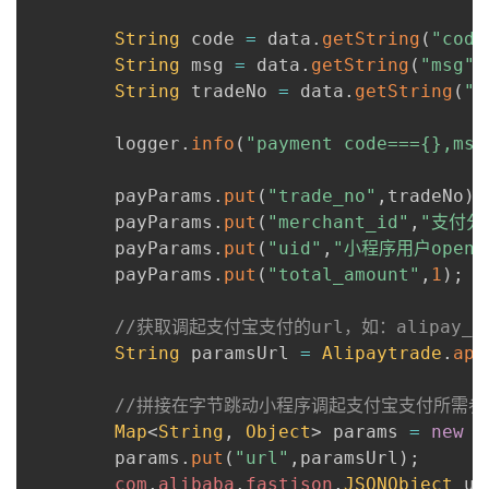
String
 code 
=
 data
.
getString
(
"code
String
 msg 
=
 data
.
getString
(
"msg"
)
String
 tradeNo 
=
 data
.
getString
(
"t
        logger
.
info
(
"payment code==={},msg
        payParams
.
put
(
"trade_no"
,
tradeNo
)
;
        payParams
.
put
(
"merchant_id"
,
"支付分
        payParams
.
put
(
"uid"
,
"小程序用户open_
        payParams
.
put
(
"total_amount"
,
1
)
;
//获取调起支付宝支付的url，如：alipay_sdk=alipa
String
 paramsUrl 
=
Alipaytrade
.
app
//拼接在字节跳动小程序调起支付宝支付所需参
Map
<
String
,
Object
>
 params 
=
new
H
        params
.
put
(
"url"
,
paramsUrl
)
;
com
.
alibaba
.
fastjson
.
JSONObject
 ur