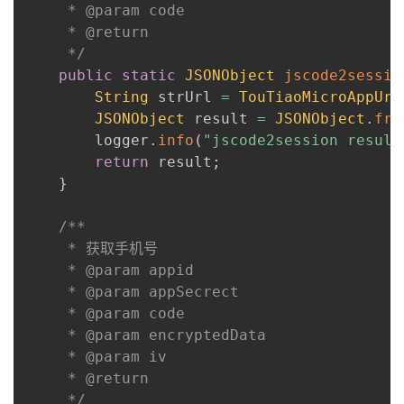
     * @param code

     * @return

     */
public
static
JSONObject
jscode2sessio
String
 strUrl 
=
TouTiaoMicroAppUrl
JSONObject
 result 
=
JSONObject
.
fro
        logger
.
info
(
"jscode2session result
return
 result
;
}
/**

     * 获取手机号

     * @param appid

     * @param appSecrect

     * @param code

     * @param encryptedData

     * @param iv

     * @return

     */