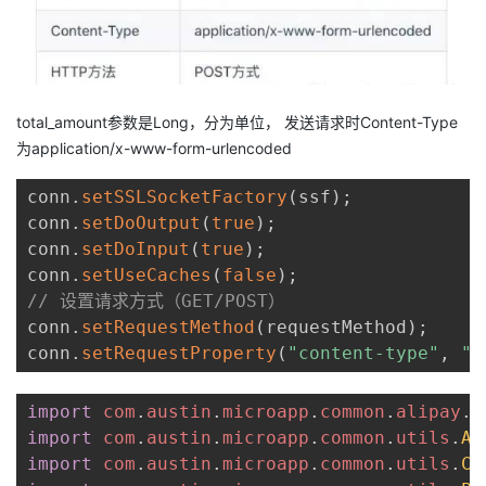
total_amount参数是Long，分为单位， 发送请求时Content-Type
为application/x-www-form-urlencoded
conn
.
setSSLSocketFactory
(
ssf
)
;
conn
.
setDoOutput
(
true
)
;
conn
.
setDoInput
(
true
)
;
conn
.
setUseCaches
(
false
)
;
// 设置请求方式（GET/POST）
conn
.
setRequestMethod
(
requestMethod
)
;
conn
.
setRequestProperty
(
"content-type"
,
"a
import
com
.
austin
.
microapp
.
common
.
alipay
.
A
import
com
.
austin
.
microapp
.
common
.
utils
.
AE
import
com
.
austin
.
microapp
.
common
.
utils
.
Co