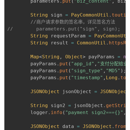
        parameters
.
put
(
"biz_content"
,
 bizC
String
 sign 
=
PayCommonUtil
.
toutia
//商户请求参数的签名串，详见签名方法
//        parameters.put("sign", sign);
String
 requestParam 
=
PayCommonUti
String
 result 
=
CommonUtil
.
httpsRe
Map
<
String
,
Object
>
 payParams 
=
ne
        payParams
.
put
(
"app_id"
,
"支付分配给业务
        payParams
.
put
(
"sign_type"
,
"MD5"
)
;
        payParams
.
put
(
"timestamp"
,
Long
.
toS
JSONObject
 jsonObject 
=
JSONObject
String
 sign2 
=
 jsonObject
.
getStrin
        logger
.
info
(
"payment sign2==={}"
,
s
JSONObject
 data 
=
JSONObject
.
fromO