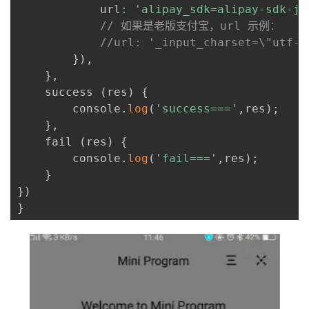
            url
:
'alipay_sdk=alipay-sdk-ja
// 如果是老版支付宝，url 示例：
//url: '_input_charset=\"utf-8
}
)
,
}
,
    success 
(
res
)
{
        console
.
log
(
'success==='
,
res
)
;
}
,
    fail 
(
res
)
{
        console
.
log
(
'fail==='
,
res
)
;
}
}
)
}