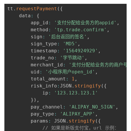
tt
.
requestPayment
(
{
    data
:
{
        app_id
:
'支付分配给业务方的appid'
,
        method
:
'tp.trade.confirm'
,
        sign
:
'后台返回的签名'
,
        sign_type
:
'MD5'
,
        timestamp
:
'1564924929'
,
        trade_no
:
'字节跳动'
,
        merchant_id
:
'支付分配给业务方的商户号'
        uid
:
'小程序用户open_id'
,
        total_amount
:
1
,
        risk_info
:
JSON
.
stringify
(
{
            ip
:
'123.123.123.1'
}
)
,
        pay_channel
:
'ALIPAY_NO_SIGN'
,
        pay_type
:
'ALIPAY_APP'
,
        params
:
 JSON
.
stringify
(
{
// 如果是新版支付宝，url 示例：