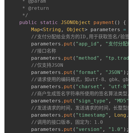
     * @param

     * @return

     */
public
static
JSONObject
payment
(
)
{
Map
<
String
,
Object
>
 parameters 
=
n
//支付分配给业务方的ID,用于获取签名/验签
        parameters
.
put
(
"app_id"
,
"支付分配给
//接口名称
        parameters
.
put
(
"method"
,
"tp.trade
//仅支持JSON
        parameters
.
put
(
"format"
,
"JSON"
)
;
//请求使用的编码格式，如utf-8、gbk、gb2
        parameters
.
put
(
"charset"
,
"utf-8"
)
//商户生成签名字符串所使用的签名算法类型，目前
        parameters
.
put
(
"sign_type"
,
"MD5"
)
//发送请求的时间，发送请求的时间，长整型
        parameters
.
put
(
"timestamp"
,
Long
.
t
//调用的接口版本，固定为：1.0
        parameters
.
put
(
"version"
,
"1.0"
)
;