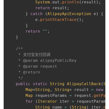
System
.
out
.
println
(
result
)
;
return
 result
;
}
catch
(
AlipayApiException
 e
)
{
            e
.
printStackTrace
(
)
;
}
return
""
;
}
/**

     * 支付宝支付回调

     * @param alipayPublicKey

     * @param request

     * @return

     */
public
static
String
AlipayCallBack
(
St
Map
<
String
,
String
>
 result 
=
new
H
Map
 requestParams 
=
 request
.
getPar
for
(
Iterator
 iter 
=
 requestParams
String
 name 
=
(
String
)
 iter
.
ne