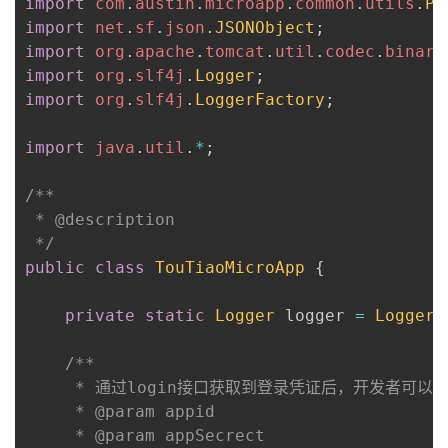
import
com
.
austin
.
microapp
.
common
.
utils
.
Pa
import
net
.
sf
.
json
.
JSONObject
;
import
org
.
apache
.
tomcat
.
util
.
codec
.
binary
import
org
.
slf4j
.
Logger
;
import
org
.
slf4j
.
LoggerFactory
;
import
java
.
util
.
*
;
/**

 * @description

 */
public
class
TouTiaoMicroApp
{
private
static
Logger
 logger 
=
LoggerF
/**

     * 通过login接口获取到登录凭证后，开发者可以通过
     * @param appid

     * @param appSecrect
