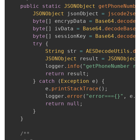
public
static
JSONObject
getPhoneNumbe
JSONObject
 jsonObject 
=
jscode2ses
byte
[
]
 encrypData 
=
Base64
.
decodeB
byte
[
]
 ivData 
=
Base64
.
decodeBase6
byte
[
]
 sessionKey 
=
Base64
.
decodeB
try
{
String
 str 
=
AESDecodeUtils
.
de
JSONObject
 result 
=
JSONObject
            logger
.
info
(
"getPhoneNumber re
return
 result
;
}
catch
(
Exception
 e
)
{
            e
.
printStackTrace
(
)
;
            logger
.
error
(
"error==={}"
,
 e
.
g
return
null
;
}
}
/**
