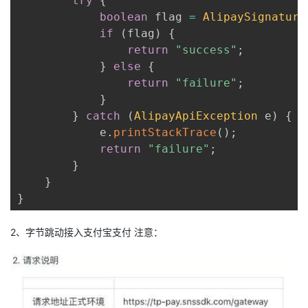
try
{
boolean
 flag 
=
AlipaySignature
if
(
flag
)
{
return
"success"
;
}
else
{
return
"failure"
;
}
}
catch
(
AlipayApiException
 e
)
{
            e
.
printStackTrace
(
)
;
return
"failure"
;
}
}
}
2、字节跳动接入支付宝支付 注意：