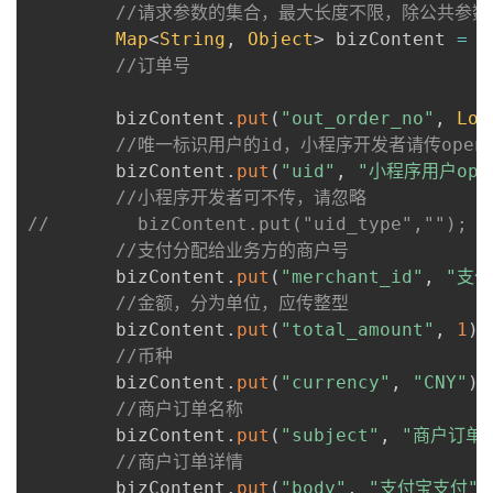
//请求参数的集合，最大长度不限，除公共参数
Map
<
String
,
Object
>
 bizContent 
=
n
//订单号
        bizContent
.
put
(
"out_order_no"
,
Lon
//唯一标识用户的id，小程序开发者请传open_
        bizContent
.
put
(
"uid"
,
"小程序用户open
//小程序开发者可不传，请忽略
//        bizContent.put("uid_type","");
//支付分配给业务方的商户号
        bizContent
.
put
(
"merchant_id"
,
"支
//金额，分为单位，应传整型
        bizContent
.
put
(
"total_amount"
,
1
)
;
//币种
        bizContent
.
put
(
"currency"
,
"CNY"
)
;
//商户订单名称
        bizContent
.
put
(
"subject"
,
"商户订单
//商户订单详情
        bizContent
.
put
(
"body"
,
"支付宝支付"
)