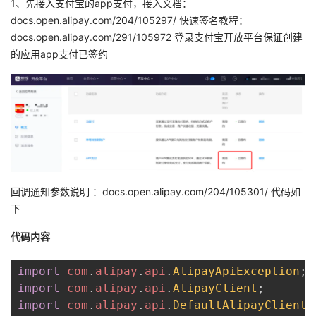
1、先接入支付宝的app支付，接入文档：
我
注
的
开
docs.open.alipay.com/204/105297/ 快速签名教程：
docs.open.alipay.com/291/105972 登录支付宝开放平台保证创建
的
Programs
发
的应用app支付已签约
支
者
持
学
我
堂
的
我
我
回调通知参数说明 ：docs.open.alipay.com/204/105301/ 代码如
下
技
的
的
我
代码内容
术
云
课
的
我
import
com
.
alipay
.
api
.
AlipayApiException
;
import
com
.
alipay
.
api
.
AlipayClient
;
支
声
程
认
的
我
import
com
.
alipay
.
api
.
DefaultAlipayClient
;