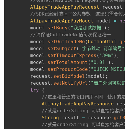
//实例化具体API对应的request类,类名称和
AlipayTradeAppPayRequest
 request 
=
//SDK已经封装掉了公共参数，这里只需要传入业务参
AlipayTradeAppPayModel
 model 
=
new
        model
.
setBody
(
"我是测试数据"
)
;
//请保证OutTradeNo值每次保证唯一
        model
.
setOutTradeNo
(
CommonUtil
.
get
        model
.
setSubject
(
"字节跳动-订单编号"
+
        model
.
setTimeoutExpress
(
"30m"
)
;
        model
.
setTotalAmount
(
"0.01"
)
;
        model
.
setProductCode
(
"QUICK_MSECUR
        request
.
setBizModel
(
model
)
;
        request
.
setNotifyUrl
(
"商户外网可以访
try
{
//这里和普通的接口调用不同，使用的是sdk
AlipayTradeAppPayResponse
 resp
//就是orderString 可以直接给客
String
 result 
=
 response
.
getBo
//就是orderString 可以直接给客