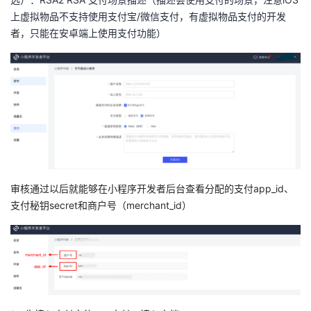
上虚拟物品不支持使用支付宝/微信支付，有虚拟物品支付的开发
者
者，只能在安卓端上使用支付功能）
我
的
我
博
的
我
客
论
的
我
审核通过以后就能够在小程序开发者后台查看分配的支付app_id、
坛
圈
的
我
支付秘钥secret和商户号（merchant_id）
子
直
的
我
我
播
活
的
我
动
关
的