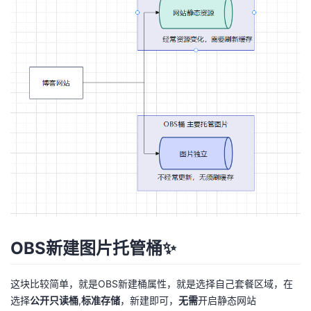
者
我
的
我
博
的
我
客
论
的
我
坛
圈
的
我
子
直
的
我
OBS新建图片托管桶✨
我
播
活
的
这块比较简单，就是OBS新建桶属性，就是选择自己套餐区域，在
我
动
关
的
选择
公开只读桶
,
标准存储
，新建即可，
无需
开启静态网站