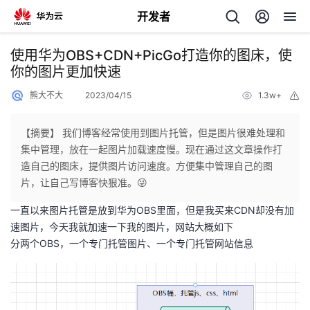
开发者
返
使用华为OBS+CDN+PicGo打造你的图床，使
回
你的图片更加快速
熊大不大
2023/04/15
1.3w+
举
报
【摘要】 我们博客经常使用到图片托管，但是图片很难处理和
集中管理，放在一起图片加载速度慢。现在通过这文章操作打
个
造自己的图床，提供图片访问速度。方便集中管理自己的图
片，让自己写博客快狠准。😜
我
人
一直以来图片托管是放到华为OBS里面，但是我买来CDN却没有加
速图片，今天我就加速一下我的图片，网站大概如下
的
主
分两个OBS，一个专门托管图片、一个专门托管网站信息
开
页
发