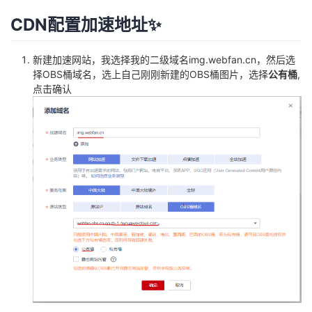
我
注
的
开
CDN配置加速地址✨
的
Programs
发
新建加速网站，
我选择我的二级域名img.webfan.cn
，然后选
择OBS桶域名，选上自己刚刚新建的OBS桶图片，选择
公有桶
,
支
者
点击确认
持
学
我
堂
的
我
我
技
的
的
我
术
云
课
的
我
支
声
程
认
的
我