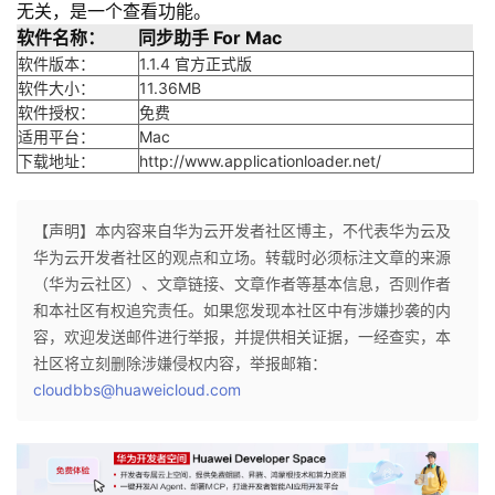
无关，是一个查看功能。
持
建
证
实
的
软件名称：
同步助手 For Mac
议
软件版本：
1.1.4 官方正式版
验
收
软件大小：
11.36MB
软件授权：
免费
藏
适用平台：
Mac
下载地址：
http://www.applicationloader.net/
【声明】本内容来自华为云开发者社区博主，不代表华为云及
华为云开发者社区的观点和立场。转载时必须标注文章的来源
（华为云社区）、文章链接、文章作者等基本信息，否则作者
和本社区有权追究责任。如果您发现本社区中有涉嫌抄袭的内
容，欢迎发送邮件进行举报，并提供相关证据，一经查实，本
社区将立刻删除涉嫌侵权内容，举报邮箱：
cloudbbs@huaweicloud.com