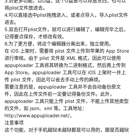
3.到更多功能，点U盘，这个U盘是可以存放东西，也可以
我
注
的
开
将plist文件放进去。
4.可以直接选中plist拖拽进入，或者点导入，导入plist文件
的
Programs
发
进去。
5.双击打开plist文件，就可以进行编辑了，编辑完毕之后，
支
者
记得要点保存，才修改有效。
6.为了更方便，将这个编辑器分离出来，独立使用。
持
在 iOS 上架时，需要将 plist 文件上传到苹果的 App Store
学
进行审核。由于 plist 文件是 XML 格式，因此可以使用
appuploader 工具将其转换为二进制格式，然后再上传到
我
堂
App Store。appuploader 工具可以在 iOS 上架时一并上
传 plist 文件，因此可以省去手动上传的麻烦。
的
我
我
需要注意的是，appuploader 工具并不会自动备份原文
件，因此在上传文件前一定要记得备份文件。此外，
技
的
的
我
appuploader 工具只能上传 plist 文件，不能上传其他类型
的文件，如 json、xml 等。工具地址：
术
云
课
的
我
http://www.appuploader.net/，
注意事项
支
声
程
认
的
我
这个功能，对于手机越狱未越狱都是可以用的，跟是否越狱