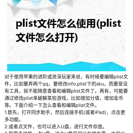
者
我
的
我
博
的
我
客
论
的
我
对于使用苹果的进阶或资深玩家来说，有时候要编辑plist文
坛
圈
的
我
件，比如要弄两个
qq
，要修改info.plist下的sku，而要是没
有工具，就不能随意查看和编辑plist文件了。再有，可能要
子
直
的
我
通过修改plist来破解某些游戏，比如增加分值，增加金币
等。下面介绍一下怎么查看和编辑plist文件。
我
播
活
的
1.首先，打开同步助手，然后连接手机(或者iPad)，点击更
多功能。
我
动
关
的
2.或者点文件，也可以进入U盘，进行文件存放。