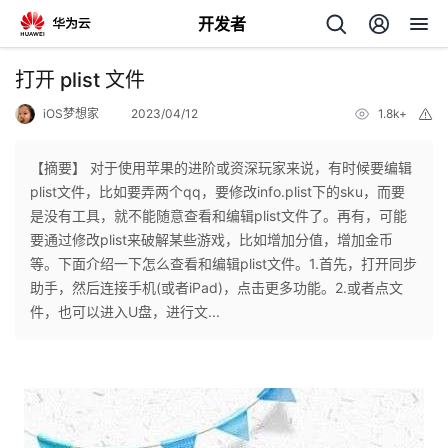
开发者
返
打开 plist 文件
回
iOS梦想家
2023/04/12
1.8k+
举
报
【摘要】 对于使用苹果的进阶或资深玩家来说，有时候要编辑
plist文件，比如要弄两个qq，要修改info.plist下的sku，而要
是没有工具，就不能随意查看和编辑plist文件了。再有，可能
个
要通过修改plist来破解某些游戏，比如增加分值，增加金币
等。下面介绍一下怎么查看和编辑plist文件。1.首先，打开同步
我
人
助手，然后连接手机(或者iPad)，点击更多功能。2.或者点文
件，也可以进入U盘，进行文...
的
主
开
页
发