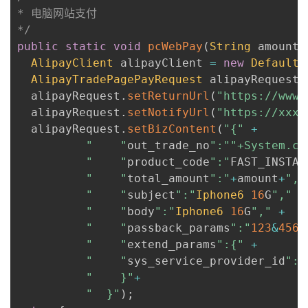
* 电脑网站支付

*/
public
static
void
pcWebPay
(
String
 amount
,
AlipayClient
 alipayClient 
=
new
DefaultA
AlipayTradePagePayRequest
 alipayRequest 
  alipayRequest
.
setReturnUrl
(
"https://www.
  alipayRequest
.
setNotifyUrl
(
"https://xxx.
  alipayRequest
.
setBizContent
(
"{"
+
"    "
out_trade_no
":"
"+System.cu
"    "
product_code
":"
FAST_INSTAN
"    "
total_amount
":"
+
amount
+
","
"    "
subject
":"
Iphone6
16
G
","
+
"    "
body
":"
Iphone6
16
G
","
+
"    "
passback_params
":"
123
&
456
&
"    "
extend_params
":{"
+
"    "
sys_service_provider_id
":"
"    }"
+
"  }"
)
;