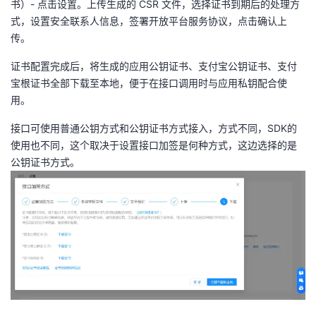
书）- 点击设置。上传生成的 CSR 文件，选择证书到期后的处理方
我
注
的
开
式，设置安全联系人信息，签署开放平台服务协议，点击确认上
传。
的
Programs
发
证书配置完成后，将生成的应用公钥证书、支付宝公钥证书、支付
宝根证书全部下载至本地，便于在接口调用时与应用私钥配合使
支
者
用。
持
学
接口可使用普通公钥方式和公钥证书方式接入，方式不同，SDK的
使用也不同，这个取决于设置接口加签是何种方式，这边选择的是
我
堂
公钥证书方式。
的
我
我
技
的
的
我
术
云
课
的
我
支
声
程
认
的
我