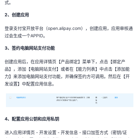
式。
者
2、创建应用
我
登录支付宝开放平台（open.alipay.com），创建应用，应用审核通
过会生成一个APPID。
的
我
3、签约电脑网站支付功能
博
的
我
创建应用后，在应用详情页【产品绑定】菜单下，点击【绑定产
品】，添加【电脑网站支付】或者在【能力列表】中点击【添加能
客
论
的
我
力】来添加电脑网站支付功能，并确保签约方可调用。然后在【开
发设置】中配置应用信息。
坛
圈
的
我
子
直
的
我
我
播
活
的
4、配置应用公钥和应用私钥
我
动
关
的
进入应用详情页 - 开发设置 - 开发信息 - 接口加签方式（密钥/证