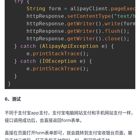
try
{
String
 form 
=
 alipayClient
.
pageExecu
      httpResponse
.
setContentType
(
"text/ht
      httpResponse
.
getWriter
(
)
.
write
(
form
)
      httpResponse
.
getWriter
(
)
.
flush
(
)
;
      httpResponse
.
getWriter
(
)
.
close
(
)
;
}
catch
(
AlipayApiException
 e
)
{
      e
.
printStackTrace
(
)
;
}
catch
(
IOException
 e
)
{
      e
.
printStackTrace
(
)
;
}
}
6、测试
不同于支付宝app支付，支付宝电脑网站支付和手机网站支付一样，
接口调用成功后，会直接返回form表单。
直接在页面打开form表单即可，就会跳转到支付宝收银台页面，展