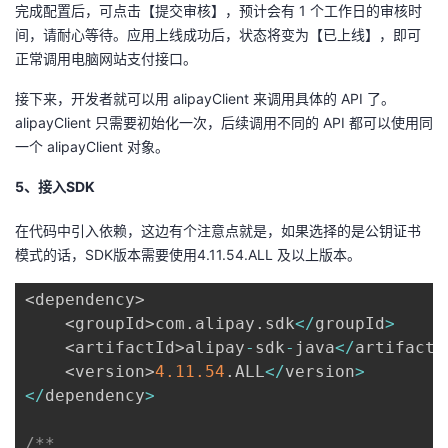
持
建
完成配置后，可点击【提交审核】，预计会有 1 个工作日的审核时
证
实
的
间，请耐心等待。应用上线成功后，状态将变为【已上线】，即可
议
正常调用电脑网站支付接口。
验
收
接下来，开发者就可以用 alipayClient 来调用具体的 API 了。
藏
alipayClient 只需要初始化一次，后续调用不同的 API 都可以使用同
一个 alipayClient 对象。
5、接入SDK
在代码中引入依赖，这边有个注意点就是，如果选择的是公钥证书
模式的话，SDK版本需要使用4.11.54.ALL 及以上版本。
<
dependency
>
<
groupId
>
com
.
alipay
.
sdk
<
/
groupId
>
<
artifactId
>
alipay
-
sdk
-
java
<
/
artifactI
<
version
>
4.11
.54
.
ALL
<
/
version
>
<
/
dependency
>
/**
