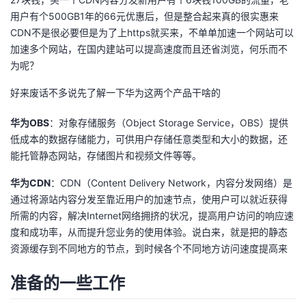
用户有个500GB1年的66元优惠后，但是整合起来真的很实惠来
者
CDN不是很必要但是为了上https就买来，不单单加速一个网站可以
加速多个网站，在国内建站可以提高速度而且还省浏览，何乐而不
我
为呢？
的
我
好来废话不多说先了解一下华为这两个产品干啥的
华为OBS
博
的
我
：对象存储服务（Object Storage Service，OBS）提供
低成本的数据存储能力，可供用户存储任意类型和大小的数据，还
能托管静态网站，存储图片和视频文件等等。
客
论
的
我
华为CDN
：CDN（Content Delivery Network，内容分发网络）是
坛
圈
的
我
通过将源站内容分发至靠近用户的加速节点，使用户可以就近获得
所需的内容，解决Internet网络拥挤的状况，提高用户访问的响应速
子
直
的
我
度和成功率，从而提升您业务的使用体验。说白来，就是把的静态
资源缓存到不同地方的节点，到时候各个不同地方访问速度提高来
我
播
活
的
准备的一些工作
我
动
关
的