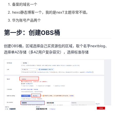
备案的域名一个
我
注
的
开
hexo静态博客一个，我的是nexT主题非常不错。
的
Programs
发
华为账号产品两个
支
者
第一步：创建OBS桶
持
学
创建OBS桶，区域选择自己买资源包的区域，取个名字nextblog、
选择单AZ存储（多AZ用户复杂容灾），选择标准存储
我
堂
的
我
我
技
的
的
我
术
云
课
的
我
支
声
程
认
的
我