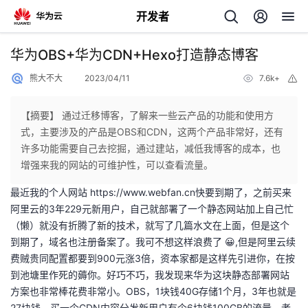
开发者
返
华为OBS+华为CDN+Hexo打造静态博客
回
熊大不大
2023/04/11
7.6k+
举
报
【摘要】 通过迁移博客，了解来一些云产品的功能和使用方
式，主要涉及的产品是OBS和CDN，这两个产品非常好，还有
许多功能需要自己去挖掘，通过建站，减低我博客的成本，也
个
增强来我的网站的可维护性，可以查看流量。
最近我的个人网站
https://www.webfan.cn
快要到期了，之前买来
我
人
阿里云的3年229元新用户，自己就部署了一个静态网站加上自己忙
（懒）就没有折腾了新的技术，就写了几篇水文在上面，但是这个
的
主
到期了，域名也注册备案了。我可不想这样浪费了 😀,但是阿里云续
费贼贵同配置都要到900元涨3倍，资本家都是这样先引进你，在按
开
页
到池塘里作死的薅你。好巧不巧，我发现来华为这块静态部署网站
方案也非常棒花费非常小。OBS，1块钱40G存储1个月，3年也就是
发
27块钱，买一个CDN内容分发新用户有个6块钱100GB的流量，老