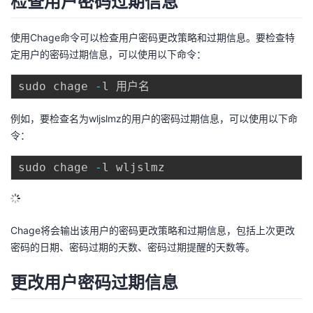
检查用户密码过期信息
的
Programs
发
者
使用Chage命令可以检查用户密码更改策略和过期信息。要检查特
定用户的密码过期信息，可以使用以下命令：
支
者
我
sudo chage 
-
持
学
的
我
例如，要检查名为wljslmz的用户的密码过期信息，可以使用以下命
我
堂
博
的
我
令：
的
我
客
论
的
我
我
sudo chage 
-
技
的
坛
圈
的
我
的
我
术
云
子
直
的
我
课
的
我
Chage将会输出该用户的密码更改策略和过期信息，包括上次更改
密码的日期、密码过期的天数、密码过期提醒的天数等。
支
声
播
活
的
程
认
的
我
更改用户密码过期信息
持
建
动
关
证
实
的