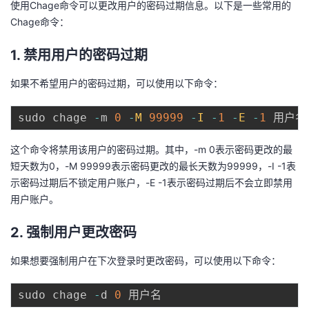
使用Chage命令可以更改用户的密码过期信息。以下是一些常用的
议
注
验
收
Chage命令：
藏
1. 禁用用户的密码过期
如果不希望用户的密码过期，可以使用以下命令：
sudo chage 
-
m 
0
-
M
99999
-
I
-
1
-
E
-
1
这个命令将禁用该用户的密码过期。其中，-m 0表示密码更改的最
短天数为0，-M 99999表示密码更改的最长天数为99999，-I -1表
示密码过期后不锁定用户账户，-E -1表示密码过期后不会立即禁用
用户账户。
2. 强制用户更改密码
如果想要强制用户在下次登录时更改密码，可以使用以下命令：
sudo chage 
-
d 
0