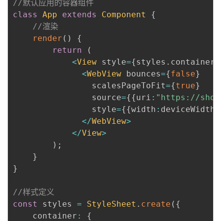
//默认应用的容器组件
class
App
extends
Component
{
//渲染
render
(
)
{
return
(
<
View
 style
=
{
styles
.
container
}
<
WebView
 bounces
=
{
false
}
                scalesPageToFit
=
{
true
}
                source
=
{
{
uri
:
"https://shq5
                style
=
{
{
width
:
deviceWidth
,
<
/
WebView
>
<
/
View
>
)
;
}
}
//样式定义
const
 styles 
=
StyleSheet
.
create
(
{
    container
:
{