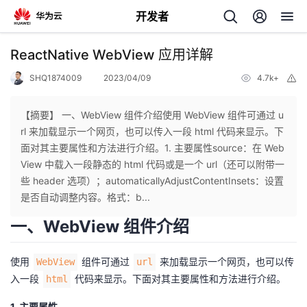
开发者
返
ReactNative WebView 应用详解
回
SHQ1874009
2023/04/09
4.7k+
举
报
【摘要】 一、WebView 组件介绍使用 WebView 组件可通过 u
rl 来加载显示一个网页，也可以传入一段 html 代码来显示。下
面对其主要属性和方法进行介绍。1. 主要属性source：在 Web
个
View 中载入一段静态的 html 代码或是一个 url（还可以附带一
些 header 选项）；automaticallyAdjustContentInsets：设置
我
人
是否自动调整内容。格式：b...
一、WebView 组件介绍
的
主
使用
组件可通过
来加载显示一个网页，也可以传
WebView
url
开
页
入一段
代码来显示。下面对其主要属性和方法进行介绍。
html
发
1. 主要属性