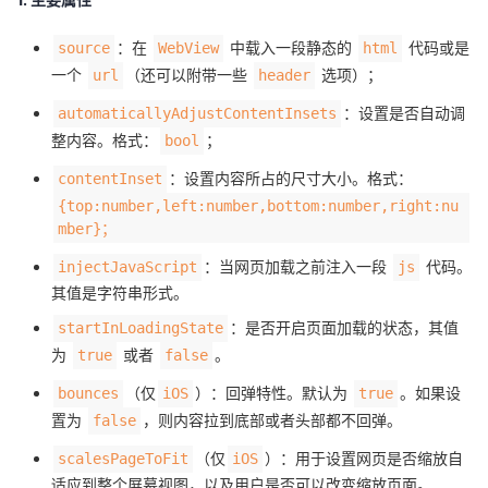
者
：在
中载入一段静态的
代码或是
source
WebView
html
一个
（还可以附带一些
选项）；
url
header
我
：设置是否自动调
automaticallyAdjustContentInsets
整内容。格式：
；
bool
的
我
：设置内容所占的尺寸大小。格式：
contentInset
博
的
我
{top:number,left:number,bottom:number,right:nu
mber}；
客
论
的
我
：当网页加载之前注入一段
代码。
injectJavaScript
js
其值是字符串形式。
坛
圈
的
我
：是否开启页面加载的状态，其值
startInLoadingState
子
直
的
我
为
或者
。
true
false
（仅
）：回弹特性。默认为
。如果设
bounces
iOS
true
我
播
活
的
置为
，则内容拉到底部或者头部都不回弹。
false
我
动
关
的
（仅
）：用于设置网页是否缩放自
scalesPageToFit
iOS
适应到整个屏幕视图，以及用户是否可以改变缩放页面。