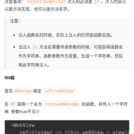
注意事项：
注入的必须是
。注入内容可
injectJavaScript
js
以是方法实现，也可以是方法名字。
注意：
注入函数名的时候，实际上注入的仍然是函数实现。
当注入
方法名需要传递参数的时候，可提前将函数名
js
作为字符串，函数参数作为变量，生成一个字符串，然后
将此字符串注入。
RN端
首先
绑定
Webview
ref='webView'
在
调用一个名为
的函数，并传入一个字符
H5
receiveMessage
串, 参数true不可少
<
WebView

    ref
=
{
(
view
)
=>
(
this
.
webView 
=
 view
)
}