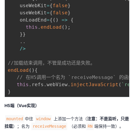
    useWebKit
=
{
false
}
    useWebKit
=
{
false
}
    onLoadEnd
=
{
(
)
=>
{
this
.
endLoad
(
)
;
}
}
.
.
/
>
//加载结束调用，不管是成功还是失败。  
endLoad
(
)
{
// 在H5调用一个名为 `receiveMessage` 的
this
.
refs
.
webView
.
injectJavaScript
(
`
re
}
H5端（Vue实现）
中往
上添加一个方法（
注意：不是监听，只是
mounted
window
挂载
）；名为
（必须和
端保持一致）。
receiveMessage
RN