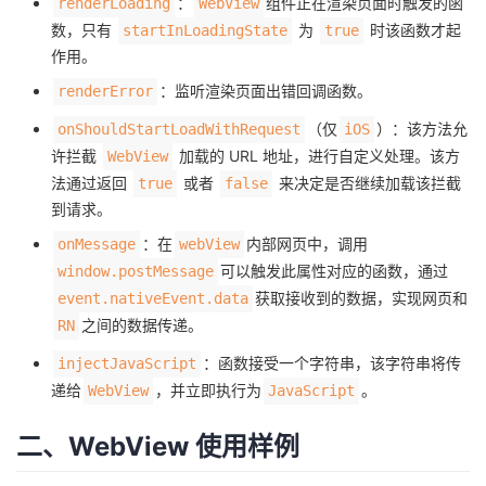
：
组件正在渲染页面时触发的函
renderLoading
WebView
持
建
证
实
的
数，只有
为
时该函数才起
startInLoadingState
true
作用。
议
验
收
：监听渲染页面出错回调函数。
renderError
藏
（仅
）：该方法允
onShouldStartLoadWithRequest
iOS
许拦截
加载的 URL 地址，进行自定义处理。该方
WebView
法通过返回
或者
来决定是否继续加载该拦截
true
false
到请求。
：在
内部网页中，调用
onMessage
webView
可以触发此属性对应的函数，通过
window.postMessage
获取接收到的数据，实现网页和
event.nativeEvent.data
之间的数据传递。
RN
：函数接受一个字符串，该字符串将传
injectJavaScript
递给
，并立即执行为
。
WebView
JavaScript
二、WebView 使用样例