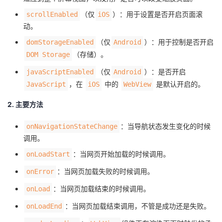
我
注
的
开
（仅
）：用于设置是否开启页面滚
scrollEnabled
iOS
动。
的
Programs
发
（仅
）：用于控制是否开启
domStorageEnabled
Android
（存储）。
DOM Storage
支
者
（仅
）：是否开启
javaScriptEnabled
Android
持
学
，在
中的
是默认开启的。
JavaScript
iOS
WebView
2. 主要方法
我
堂
：当导航状态发生变化的时候
onNavigationStateChange
的
我
我
调用。
：当网页开始加载的时候调用。
onLoadStart
技
的
的
我
：当网页加载失败的时候调用。
onError
术
云
课
的
我
：当网页加载结束的时候调用。
onLoad
支
声
程
认
的
我
：当网页加载结束调用，不管是成功还是失败。
onLoadEnd