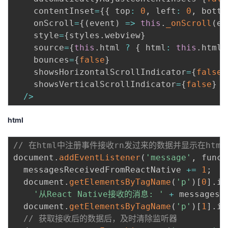
    contentInset
=
{
{
 top
:
0
,
 left
:
0
,
 botto
    onScroll
=
{
(
event
)
=>
this
.
_onScroll
(
ev
    style
=
{
styles
.
webview
}
    source
=
{
this
.
html 
?
{
 html
:
this
.
html 
    bounces
=
{
false
}
    showsHorizontalScrollIndicator
=
{
false
}
    showsVerticalScrollIndicator
=
{
false
}
/
>
html
// 在html中注册事件接收rn发过来的数据并显示在html
document
.
addEventListener
(
'message'
,
 funct
  messagesReceivedFromReactNative 
+=
1
;
  document
.
getElementsByTagName
(
'p'
)
[
0
]
.
in
'从React Native接收的消息: '
+
 messagesR
  document
.
getElementsByTagName
(
'p'
)
[
1
]
.
in
// 获取接收后的数据后，及时清除监听器