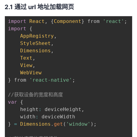
2.1 通过 url 地址加载网页
import
React
,
{
Component
}
 from 
'react'
;
import
{
AppRegistry
,
StyleSheet
,
Dimensions
,
Text
,
View
,
WebView
}
 from 
'react-native'
;
//获取设备的宽度和高度
var
{
    height
:
 deviceHeight
,
    width
:
}
=
Dimensions
.
get
(
'window'
)
;