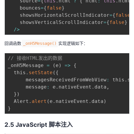
    source
=
{
this
.
html 
?
{
 html
:
this
.
html 
    bounces
=
{
false
}
    showsHorizontalScrollIndicator
=
{
false
}
    showsVerticalScrollIndicator
=
{
false
}
/
>
回调函数
实现逻辑如下：
_onH5Message()
// 接收HTML发出的数据
_onH5Message 
=
(
e
)
=
>
{
  this
.
setState
(
{
      messagesReceivedFromWebView
:
 this
.
st
      message
:
 e
.
nativeEvent
.
data
,
}
)
  Alert
.
alert
(
e
.
nativeEvent
.
data
)
}
2.5 JavaScript 脚本注入