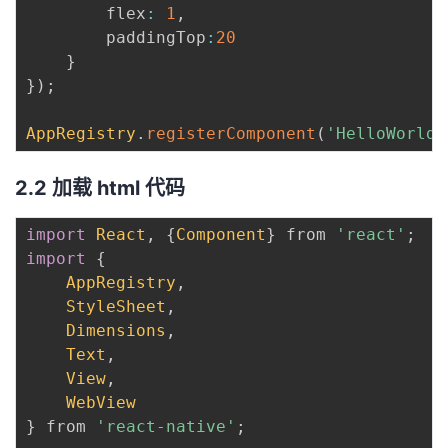
        flex
:
1
,
        paddingTop
:
20
}
}
)
;
AppRegistry
.
registerComponent
(
'HelloWorld'
2.2 加载 html 代码
import
React
,
{
Component
}
 from 
'react'
;
import
{
AppRegistry
,
StyleSheet
,
Dimensions
,
Text
,
View
,
WebView
}
 from 
'react-native'
;