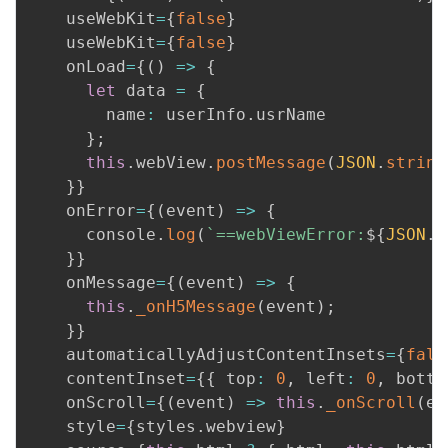
    useWebKit
=
{
false
}
    useWebKit
=
{
false
}
    onLoad
=
{
(
)
=>
{
let
 data 
=
{
        name
:
 userInfo
.
usrName

}
;
this
.
webView
.
postMessage
(
JSON
.
string
}
}
    onError
=
{
(
event
)
=>
{
      console
.
log
(
`
==webViewError:
${
JSON
.
s
}
}
    onMessage
=
{
(
event
)
=>
{
this
.
_onH5Message
(
event
)
;
}
}
    automaticallyAdjustContentInsets
=
{
fals
    contentInset
=
{
{
 top
:
0
,
 left
:
0
,
 botto
    onScroll
=
{
(
event
)
=>
this
.
_onScroll
(
ev
    style
=
{
styles
.
webview
}