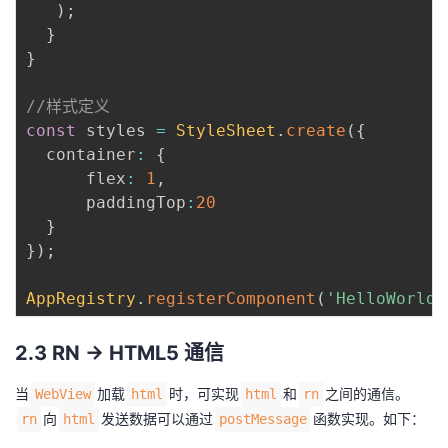
)
;
}
}
//样式定义
const
 styles 
=
StyleSheet
.
create
(
{
  container
:
{
      flex
:
1
,
      paddingTop
:
20
}
}
)
;
AppRegistry
.
registerComponent
(
'HelloWorld'
2.3 RN -> HTML5 通信
当
加载
时，可实现
和
之间的通信。
WebView
html
html
rn
向
发送数据可以通过
函数实现。如下：
rn
html
postMessage