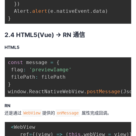
}
)
  Alert
.
alert
(
e
.
nativeEvent
.
data
)
}
2.4 HTML5(Vue) -> RN 通信
HTML5
const
 message 
=
{
 flag
:
'previewIamge'
 filePath
:
}
window
.
ReactNativeWebView
.
postMessage
(
Json
RN
还是通过
提供的
属性完成回调。
WebView
onMessage
<
WebView

    ref
=
{
(
view
)
=>
(
this
.
webView 
=
 view
)
}