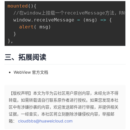
mounted
(
)
{
//在window上挂载一个receiveMessage方法，RN
  window
.
receiveMessage 
=
(
msg
)
=
>
{
alert
(
 msg
)
}
}
,
三、拓展阅读
WebView 官方文档
【版权声明】本文为华为云社区用户原创内容，未经允许不得
转载，如需转载请自行联系原作者进行授权。如果您发现本社
区中有涉嫌抄袭的内容，欢迎发送邮件进行举报，并提供相关
证据，一经查实，本社区将立刻删除涉嫌侵权内容，举报邮
箱：
cloudbbs@huaweicloud.com