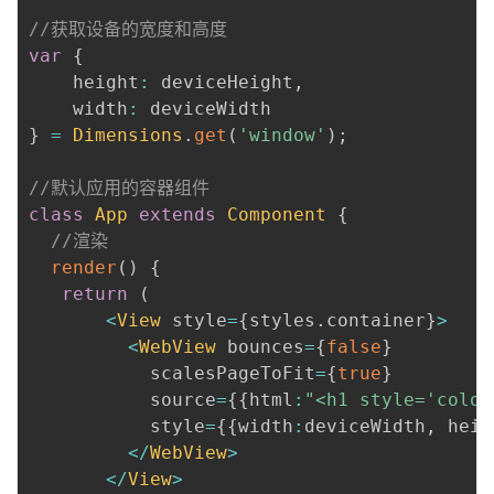
//获取设备的宽度和高度
var
{
    height
:
 deviceHeight
,
    width
:
}
=
Dimensions
.
get
(
'window'
)
;
//默认应用的容器组件
class
App
extends
Component
{
//渲染
render
(
)
{
return
(
<
View
 style
=
{
styles
.
container
}
>
<
WebView
 bounces
=
{
false
}
           scalesPageToFit
=
{
true
}
           source
=
{
{
html
:
"<h1 style='colo
           style
=
{
{
width
:
deviceWidth
,
 heig
<
/
WebView
>
<
/
View
>