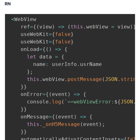
RN
<
WebView

    ref
=
{
(
view
)
=>
(
this
.
webView 
=
 view
)
}
    useWebKit
=
{
false
}
    useWebKit
=
{
false
}
    onLoad
=
{
(
)
=>
{
let
 data 
=
{
        name
:
 userInfo
.
usrName

}
;
this
.
webView
.
postMessage
(
JSON
.
string
}
}
    onError
=
{
(
event
)
=>
{
      console
.
log
(
`
==webViewError:
${
JSON
.
s
}
}
    onMessage
=
{
(
event
)
=>
{
this
.
_onH5Message
(
event
)
;
}
}
    automaticallyAdjustContentInsets
=
{
fals