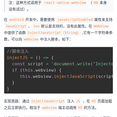
注：这种方式适用于
（
本身
react-native-webview
RN
没有试过）。
在
开发中，需要使用
属性来支持
android
javaScriptEnabled
，
默认是支持的，没有此属性。在
JavaScript
ios
WebView
中提供了函数
,它有一个字符串参
injectJavaScript（String）
数，可以向
中注入脚本，如下：
webview
//脚本注入
injectJS
=
(
)
=>
{
const
 script 
=
'document.write("Injected
if
(
this
.
webview
)
{
this
.
webview
.
injectJavaScript
(
script
)
}
}
实现思路：通过
注入
，在
页面加载
injectJavaScript
JS
H5
之后立即执行。相当于
端主动调用
的方法。
webview
H5