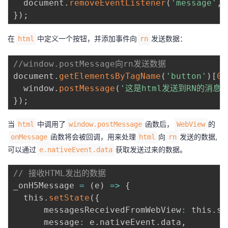
  document
.
removeEventListener
(
'message'
,
 
}
)
;
在
中定义一个按钮，并添加事件向
发送数据：
html
rn
//window.postMessage向rn发送数据
document
.
getElementsByTagName
(
'button'
)
[
0
]
  window
.
postMessage
(
'这是html发送到RN的消息'
}
)
;
当
中调用了
函数后，
的
html
window.postMessage
WebView
函数将会被回调，用来处理
向
发送的数据,
onMessage
html
rn
可以通过
获取发送过来的数据。
e.nativeEvent.data
// 接收HTML发出的数据
_onH5Message 
=
(
e
)
=
>
{
  this
.
setState
(
{
      messagesReceivedFromWebView
:
 this
.
st
      message
:
 e
.
nativeEvent
.
data
,