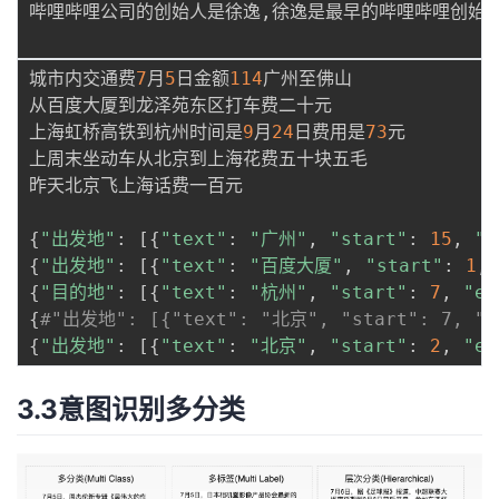
哔哩哔哩公司的创始人是徐逸
,
徐逸是最早的哔哩哔哩创始
城市内交通费
7
月
5
日金额
114
广州至佛山

从百度大厦到龙泽苑东区打车费二十元

上海虹桥高铁到杭州时间是
9
月
24
日费用是
73
元

上周末坐动车从北京到上海花费五十块五毛

昨天北京飞上海话费一百元

{
"出发地"
:
[
{
"text"
:
"广州"
,
"start"
:
15
,
"e
{
"出发地"
:
[
{
"text"
:
"百度大厦"
,
"start"
:
1
,
{
"目的地"
:
[
{
"text"
:
"杭州"
,
"start"
:
7
,
"en
{
#"出发地": [{"text": "北京", "start": 7, "en
{
"出发地"
:
[
{
"text"
:
"北京"
,
"start"
:
2
,
"en
3.3意图识别多分类