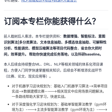
专栏链接：
NLP领域知识+项目+码源+方案设计
者
订阅本专栏你能获得什么？
我
的
我
前人栽树后人乘凉，本专栏提供资料：
数据增强、智能标注、意图
识别算法|多分类算法、文本信息抽取、多模态信息抽取、可解释性
博
的
我
分析、性能调优、模型压缩算法等项目代码整合
，
省去你大把时
间，效率提升。 帮助你快速完成任务落地，以及科研baseline。
客
论
的
我
本人后续会持续整合ML、DRL、NLP等相关领域的体系化项目课
坛
圈
的
我
程，方便入门同学快速掌握相关知识，后续会不断增添实战环节
（比赛、论文、现实应用等）。
子
直
的
我
对于机器学习这块规划为：基础入门机器学习算法—>简单项目
实战—>数据建模比赛----->相关现实中应用场景问题解决。
我
播
活
的
一条路线帮助大家学习，快速实战。
对于深度强化学习这块规划为：基础单智能算法教学（gym环
我
动
关
的
境为主）---->主流多智能算法教学（gym环境为主）---->