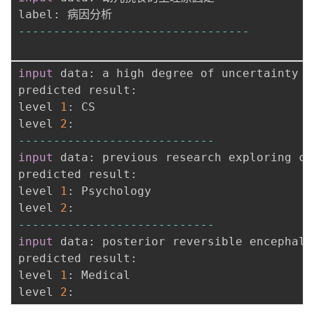
label
:
-
-
-
-
-
-
-
-
-
-
-
-
-
-
-
-
-
-
-
-
-
-
-
-
-
-
-
-
-
-
-
-
-
input
 data
:
 a high degree of uncertainty a
predicted result
:
level 
1
:
 CS

level 
2
:
-
-
-
-
-
-
-
-
-
-
-
-
-
-
-
-
-
-
-
-
-
-
-
-
-
-
-
-
input
 data
:
 previous research exploring co
predicted result
:
level 
1
:
 Psychology

level 
2
:
-
-
-
-
-
-
-
-
-
-
-
-
-
-
-
-
-
-
-
-
-
-
-
-
-
-
-
-
input
 data
:
 posterior reversible encephalo
predicted result
:
level 
1
:
 Medical

level 
2
: