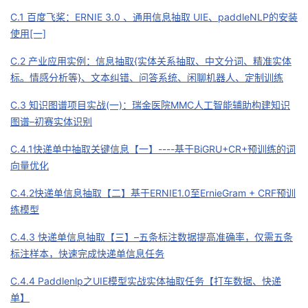
C.1 百度飞桨：ERNIE 3.0 、通用信息抽取 UIE、paddleNLP的安装
使用[一]
C.2 产业应用实例：信息抽取{实体关系抽取、中文分词、精准实体
标。情感分析等}、文本纠错、问答系统、闲聊机器人、定制训练
C.3 知识图谱项目实战(一)：瑞金医院MMC人工智能辅助构建知识
图谱–初赛实体识别
C.4.1快递单中抽取关键信息【一】----基于BiGRU+CR+预训练的词
向量优化
C.4.2快递单信息抽取【二】基于ERNIE1.0至ErnieGram + CRF预训
练模型
C.4.3 快递单信息抽取【三】–五条标注数据提高准确率，仅需五条
标注样本，快速完成快递单信息任务
C.4.4 Paddlenlp之UIE模型实战实体抽取任务【打车数据、快递
单】