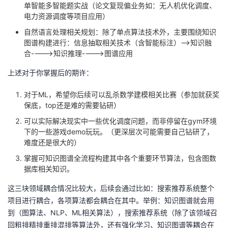
单智能多智能题实战（论文复现偏业务如：无人机优化调度、
我
注
的
开
电力资源调度等项目应用）
自然语言处理相关规划：除了单点算法技术外，主要围绕知识
的
Programs
发
图谱构建进行：信息抽取相关技术（含智能标注）—>知识融
合---->知识推理---->图谱应用
支
者
上述对于你掌握后的期许：
持
学
对于ML，希望你后续可以乱杀数学建模相关比赛（参加就获奖
保底，top还是难的需要钻研）
我
堂
可以实际解决现实中一些优化调度问题，而非停留在gym环境
下的一些游戏demo玩玩。（更深层次可能需要自己钻研了，
的
我
我
难度还是很大的）
掌握可知识图谱全流程构建其中各个重要环节算法，包含图数
技
的
的
我
据库相关知识。
术
云
课
的
我
这三块领域耦合情况比较大，后续会通过比如：搜索推荐系统整个
项目进行耦合，各项算法都会耦合在其中。举例：知识图谱就会用
支
声
程
认
的
我
到（图算法、NLP、ML相关算法），搜索推荐系统（除了该领域召
回粗排精排重排混排等算法外，还有强化学习、知识图谱等耦合在