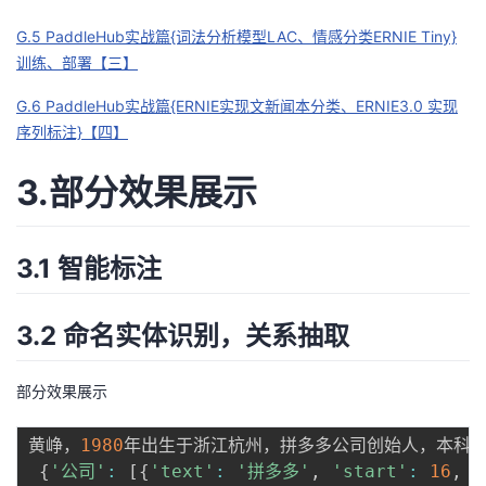
G.5 PaddleHub实战篇{词法分析模型LAC、情感分类ERNIE Tiny}
训练、部署【三】
G.6 PaddleHub实战篇{ERNIE实现文新闻本分类、ERNIE3.0 实现
序列标注}【四】
3.部分效果展示
3.1 智能标注
3.2 命名实体识别，关系抽取
部分效果展示
黄峥，
1980
年出生于浙江杭州，拼多多公司创始人，本科毕
{
'公司'
:
[
{
'text'
:
'拼多多'
,
'start'
:
16
,
'