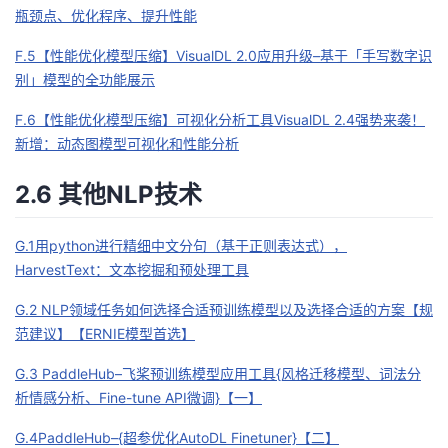
瓶颈点、优化程序、提升性能
F.5【性能优化模型压缩】VisualDL 2.0应用升级–基于「手写数字识
别」模型的全功能展示
F.6【性能优化模型压缩】可视化分析工具VisualDL 2.4强势来袭！
新增：动态图模型可视化和性能分析
2.6 其他NLP技术
G.1用python进行精细中文分句（基于正则表达式），
HarvestText：文本挖掘和预处理工具
G.2 NLP领域任务如何选择合适预训练模型以及选择合适的方案【规
范建议】【ERNIE模型首选】
G.3 PaddleHub–飞桨预训练模型应用工具{风格迁移模型、词法分
析情感分析、Fine-tune API微调}【一】
G.4PaddleHub–{超参优化AutoDL Finetuner}【二】