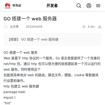
开发者
返
GO 搭建一个 web 服务器
回
云水僧
2023/04/06
3.3k+
举
报
【摘要】 GO 搭建一个 web 服务器
GO 搭建一个 web 服务
个
Web 是基于 http 协议的一个服务，Go 语言里面提供了一个完善的
net/http 包，通过 http 包可以很方便的就搭建起来一个可以运行的
我
人
web 服务。同时使用这个
包能很简单地对 web 的路由，静态文件，模版，cookie 等数据进
的
主
行设置和操作。
http 包建立 web 服务器
开
页
package main
import (
发
"fmt"