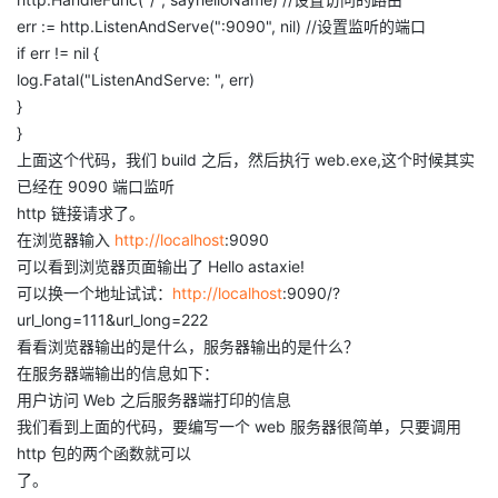
我
注
的
开
err := http.ListenAndServe(":9090", nil) //设置监听的端口
if err != nil {
的
Programs
发
log.Fatal("ListenAndServe: ", err)
}
支
}
者
上面这个代码，我们 build 之后，然后执行 web.exe,这个时候其实
持
已经在 9090 端口监听
学
http 链接请求了。
在浏览器输入
http://localhost
:9090
我
堂
可以看到浏览器页面输出了 Hello astaxie!
可以换一个地址试试：
http://localhost
:9090/?
的
我
我
url_long=111&url_long=222
看看浏览器输出的是什么，服务器输出的是什么？
技
的
的
我
在服务器端输出的信息如下：
用户访问 Web 之后服务器端打印的信息
术
云
课
的
我
我们看到上面的代码，要编写一个 web 服务器很简单，只要调用
http 包的两个函数就可以
支
声
程
认
的
我
了。