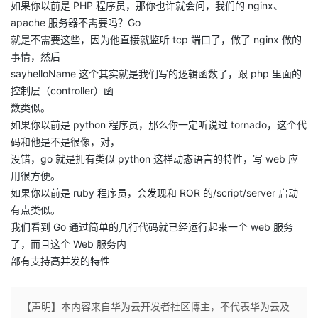
如果你以前是 PHP 程序员，那你也许就会问，我们的 nginx、
持
建
证
实
的
apache 服务器不需要吗？Go
就是不需要这些，因为他直接就监听 tcp 端口了，做了 nginx 做的
议
验
收
事情，然后
sayhelloName 这个其实就是我们写的逻辑函数了，跟 php 里面的
藏
控制层（controller）函
数类似。
如果你以前是 python 程序员，那么你一定听说过 tornado，这个代
码和他是不是很像，对，
没错，go 就是拥有类似 python 这样动态语言的特性，写 web 应
用很方便。
如果你以前是 ruby 程序员，会发现和 ROR 的/script/server 启动
有点类似。
我们看到 Go 通过简单的几行代码就已经运行起来一个 web 服务
了，而且这个 Web 服务内
部有支持高并发的特性
【声明】本内容来自华为云开发者社区博主，不代表华为云及