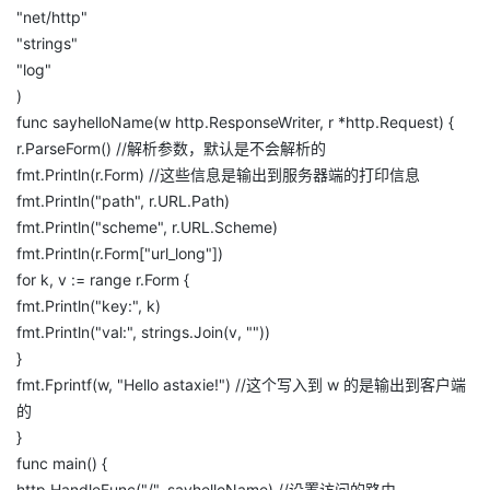
"net/http"
者
"strings"
"log"
我
)
func sayhelloName(w http.ResponseWriter, r *http.Request) {
的
我
r.ParseForm() //解析参数，默认是不会解析的
fmt.Println(r.Form) //这些信息是输出到服务器端的打印信息
博
的
我
fmt.Println("path", r.URL.Path)
fmt.Println("scheme", r.URL.Scheme)
客
论
的
我
fmt.Println(r.Form["url_long"])
for k, v := range r.Form {
坛
圈
的
我
fmt.Println("key:", k)
fmt.Println("val:", strings.Join(v, ""))
子
直
的
我
}
fmt.Fprintf(w, "Hello astaxie!") //这个写入到 w 的是输出到客户端
我
播
活
的
的
}
我
动
关
的
func main() {
http.HandleFunc("/", sayhelloName) //设置访问的路由