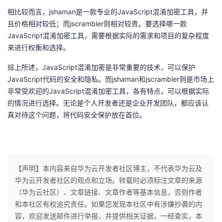
我
注
的
开
相比较而言，jshaman是一款专业的JavaScript混淆加密工具，并
且价格相对较低；而jscrambler则相对较贵。要选择哪一款
的
Programs
发
JavaScript混淆加密工具，需要根据实际的需求和项目的复杂程度
来进行权衡和选择。
支
者
综上所述，JavaScript混淆加密是非常重要的技术，可以保护
JavaScript代码的安全和隐私。而jshaman和jscrambler则是市场上
持
学
非常受欢迎的JavaScript混淆加密工具，各有特点，可以根据实际
的情况进行选择。无论是个人开发者还是企业开发团队，都应该认
我
堂
真对待这个问题，将代码安全保护放在首位。
的
我
我
技
的
的
我
【声明】本内容来自华为云开发者社区博主，不代表华为云及
术
云
华为云开发者社区的观点和立场。转载时必须标注文章的来源
课
的
我
（华为云社区）、文章链接、文章作者等基本信息，否则作者
支
声
和本社区有权追究责任。如果您发现本社区中有涉嫌抄袭的内
程
认
的
我
容，欢迎发送邮件进行举报，并提供相关证据，一经查实，本