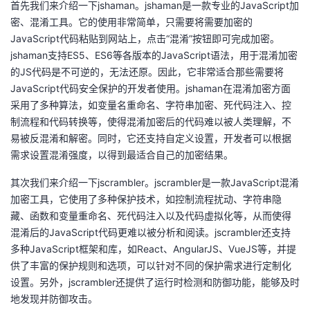
首先我们来介绍一下jshaman。jshaman是一款专业的JavaScript加
密、混淆工具。它的使用非常简单，只需要将需要加密的
者
JavaScript代码粘贴到网站上，点击“混淆”按钮即可完成加密。
jshaman支持ES5、ES6等各版本的JavaScript语法，用于混淆加密
我
的JS代码是不可逆的，无法还原。因此，它非常适合那些需要将
JavaScript代码安全保护的开发者使用。jshaman在混淆加密方面
的
我
采用了多种算法，如变量名重命名、字符串加密、死代码注入、控
制流程和代码转换等，使得混淆加密后的代码难以被人类理解，不
博
的
我
易被反混淆和解密。同时，它还支持自定义设置，开发者可以根据
需求设置混淆强度，以得到最适合自己的加密结果。
客
论
的
我
其次我们来介绍一下jscrambler。jscrambler是一款JavaScript混淆
坛
圈
的
我
加密工具，它使用了多种保护技术，如控制流程扰动、字符串隐
藏、函数和变量重命名、死代码注入以及代码虚拟化等，从而使得
子
直
的
我
混淆后的JavaScript代码更难以被分析和阅读。jscrambler还支持
多种JavaScript框架和库，如React、AngularJS、VueJS等，并提
我
播
活
的
供了丰富的保护规则和选项，可以针对不同的保护需求进行定制化
设置。另外，jscrambler还提供了运行时检测和防御功能，能够及时
我
动
关
的
地发现并防御攻击。