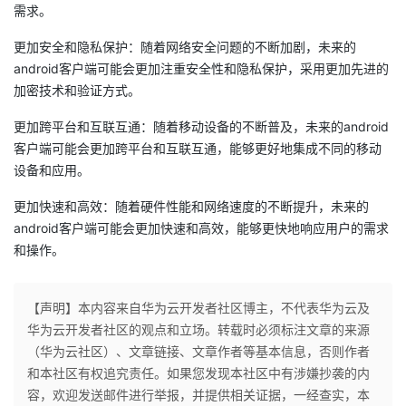
需求。
的
Programs
发
者
更加安全和隐私保护：随着网络安全问题的不断加剧，未来的
android客户端可能会更加注重安全性和隐私保护，采用更加先进的
支
者
我
加密技术和验证方式。
持
学
的
我
更加跨平台和互联互通：随着移动设备的不断普及，未来的android
客户端可能会更加跨平台和互联互通，能够更好地集成不同的移动
我
堂
博
的
我
设备和应用。
的
我
更加快速和高效：随着硬件性能和网络速度的不断提升，未来的
客
论
的
我
我
android客户端可能会更加快速和高效，能够更快地响应用户的需求
技
的
和操作。
坛
圈
的
我
的
我
术
云
子
直
的
我
课
的
我
【声明】本内容来自华为云开发者社区博主，不代表华为云及
华为云开发者社区的观点和立场。转载时必须标注文章的来源
支
声
播
活
的
程
认
的
我
（华为云社区）、文章链接、文章作者等基本信息，否则作者
和本社区有权追究责任。如果您发现本社区中有涉嫌抄袭的内
持
建
动
关
证
实
的
容，欢迎发送邮件进行举报，并提供相关证据，一经查实，本