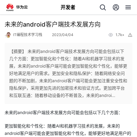
开发者
返
未来的android客户端技术发展方向
回
IT编程技术学习栈
2023/04/04
1.7k+
举
报
【摘要】 未来的android客户端技术发展方向可能会包括以下
几个方面：更加智能化和个性化：随着AI和机器学习技术的发
展，未来的android客户端可能会更加智能化和个性化，能够更
个
好地满足用户的需求。更加安全和隐私保护：随着网络安全问
题的不断加剧，未来的android客户端可能会更加注重安全性和
我
人
隐私保护，采用更加先进的加密技术和验证方式。更加跨平台
和互联互通：随着移动设备的不断普及，未来的androi...
我
的
主
未来的android客户端技术发展方向可能会包括以下几个方面：
我
的
开
页
更加智能化和个性化：随着AI和机器学习技术的发展，未来的
我
的
开
发
android客户端可能会更加智能化和个性化，能够更好地满足用户的