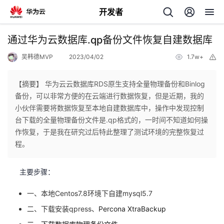
开发者
返
通过华为云数据库.qp备份文件恢复自建数据库
回
吴韩德MVP
2023/04/02
1.7w+
举
报
【摘要】 华为云云数据库RDS原生支持全量物理备份和Binlog
备份，可以非常方便的在云端进行数据恢复，但是近期，我的
小伙伴需要将数据恢复至本地自建数据库中，操作中发现控制
个
台下载的全量物理备份文件是.qp格式的，一时间不知道如何操
作恢复，于是我在研究过后特此整理了测试环境的完整恢复过
我
人
程。
的
主
主要步骤：
开
页
一、本地Centos7.8环境下自建mysql5.7
二、下载安装qpress、
Percona XtraBackup
发