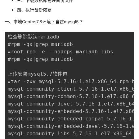
三、下载数据库物理备份文件
四、执行备份恢复
者
一、本地Centos7.8环境下自建mysql5.7
我
检查删除默认mariadb

的
我
#rpm -qa|grep mariadb

#root rpm -e --nodeps mariadb-libs

博
的
我
#rpm -qa|grep mariadb

客
论
的
我
上传安装mysql5.7软件包

#tar -zxv mysql-5.7.16-1.el7.x86_64.rpm-bun
坛
圈
的
我
mysql-community-client-5.7.16-1.el7.x86_64.
mysql-community-common-5.7.16-1.el7.x86_64.
子
直
的
我
mysql-community-devel-5.7.16-1.el7.x86_64.r
mysql-community-embedded-5.7.16-1.el7.x86_6
我
播
活
的
mysql-community-embedded-compat-5.7.16-1.el
mysql-community-embedded-devel-5.7.16-1.el7
我
动
关
的
mysql-community-libs-5.7.16-1.el7.x86_64.rp