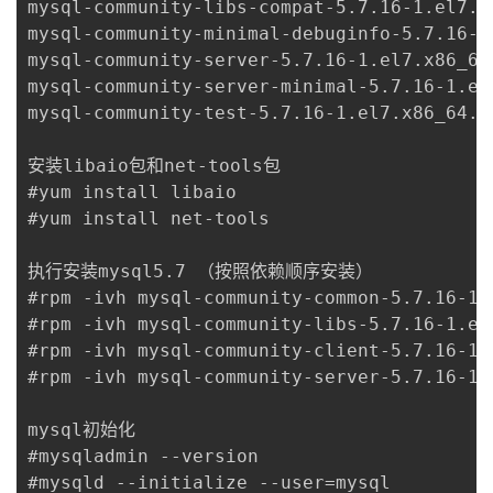
mysql-community-libs-compat-5.7.16-1.el7.x8
我
注
的
开
mysql-community-minimal-debuginfo-5.7.16-1.
mysql-community-server-5.7.16-1.el7.x86_64.
的
Programs
发
mysql-community-server-minimal-5.7.16-1.el7
mysql-community-test-5.7.16-1.el7.x86_64.rp
支
者
安装libaio包和net-tools包

持
学
#yum install libaio 

#yum install net-tools 

我
堂
执行安装mysql5.7 （按照依赖顺序安装）

的
我
我
#rpm -ivh mysql-community-common-5.7.16-1.e
#rpm -ivh mysql-community-libs-5.7.16-1.el7
技
的
的
我
#rpm -ivh mysql-community-client-5.7.16-1.e
#rpm -ivh mysql-community-server-5.7.16-1.e
术
云
课
的
我
mysql初始化

支
声
程
认
的
我
#mysqladmin --version

#mysqld --initialize --user=mysql
