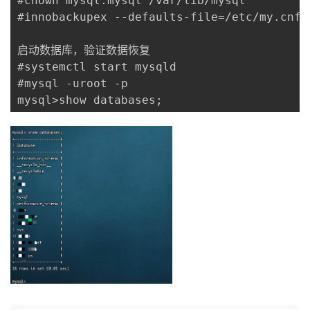
#chown mysql:mysql /var/lib/mysql

#innobackupex --defaults-file=/etc/my.cnf -
启动数据库，验证数据恢复

#systemctl start mysqld

#mysql -uroot -p

mysql>show databases;