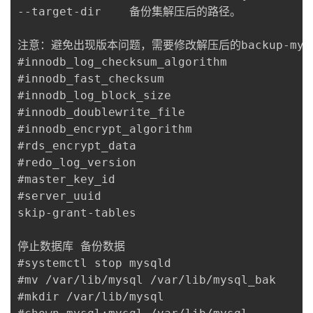
--target-dir	备份集解压后的路径。

注意：避免出现版本问题，需要修改解压后的backup-my
#innodb_log_checksum_algorithm

#innodb_fast_checksum

#innodb_log_block_size

#innodb_doublewrite_file

#innodb_encrypt_algorithm

#rds_encrypt_data

#redo_log_version

#master_key_id

#server_uuid

skip-grant-tables

停止数据库 备份数据

#systemctl stop mysqld

#mv /var/lib/mysql /var/lib/mysql_bak

#mkdir /var/lib/mysql
