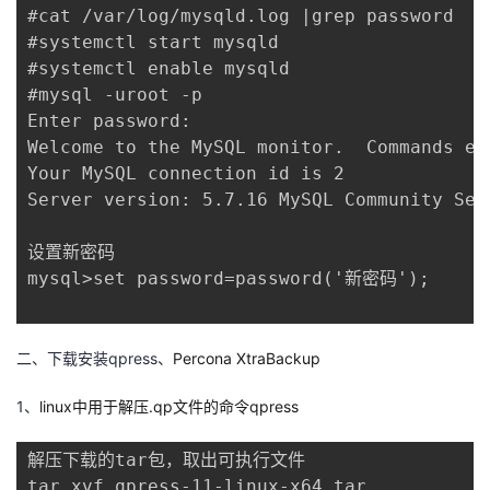
持
建
证
实
的
#cat /var/log/mysqld.log |grep password

#systemctl start mysqld

议
验
收
#systemctl enable mysqld

#mysql -uroot -p

藏
Enter password: 

Welcome to the MySQL monitor.  Commands end
Your MySQL connection id is 2

Server version: 5.7.16 MySQL Community Serv
设置新密码

mysql>set password=password('新密码');

二、下载安装qpress、
Percona XtraBackup
1、
linux中用于解压.qp文件的命令qpress
解压下载的tar包，取出可执行文件

tar xvf qpress-11-linux-x64.tar
