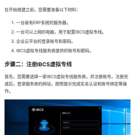
在开始搭建之前，您需要准备以下材料：
者
一台装有ERP系统的服务器。
我
一台可以上网的电脑，用于配置IBCS虚拟专线。
的
我
企业云平台的登录账号和密码。
IBCS虚拟专线服务商提供的账号和密码。
博
的
我
步骤二：注册IBCS虚拟专线
客
论
的
我
首先，您需要选择一家IBCS虚拟专线服务商，并注册账号。注册完
坛
圈
的
我
成后，登录服务商的网站，按照提示完成实名认证和账号绑定等操
作。
子
直
的
我
我
播
活
的
我
动
关
的