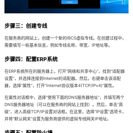
我
注
的
开
的
Programs
发
步骤三：创建专线
支
者
在服务商的网站上，创建一个新的IBCS虚拟专线。在创建过程中，
需要填写一些基本信息，例如专线名称、带宽、IP地址等。
持
学
步骤四：配置ERP系统
我
堂
在ERP系统所在的服务器上，打开“网络和共享中心”，找到“适配器
设置”，并选择连接到Internet的适配器。然后，右键单击该适配
的
我
我
器，选择“属性”，打开“Internet协议版本4(TCP/IPv4)”属性。
技
的
的
我
在属性对话框中，选择“使用下面的DNS服务器地址”，并填写两个
DNS服务器地址（可以在服务商的网站上找到）。然后，单击“高
术
云
课
的
我
级”，进入高级TCP/IP设置对话框。在这里，选择“IP设置”选项卡，
并将“默认网关”设置为服务商提供的虚拟专线网关IP地址。
支
声
程
认
的
我
步骤五：配置防火墙