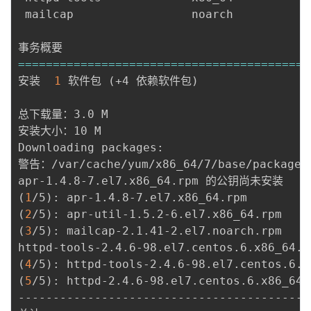
 mailcap                 noarch           
==
==
==
==
==
==
==
==
==
==
==
==
==
==
==
==
==
==
==
==
==
安装  
1
 软件包 
(
+4 依赖软件包
)
总下载量：3.0 M

安装大小：10 M

Downloading packages:

警告：/var/cache/yum/x86_64/7/base/packages/
(
1
/5
)
: apr-1.4.8-7.el7.x86_64.rpm         
(
2
/5
)
: apr-util-1.5.2-6.el7.x86_64.rpm    
(
3
/5
)
: mailcap-2.1.41-2.el7.noarch.rpm    
(
4
/5
)
: httpd-tools-2.4.6-98.el7.centos.6.x
(
5
/5
)
: httpd-2.4.6-98.el7.centos.6.x86_64.
------------------------------------------