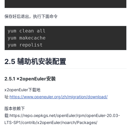
保存好后退出，执行下面命令
yum clean all

yum makecache

2.5 辅助机安装配置
2.5.1 x2openEuler安装
x2openEuler下载地
址:
https://www.openeuler.org/zh/migration/download/
版本依赖下
载:
https://repo.oepkgs.net/openEuler/rpm/openEuler-20.03-
LTS-SP1/contrib/x2openEuler/noarch/Packages/