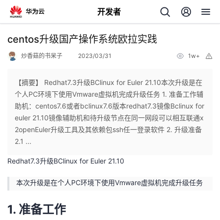
开发者
返
centos升级国产操作系统欧拉实践
回
炒香菇的书呆子
2023/03/31
1w+
举
报
【摘要】 Redhat7.3升级BClinux for Euler 21.10本次升级是在
个人PC环境下使用Vmware虚拟机完成升级任务 1. 准备工作辅
助机：centos7.6或者bclinux7.6版本redhat7.3镜像Bclinux for
个
euler 21.10镜像辅助机和待升级节点在同一网段可以相互联通x
2openEuler升级工具及其依赖包ssh任一登录软件 2. 升级准备
我
人
2.1 ...
Redhat7.3升级BClinux for Euler 21.10
的
主
本次升级是在个人PC环境下使用Vmware虚拟机完成升级任务
开
页
1. 准备工作
发