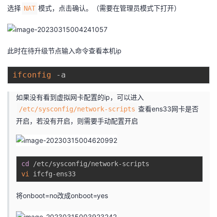
选择
模式，点击确认。（需要在管理员模式下打开）
NAT
我
注
的
开
的
Programs
发
此时在待升级节点输入命令查看本机ip
支
者
ifconfig
持
学
如果没有看到虚拟网卡配置的ip，可以进入
我
堂
查看ens33网卡是否
/etc/sysconfig/network-scripts
开启，若没有开启，则需要手动配置开启
的
我
我
技
的
的
我
cd
vi
术
云
课
的
我
将onboot=no改成onboot=yes
支
声
程
认
的
我