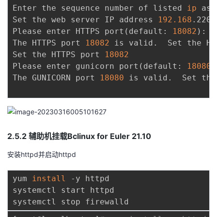
Enter the sequence number of listed 
ip
 as 
Set the web server IP address 
192.168
.220.
Please enter HTTPS port
(
default: 
18082
)
:

The HTTPS port 
18082
 is valid.  Set the HT
Set the HTTPS port 
18082
Please enter gunicorn port
(
default: 
18080
)
The GUNICORN port 
18080
 is valid.  Set the
2.5.2 辅助机挂载Bclinux for Euler 21.10
安装httpd并启动httpd
yum 
install
 -y httpd

systemctl start httpd
