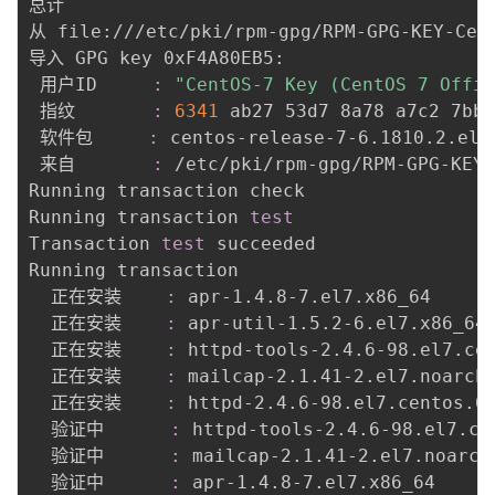
总计                                       
从 file:///etc/pki/rpm-gpg/RPM-GPG-KEY-Ce
导入 GPG key 0xF4A80EB5:

 用户ID     
:
"CentOS-7 Key (CentOS 7 Offic
 指纹       
:
6341
 ab27 53d7 8a78 a7c2 7bb1
 软件包     
:
 centos-release-7-6.1810.2.el7
 来自       
:
 /etc/pki/rpm-gpg/RPM-GPG-KEY-
Running transaction check

Running transaction 
test
Transaction 
test
 succeeded

Running transaction

  正在安装    
:
 apr-1.4.8-7.el7.x86_64     
  正在安装    
:
 apr-util-1.5.2-6.el7.x86_64
  正在安装    
:
 httpd-tools-2.4.6-98.el7.ce
  正在安装    
:
 mailcap-2.1.41-2.el7.noarch
  正在安装    
:
 httpd-2.4.6-98.el7.centos.6
  验证中      
:
 httpd-tools-2.4.6-98.el7.ce
  验证中      
:
 mailcap-2.1.41-2.el7.noarch
  验证中      
:
 apr-1.4.8-7.el7.x86_64     