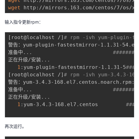
wget
wget
输入指令更新rpm：
[
root@localhost /
]
# rpm -ivh yum-plugin-fa
警告：yum-plugin-fastestmirror-1.1.31-54.el7
准备中
..
.                          
########
正在升级/安装
..
.

1
:yum-plugin-fastestmirror-1.1.31-5
####
[
root@localhost /
]
# rpm -ivh yum-3.4.3-168
警告：yum-3.4.3-168.el7.centos.noarch.rpm: 
准备中
..
.                          
########
正在升级/安装
..
.

1
:yum-3.4.3-168.el7.centos         
####
再次运行。