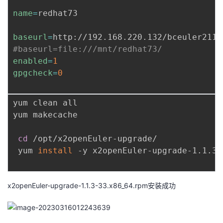
name
=
redhat73

baseurl
=
#baseurl=file:///mnt/redhat73/
enabled
=
1
gpgcheck
=
0
yum clean all

yum makecache

cd
 /opt/x2openEuler-upgrade/

 yum 
install
 -y x2openEuler-upgrade-1.1.3-
x2openEuler-upgrade-1.1.3-33.x86_64.rpm安装成功