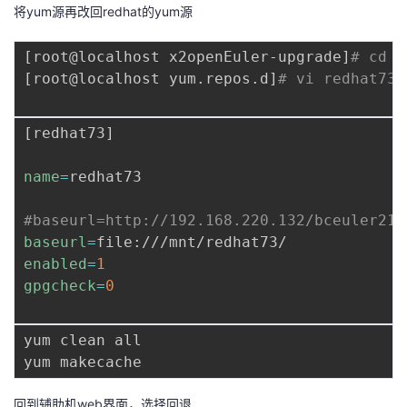
将yum源再改回redhat的yum源
[
root@localhost x2openEuler-upgrade
]
# cd /
[
root@localhost yum.repos.d
]
# vi redhat73.
[
redhat73
]
name
=
redhat73

#baseurl=http://192.168.220.132/bceuler211
baseurl
=
enabled
=
1
gpgcheck
=
0
yum clean all

回到辅助机web界面，选择回退