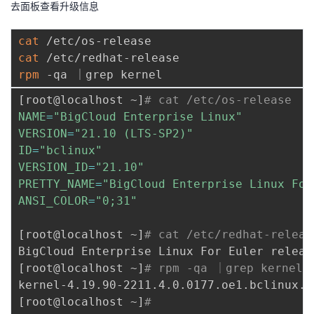
去面板查看升级信息
cat
cat
rpm
[
root@localhost ~
]
# cat /etc/os-release 
NAME
=
"BigCloud Enterprise Linux"
VERSION
=
"21.10 (LTS-SP2)"
ID
=
"bclinux"
VERSION_ID
=
"21.10"
PRETTY_NAME
=
"BigCloud Enterprise Linux For
ANSI_COLOR
=
"0;31"
[
root@localhost ~
]
# cat /etc/redhat-releas
BigCloud Enterprise Linux For Euler releas
[
root@localhost ~
]
# rpm -qa ｜grep kernel
[
root@localhost ~
]
# 