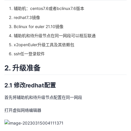
辅助机：centos7.6或者bclinux7.6版本
者
redhat7.3镜像
我
Bclinux for euler 21.10镜像
辅助机和待升级节点在同一网段可以相互联通
的
我
x2openEuler升级工具及其依赖包
博
的
我
ssh任一登录软件
2. 升级准备
客
论
的
我
坛
圈
的
我
2.1 修改redhat配置
子
直
的
我
首先将辅助机和待升级节点配置在同一网段
我
播
活
的
打开虚拟网络编辑器
我
动
关
的