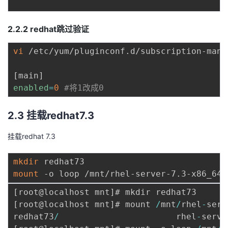
2.2.2 redhat跳过验证
vi
 /etc/yum/pluginconf.d/subscription-manag
[
main
]
enabled
=
0
#将1改成0
2.3 挂载redhat7.3
挂载redhat 7.3
mkdir
mount
[
root@localhost mnt
]
[
root@localhost mnt
]
# mount 
/
mnt
/
rhel
-
serv
redhat73
/
                       rhel
-
serve