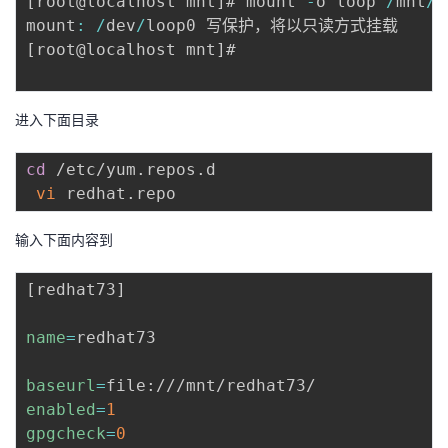
[
root@localhost mnt
]
# mount 
-
o loop 
/
mnt
/
r
mount
:
/
dev
/
[
root@localhost mnt
]
# 

进入下面目录
cd
 /etc/yum.repos.d

vi
输入下面内容到
[
redhat73
]
name
=
redhat73

baseurl
=
enabled
=
1
gpgcheck
=
0