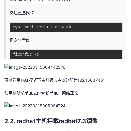
持
建
证
实
的
然后重启网卡
议
验
收
藏
再次查看ip
可以看到NAT模式下带升级节点ip分配为192.168.17.131
使用辅助机节点去ping该节点，网络正常
2.2. redhat主机挂载redhat7.3镜像