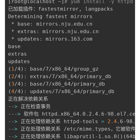
[
root@localhost ~
]
# yum install -y httpd
已加载插件：fastestmirror, langpacks

Determining fastest mirrors

 * base: mirrors.nju.edu.cn

 * extras: mirrors.nju.edu.cn

 * updates: mirrors.163.com

base                                      
extras                                    
updates                                   
(
1
/4
)
: base/7/x86_64/group_gz             
(
2
/4
)
: extras/7/x86_64/primary_db         
(
3
/4
)
: base/7/x86_64/primary_db           
(
4
/4
)
: updates/7/x86_64/primary_db        
正在解决依赖关系

--
>
 正在检查事务

---
>
 软件包 httpd.x86_64.0.2.4.6-98.el7.ce
--
>
 正在处理依赖关系 httpd-tools 
=
2.4
.6-98.
--
>
 正在处理依赖关系 /etc/mime.types，它被软件包 ht
--
>
 正在处理依赖关系 libaprutil-1.so.0
(
)
(
64bi