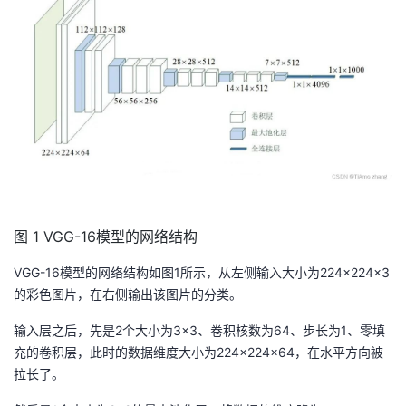
持
建
证
实
的
议
验
收
藏
图 1 VGG-16模型的网络结构
VGG-16模型的网络结构如图1所示，从左侧输入大小为224×224×3
的彩色图片，在右侧输出该图片的分类。
输入层之后，先是2个大小为3×3、卷积核数为64、步长为1、零填
充的卷积层，此时的数据维度大小为224×224×64，在水平方向被
拉长了。