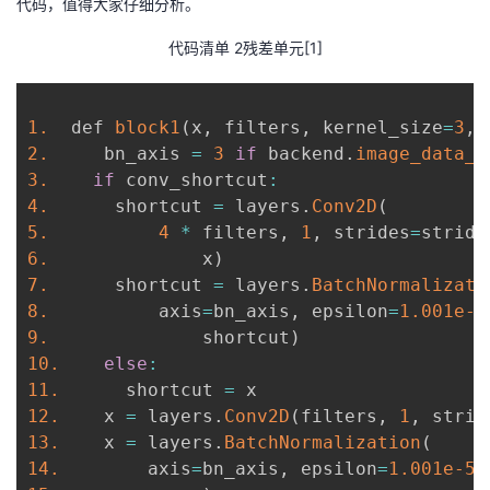
代码，值得大家仔细分析。
代码清单 2残差单元[1]
1.
  def 
block1
(
x
,
 filters
,
 kernel_size
=
3
,
 
2.
     bn_axis 
=
3
if
 backend
.
image_data_f
3.
if
 conv_shortcut
:
4.
      shortcut 
=
 layers
.
Conv2D
(
5.
4
*
 filters
,
1
,
 strides
=
stride
6.
              x
)
7.
      shortcut 
=
 layers
.
BatchNormalizati
8.
          axis
=
bn_axis
,
 epsilon
=
1.001e-5
9.
              shortcut
)
10.
else
:
11.
      shortcut 
=
12.
    x 
=
 layers
.
Conv2D
(
filters
,
1
,
 strid
13.
    x 
=
 layers
.
BatchNormalization
(
14.
        axis
=
bn_axis
,
 epsilon
=
1.001e-5
,