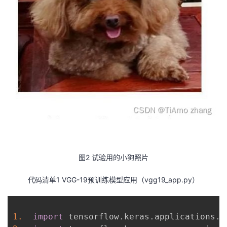
图2 试验用的小狗照片
代码清单1 VGG-19预训练模型应用（vgg19_app.py）
1.
import
 tensorflow
.
keras
.
applications
.
v