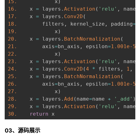
15.
            x
)
16.
    x 
=
 layers
.
Activation
(
'relu'
,
 name
=
17.
    x 
=
 layers
.
Conv2D
(
18.
        filters
,
 kernel_size
,
 padding
=
'
19.
            x
)
20.
    x 
=
 layers
.
BatchNormalization
(
21.
        axis
=
bn_axis
,
 epsilon
=
1.001e-5
,
22.
            x
)
23.
    x 
=
 layers
.
Activation
(
'relu'
,
 name
=
24.
    x 
=
 layers
.
Conv2D
(
4
*
 filters
,
1
,
 n
25.
    x 
=
 layers
.
BatchNormalization
(
26.
        axis
=
bn_axis
,
 epsilon
=
1.001e-5
,
27.
            x
)
28.
    x 
=
 layers
.
Add
(
name
=
name 
+
'_add'
)
(
29.
    x 
=
 layers
.
Activation
(
'relu'
,
 name
=
30.
return
 x
03、源码展示