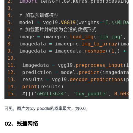
2.
import
 tensorflow
.
keras
.
preprocessing
.
3.
4.
5.
  model 
=
 vgg19
.
VGG19
(
weights
=
'E:\\MLDat
6.
7.
  image 
=
 imagepre
.
load_img
(
'116.jpg'
,
 t
8.
  imagedata 
=
 imagepre
.
img_to_array
(
imag
9.
  imagedata 
=
 imagedata
.
reshape
(
(
1
,
)
+
 i
10.
11.
  imagedata 
=
 vgg19
.
preprocess_input
(
im
12.
  prediction 
=
 model
.
predict
(
imagedata
)
13.
  results 
=
 vgg19
.
decode_predictions
(
pr
14.
print
(
results
)
15.
  #
[
[
(
'n02113624'
,
'toy_poodle'
,
0.6034
可见，图片为toy poodle的概率最大，为0.6。
02、残差网络