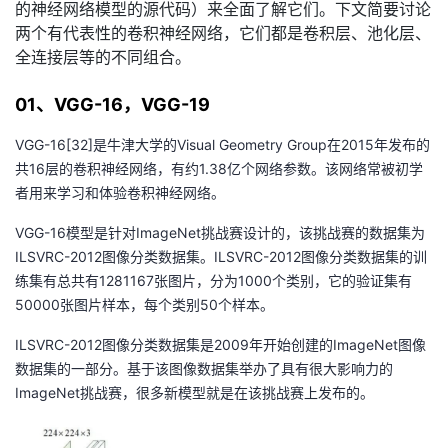
的神经网络模型的源代码）来全面了解它们。下文简要讨论
我
注
的
开
两个有代表性的卷积神经网络，它们都是卷积层、池化层、
全连接层等的不同组合。
的
Programs
发
01、VGG-16，VGG-19
支
者
VGG-16[32]是牛津大学的Visual Geometry Group在2015年发布的
持
学
共16层的卷积神经网络，有约1.38亿个网络参数。该网络常被初学
者用来学习和体验卷积神经网络。
我
堂
VGG-16模型是针对ImageNet挑战赛设计的，该挑战赛的数据集为
ILSVRC-2012图像分类数据集。ILSVRC-2012图像分类数据集的训
的
我
我
练集有总共有1281167张图片，分为1000个类别，它的验证集有
50000张图片样本，每个类别50个样本。
技
的
的
我
ILSVRC-2012图像分类数据集是2009年开始创建的ImageNet图像
术
云
课
的
我
数据集的一部分。基于该图像数据集举办了具有很大影响力的
ImageNet挑战赛，很多新模型就是在该挑战赛上发布的。
支
声
程
认
的
我