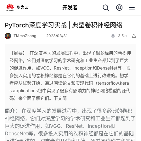
开发者
返
PyTorch深度学习实战 | 典型卷积神经网络
回
TiAmoZhang
2023/03/31
3.5k+
举
报
【摘要】 在深度学习的发展过程中，出现了很多经典的卷积神
经网络，它们对深度学习的学术研究和工业生产都起到了巨大
的促进作用，如VGG、ResNet、Inception和DenseNet等，很
个
多投入实用的卷积神经都是在它们的基础上进行改进的。初学
者应从试验开始，通过阅读论文和实现代码（tensorflow.kera
我
人
s.applications包中实现了很多有影响力的神经网络模型的源代
码）来全面了解它们。下文简
的
主
简介：
在深度学习的发展过程中，出现了很多经典的卷积
神经网络，它们对深度学习的学术研究和工业生产都起到了
开
页
巨大的促进作用，如VGG、ResNet、Inception和
DenseNet等，很多投入实用的卷积神经都是在它们的基础
发