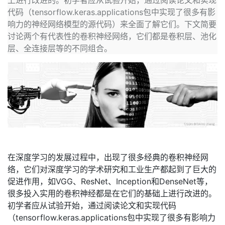
上进行改进的。初学者应从试验开始，通过阅读论文和实现
代码（tensorflow.keras.applications包中实现了很多有影
者
响力的神经网络模型的源代码）来全面了解它们。下文简要
讨论两个有代表性的卷积神经网络，它们都是卷积层、池化
我
层、全连接层等的不同组合。
的
我
博
的
我
客
论
的
我
坛
圈
的
我
在深度学习的发展过程中，出现了很多经典的卷积神经网
子
直
的
我
络，它们对深度学习的学术研究和工业生产都起到了巨大的
促进作用，如VGG、ResNet、Inception和DenseNet等，
我
播
活
的
很多投入实用的卷积神经都是在它们的基础上进行改进的。
初学者应从试验开始，通过阅读论文和实现代码
我
动
关
的
（tensorflow.keras.applications包中实现了很多有影响力