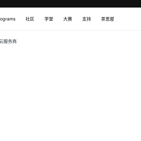
rograms
社区
学堂
大赛
支持
茶思屋
的云服务商