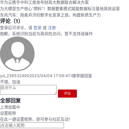
华为云携手中科江南发布财政大数据联合解决方案
为大模型生产核心“燃料”！数据要素模式赋能数据标注基地高效运营
东风汽车：刚柔并济的数字化变革之旅，构建新质生产力
评论（
1
）
登录后可评论，请
登录
或
注册
抱歉，系统识别当前为高风险访问，暂不支持该操作
yd_236532490
2023/04/04 17:59:41
1楼
举报
回复
不错，加油
评论
全部回复
上滑加载中
设置昵称
在此一键设置昵称，即可参与社区互动！